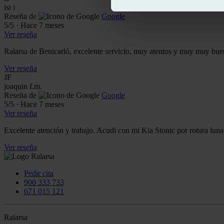
isi i
Reseña de
Google
5
/5
·
Hace 7 meses
Ver reseña
Ralarsa de Benicarló, excelente servicio, muy atentos y muy muy bue
Ver reseña
JF
joaquin f.m.
Reseña de
Google
5
/5
·
Hace 7 meses
Ver reseña
Excelente atención y trabajo. Acudi con mi Kia Stonic por rotura luna 
Ver reseña
Pedir cita
900 333 733
671 015 121
Ralarsa