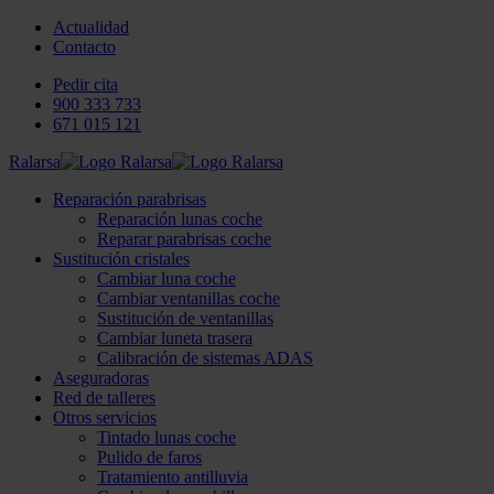
Actualidad
Contacto
Pedir cita
900 333 733
671 015 121
Ralarsa
Reparación parabrisas
Reparación lunas coche
Reparar parabrisas coche
Sustitución cristales
Cambiar luna coche
Cambiar ventanillas coche
Sustitución de ventanillas
Cambiar luneta trasera
Calibración de sistemas ADAS
Aseguradoras
Red de talleres
Otros servicios
Tintado lunas coche
Pulido de faros
Tratamiento antilluvia