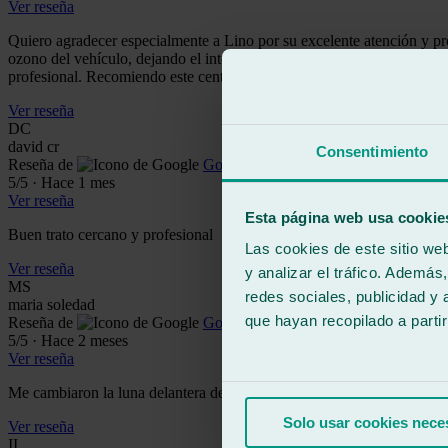
Ver reseña
Quiero agradecer especialmente a Lino por su excelente atención y pro
ozono del vehículo, dejando el interior mucho más limpio y libre de p
profesional. Recomiendo este centro de Ralarsa al 100 %. ¡Muchas grac
Ver reseña
DC
david cr
Consentimiento
Reseña de
Google
5
/5
·
Hace 1 mes
Ver reseña
Esta página web usa cookie
Buen trato cercano y profesional
Las cookies de este sitio we
Ver reseña
y analizar el tráfico. Ademá
MS
redes sociales, publicidad y
maria soledad
que hayan recopilado a parti
Reseña de
Google
5
/5
·
Hace 2 meses
Ver reseña
Me cambiaron la luna delantera del coche. Mi experiencia es muy posi
Solo usar cookies nece
Ver reseña
II