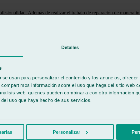
fesionalidad. Además de realizar el trabajo de reparación de manera im
artículas y malos olores. Se nota que se preocupa por ofrecer un servici
ias por el trato recibido
Detalles
s
b se usan para personalizar el contenido y los anuncios, ofrecer
s, compartimos información sobre el uso que haga del sitio web 
 análisis web, quienes pueden combinarla con otra información q
r del uso que haya hecho de sus servicios.
tiva, buenos profesionales y con una excelente atención.Gracias
sarias
Personalizar
Per