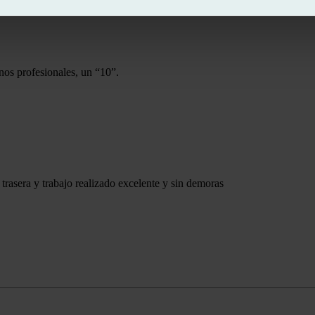
nos profesionales, un “10”.
trasera y trabajo realizado excelente y sin demoras