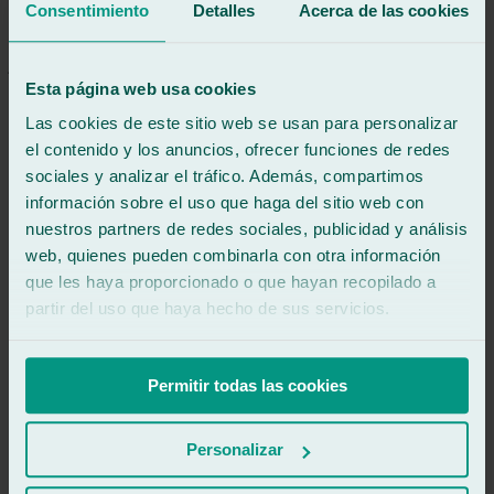
Consentimiento
Detalles
Acerca de las cookies
Ver reseña
JM
josé ma escoda
Reseña de
Google
Esta página web usa cookies
5
/5
·
Hace 2 meses
Las cookies de este sitio web se usan para personalizar
Ver reseña
el contenido y los anuncios, ofrecer funciones de redes
Fui a tintar los cristales de mi vehículo y el trabajo se realizó de
sociales y analizar el tráfico. Además, compartimos
forma rápida y profesional. Posteriormente tuve un problema con la
luneta delantera y me la sustituyeron sin ninguna dilación ni
información sobre el uso que haga del sitio web con
complicación, limitándose únicamente a solicitarme el número de
nuestros partners de redes sociales, publicidad y análisis
póliza del seguro.
web, quienes pueden combinarla con otra información
Días después observé que las canaletas originales del parabrisas se
que les haya proporcionado o que hayan recopilado a
habían despegado o deteriorado a raíz de la sustitución de la luneta
partir del uso que haya hecho de sus servicios.
delantera. Entiendo que es algo que puede ocurrir, ya que son piezas
de origen y el vehículo tiene 19 años. En cualquier caso, no me
pusieron ningún inconveniente para repararlas o sustituirlas.
Permitir todas las cookies
Personalmente, estoy muy satisfecho con el trato recibido. En todo
momento me atendieron con amabilidad, profesionalidad y
transparencia. No dudaré en volver si necesito cualquier reparación
Personalizar
o servicio relacionado, y por supuesto los recomendaré a familiares
y amigos.