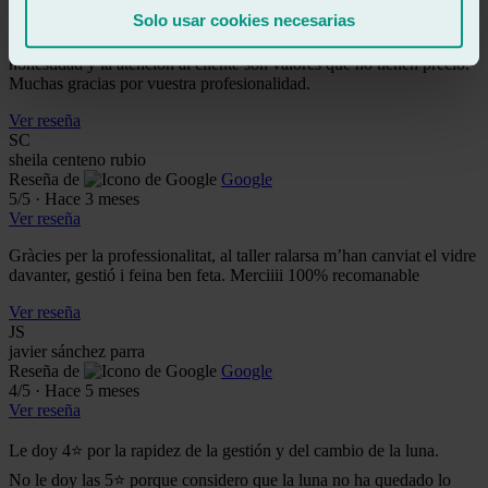
Solo usar cookies necesarias
Les doy cinco estrellas porque no puedo darles más. A lo largo de
mi vida he pasado por numerosos talleres y he aprendido que la
honestidad y la atención al cliente son valores que no tienen precio.
Muchas gracias por vuestra profesionalidad.
Ver reseña
SC
sheila centeno rubio
Reseña de
Google
5
/5
·
Hace 3 meses
Ver reseña
Gràcies per la professionalitat, al taller ralarsa m’han canviat el vidre
davanter, gestió i feina ben feta. Merciiii 100% recomanable
Ver reseña
JS
javier sánchez parra
Reseña de
Google
4
/5
·
Hace 5 meses
Ver reseña
Le doy 4⭐ por la rapidez de la gestión y del cambio de la luna.
No le doy las 5⭐ porque considero que la luna no ha quedado lo