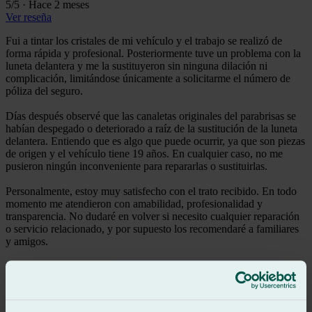
5
/5
·
Hace 2 meses
Ver reseña
Fui a tintar los cristales de mi vehículo y el trabajo se realizó de
forma rápida y profesional. Posteriormente tuve un problema con la
luneta delantera y me la sustituyeron sin ninguna dilación ni
complicación, limitándose únicamente a solicitarme el número de
póliza del seguro.
Días después observé que las canaletas originales del parabrisas se
habían despegado o deteriorado a raíz de la sustitución de la luneta
delantera. Entiendo que es algo que puede ocurrir, ya que son piezas
de origen y el vehículo tiene 19 años. En cualquier caso, no me
pusieron ningún inconveniente para repararlas o sustituirlas.
Personalmente, estoy muy satisfecho con el trato recibido. En todo
momento me atendieron con amabilidad, profesionalidad y
transparencia. No dudaré en volver si necesito cualquier reparación
o servicio relacionado, y por supuesto los recomendaré a familiares
y amigos.
Les doy cinco estrellas porque no puedo darles más. A lo largo de
mi vida he pasado por numerosos talleres y he aprendido que la
honestidad y la atención al cliente son valores que no tienen precio.
Muchas gracias por vuestra profesionalidad.