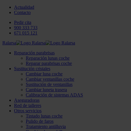
Actualidad
Contacto
Pedir cita
900 333 733
671 015 121
Ralarsa
Reparación parabrisas
Reparación lunas coche
Reparar parabrisas coche
Sustitución cristales
Cambiar luna coche
Cambiar ventanillas coche
Sustitución de ventanillas
Cambiar luneta trasera
Calibración de sistemas ADAS
Aseguradoras
Red de talleres
Otros servicios
Tintado lunas coche
Pulido de faros
Tratamiento antilluvia