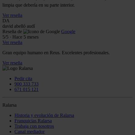
limpia que debería en su parte interior.
Ver reseña
DA
david abelló audí
Reseña de
Google
5
/5
·
Hace 5 meses
Ver reseña
Gran equipo humano en Reus. Excelentes profesionales.
Ver reseña
Pedir cita
900 333 733
671 015 121
Ralarsa
Historia y evolución de Ralarsa
Franquicias Ralarsa
Trabaja con nosotros
Canal mediador