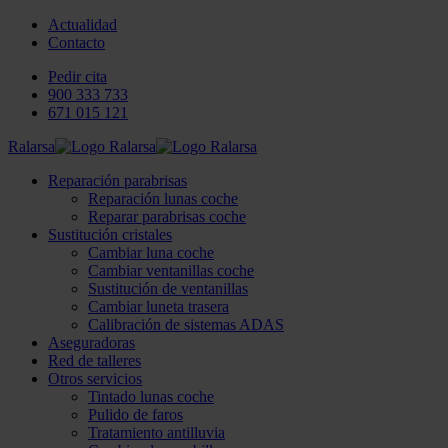
Actualidad
Contacto
Pedir cita
900 333 733
671 015 121
Ralarsa
Reparación parabrisas
Reparación lunas coche
Reparar parabrisas coche
Sustitución cristales
Cambiar luna coche
Cambiar ventanillas coche
Sustitución de ventanillas
Cambiar luneta trasera
Calibración de sistemas ADAS
Aseguradoras
Red de talleres
Otros servicios
Tintado lunas coche
Pulido de faros
Tratamiento antilluvia