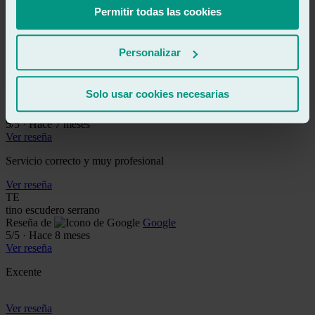
Ralarsa en calle solanas de Sant Boi de lo mejor. Me cambiaron la
Permitir todas las cookies
luna delantera y sustituyeron una goma que estaba en mal estado y
con peligro de que me entrase agua. Personal muy amable y
profesional
Personalizar
Ver reseña
MR
Solo usar cookies necesarias
maite rafegas
Reseña de
Google
5
/5
·
Hace 7 meses
Ver reseña
Servicio correcto y muy profesional
Ver reseña
TE
tino escudero serrano
Reseña de
Google
5
/5
·
Hace 8 meses
Ver reseña
Excente
Ver reseña