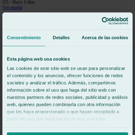
5
/5
·
Hace 4 días
Ver reseña
En media hora tenía el parabrisas arreglado y ellos hacen las
gestiones con el seguro, así que mi experiencia ha sido llegar, dejarlo
y firmar el arreglo.
Consentimiento
Detalles
Acerca de las cookies
Ver reseña
LB
lander benito rodriguez
Reseña de
Google
Esta página web usa cookies
5
/5
·
Hace 1 semana
Ver reseña
Las cookies de este sitio web se usan para personalizar
el contenido y los anuncios, ofrecer funciones de redes
Excelentes profesionales!!
Muy contento por su amabilidad, rapidez y muy atentos.
sociales y analizar el tráfico. Además, compartimos
Volveria sin dudarlo.
información sobre el uso que haga del sitio web con
Gracias!!!
nuestros partners de redes sociales, publicidad y análisis
Ver reseña
web, quienes pueden combinarla con otra información
OO
que les haya proporcionado o que hayan recopilado a
o. olivella
Reseña de
Google
partir del uso que haya hecho de sus servicios.
5
/5
·
Hace 3 semanas
Ver reseña