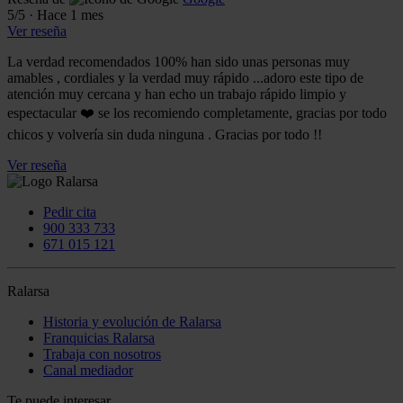
5
/5
·
Hace 1 mes
Ver reseña
La verdad recomendados 100% han sido unas personas muy
amables , cordiales y la verdad muy rápido ...adoro este tipo de
atención muy cercana y han echo un trabajo rápido limpio y
espectacular ❤️ se los recomiendo completamente, gracias por todo
chicos y volvería sin duda ninguna . Gracias por todo !!
Ver reseña
Pedir cita
900 333 733
671 015 121
Ralarsa
Historia y evolución de Ralarsa
Franquicias Ralarsa
Trabaja con nosotros
Canal mediador
Te puede interesar