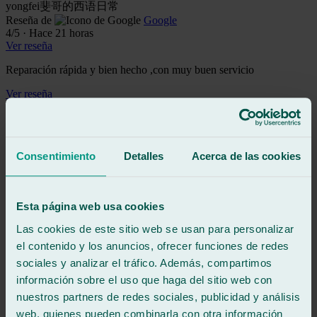
yongfei斐哥的西语日常
Reseña de
Google
4
/5
·
Hace 21 horas
Ver reseña
Reparación rápida y bien hecho ,con muy buen servicio
Ver reseña
Cd
chema dolz
Reseña de
Google
5
/5
·
Hace 3 días
Consentimiento
Detalles
Acerca de las cookies
Ver reseña
Experiencia muy positiva, desde la confirmación de la cita hasta el
final del trabajo. Fueron muy rápidos entregándome el vehículo 1
Esta página web usa cookies
hora antes de lo previsto. Recomendado totalmente,
Las cookies de este sitio web se usan para personalizar
Ver reseña
GN
el contenido y los anuncios, ofrecer funciones de redes
gerson nicolás garcía gómez
sociales y analizar el tráfico. Además, compartimos
Reseña de
Google
información sobre el uso que haga del sitio web con
5
/5
·
Hace 4 días
Ver reseña
nuestros partners de redes sociales, publicidad y análisis
web, quienes pueden combinarla con otra información