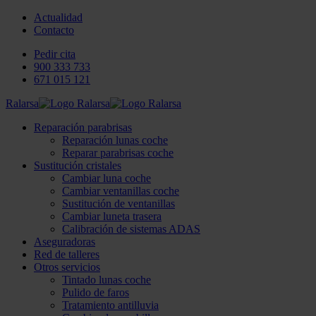
Actualidad
Contacto
Pedir cita
900 333 733
671 015 121
Ralarsa
Reparación parabrisas
Reparación lunas coche
Reparar parabrisas coche
Sustitución cristales
Cambiar luna coche
Cambiar ventanillas coche
Sustitución de ventanillas
Cambiar luneta trasera
Calibración de sistemas ADAS
Aseguradoras
Red de talleres
Otros servicios
Tintado lunas coche
Pulido de faros
Tratamiento antilluvia