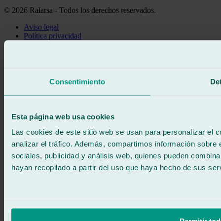
© 2026 Ralarsa - Todos los derechos reservados.
Aviso legal
Política privacidad
Política de cookies
Llama gratis
Pedir cita
Te llamamos
Consentimiento
Det
Sin compromiso
671 015 121
Escríbenos
900 333 733
Esta página web usa cookies
ATENCIÓN 24/7
Contáctanos
Las cookies de este sitio web se usan para personalizar el c
analizar el tráfico. Además, compartimos información sobre 
sociales, publicidad y análisis web, quienes pueden combina
hayan recopilado a partir del uso que haya hecho de sus serv