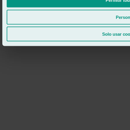
Permitir tod
Person
Solo usar coo