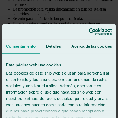
de lunas.
La promoción será válida únicamente en talleres Ralarsa
adheridos a la campaña.
Se entregará un único balón por matrícula.
El regalo estará sujeto a disponibilidad de existencias.
La promoción será válida hasta el 26 de julio de 2026 o hasta
fin de existencias.
4. Servicios incluidos
Consentimiento
Detalles
Acerca de las cookies
La promoción será aplicable a los siguientes servicios:
Reparación de parabrisas.
Esta página web usa cookies
Sustitución de parabrisas.
Las cookies de este sitio web se usan para personalizar
Sustitución de lunetas.
Sustitución de cristales laterales.
el contenido y los anuncios, ofrecer funciones de redes
sociales y analizar el tráfico. Además, compartimos
Ralarsa se reserva el derecho de excluir determinados servicios o
casos especiales cuando sea necesario por motivos operativos.
información sobre el uso que haga del sitio web con
nuestros partners de redes sociales, publicidad y análisis
5. Disponibilidad del regalo
web, quienes pueden combinarla con otra información
que les haya proporcionado o que hayan recopilado a
Se han destinado unidades limitadas para esta promoción.
partir del uso que haya hecho de sus servicios.