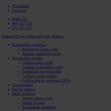
Actualidad
Contacto
Pedir cita
900 333 733
671 015 121
Ralarsa
Reparación parabrisas
Reparación lunas coche
Reparar parabrisas coche
Sustitución cristales
Cambiar luna coche
Cambiar ventanillas coche
Sustitución de ventanillas
Cambiar luneta trasera
Calibración de sistemas ADAS
Aseguradoras
Red de talleres
Otros servicios
Tintado lunas coche
Pulido de faros
Tratamiento antilluvia