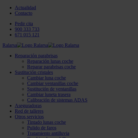
Actualidad
Contacto
Pedir cita
900 333 733
671 015 121
Ralarsa
Reparación parabrisas
Reparación lunas coche
Reparar parabrisas coche
Sustitución cristales
Cambiar luna coche
Cambiar ventanillas coche
Sustitución de ventanillas
Cambiar luneta trasera
Calibración de sistemas ADAS
Aseguradoras
Red de talleres
Otros servicios
Tintado lunas coche
Pulido de faros
Tratamiento antilluvia