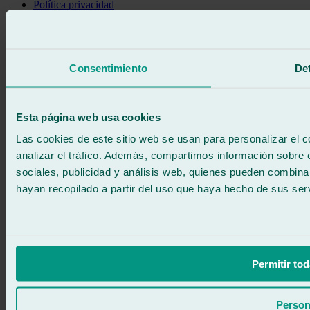
Política privacidad
Política de cookies
Llama gratis
Pedir cita
Te llamamos
Consentimiento
Det
Sin compromiso
671 015 121
Escríbenos
900 333 733
Esta página web usa cookies
ATENCIÓN 24/7
Contáctanos
Las cookies de este sitio web se usan para personalizar el c
analizar el tráfico. Además, compartimos información sobre 
sociales, publicidad y análisis web, quienes pueden combina
hayan recopilado a partir del uso que haya hecho de sus serv
Permitir tod
Person