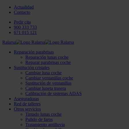
Actualidad
Contacto
Pedir cita
900 333 733
671 015 121
Ralarsa
Reparación parabrisas
Reparación lunas coche
Reparar parabrisas coche
Sustitución cristales
Cambiar luna coche
Cambiar ventanillas coche
Sustitución de ventanillas
Cambiar luneta trasera
Calibración de sistemas ADAS
Aseguradoras
Red de talleres
Otros servicios
Tintado lunas coche
Pulido de faros
Tratamiento antilluvia