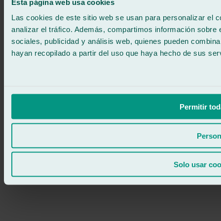
Esta página web usa cookies
900 333 733
ATENCIÓN 24/7
Contáctanos
Las cookies de este sitio web se usan para personalizar el c
analizar el tráfico. Además, compartimos información sobre 
sociales, publicidad y análisis web, quienes pueden combina
hayan recopilado a partir del uso que haya hecho de sus serv
Permitir tod
Person
Solo usar coo