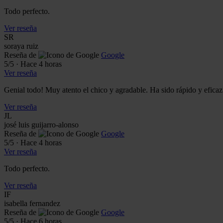
Todo perfecto.
Ver reseña
SR
soraya ruiz
Reseña de
Google
5
/5
·
Hace 4 horas
Ver reseña
Genial todo! Muy atento el chico y agradable. Ha sido rápido y efica
Ver reseña
JL
josé luis guijarro-alonso
Reseña de
Google
5
/5
·
Hace 4 horas
Ver reseña
Todo perfecto.
Ver reseña
IF
isabella fernandez
Reseña de
Google
5
/5
·
Hace 6 horas