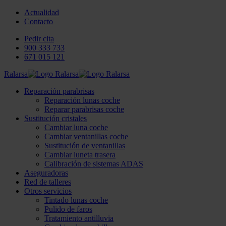
Actualidad
Contacto
Pedir cita
900 333 733
671 015 121
Ralarsa
Reparación parabrisas
Reparación lunas coche
Reparar parabrisas coche
Sustitución cristales
Cambiar luna coche
Cambiar ventanillas coche
Sustitución de ventanillas
Cambiar luneta trasera
Calibración de sistemas ADAS
Aseguradoras
Red de talleres
Otros servicios
Tintado lunas coche
Pulido de faros
Tratamiento antilluvia