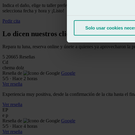
Indica el daño, elige tu taller preferido
selecciona fecha y hora y ¡Listo!
Pedir cita
Solo usar cookies nece
Lo dicen nuestros clientes:
Repara tu luna, reserva online y únete a quienes ya aprovecharon la 
5
20665 Reseñas
Cd
chema dolz
Reseña de
Google
5
/5
·
Hace 2 horas
Ver reseña
Experiencia muy positiva, desde la confirmación de la cita hasta el f
Ver reseña
EP
e p
Reseña de
Google
5
/5
·
Hace 4 horas
Ver reseña