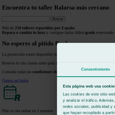
Encuentra tu taller Ralarsa más cercano
Buscar
Más de
250 talleres repartidos por España
Repara o cambia tu luna
y consigue balón fútbol
gratis
reservando 
No esperes al pitido final
La promoción estará disponible hasta el 26 de julio de 2026 o hasta ag
Reserva tu cita cuanto antes para asegurarte tu balón.
Consentimiento
Consulta todas las
condiciones de la promoción
aquí
.
Quiero mi balón
Esta página web usa cookie
Las cookies de este sitio we
y analizar el tráfico. Ademá
redes sociales, publicidad y
Pide tu cita online en 2 minutos
que hayan recopilado a parti