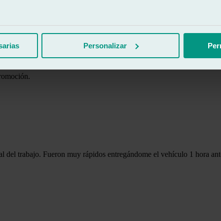
sarias
Personalizar
Per
promoción.
inal del trabajo. Fueron muy rápidos entregándome el vehículo 1 hora a