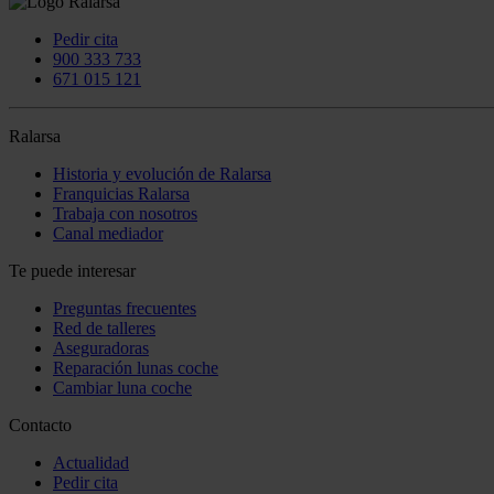
Pedir cita
900 333 733
671 015 121
Ralarsa
Historia y evolución de Ralarsa
Franquicias Ralarsa
Trabaja con nosotros
Canal mediador
Te puede interesar
Preguntas frecuentes
Red de talleres
Aseguradoras
Reparación lunas coche
Cambiar luna coche
Contacto
Actualidad
Pedir cita