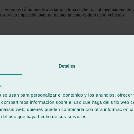
nas, veremos cómo puede afectar una luna coche rota al medioambiente y 
 un servicio impecable para un mantenimiento óptimo de tu vehículo.
mpre que sea esto posible, así lo haremos.
ción de lunas
, quedan residuos en el medioambiente y dicho impacto es 
Detalles
pecializados será quienes determinen el veredicto ante las dos alternativ
aso contrario y siempre que las condiciones lo permitan, realizaremos u
io representaría un aproximado de 40 kg de CO2 y, traducidos, unos 14
s
b se usan para personalizar el contenido y los anuncios, ofrecer
s
s, compartimos información sobre el uso que haga del sitio web 
 análisis web, quienes pueden combinarla con otra información q
s de años, te aseguramos que en este caso podría ser algo totalmente act
r del uso que haya hecho de sus servicios.
tes de que puedan convertirse en acciones costosas: grietas, rascadas, a