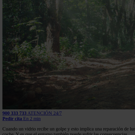
900 333 733
ATENCIÓN 24/7
Pedir cita
En 2 min
Cuando un vidrio recibe un golpe y esto implica una reparación de lu
coche. Y es que el entorno también puede sufrir las consecuencias.