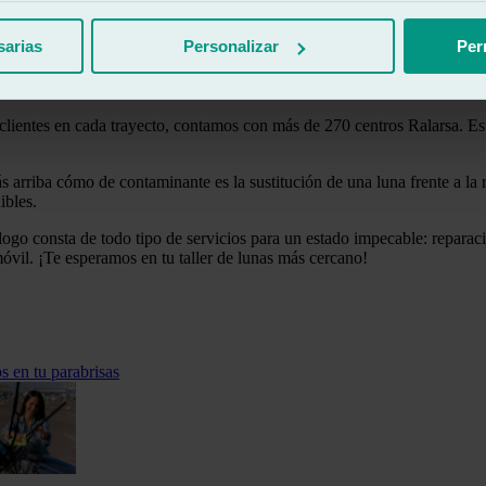
s como condiciones meteorológicas adversas están fuera de nuestro cont
tege a ti sino que también protege a los cristales.
sarias
Personalizar
Per
ibles
clientes en cada trayecto, contamos con más de 270 centros Ralarsa. Es
 arriba cómo de contaminante es la sustitución de una luna frente a la 
ibles.
ogo consta de todo tipo de servicios para un estado impecable: reparació
móvil. ¡Te esperamos en tu taller de lunas más cercano!
s en tu parabrisas