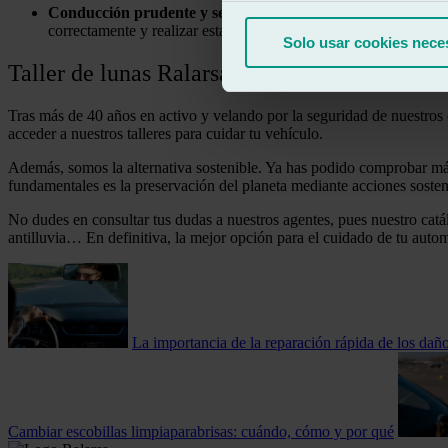
Conducción prudente y segura
. Circunstancias incontrolable
correctamente y realizar estacionamientos seguros no solo te pro
Solo usar cookies nece
Taller de lunas Ralarsa, competentes y sosten
Tras más de 40 años en activo y velando por la seguridad de nuestros 
acceder a nuestros talleres para cuidar tu vehículo.
Además, somos la alternativa sostenible. Ya has podido comprobar más
fundamentales es la preservación del planeta mediante acciones sosten
No dudes en consultar tus dudas a nuestros agentes, pues nuestro catál
antilluvia… En definitiva, la mejor opción para el cuidado de tu auto
La importancia de la reparación rápida de los daño
Cambiar escobillas limpiaparabrisas: cuándo, cómo y por qué