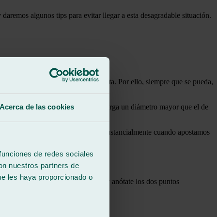
daremos algunos tips para evitar llegar a esta desagradable situación.
realmente perjudicial para el planeta. Por ello, siempre que se pueda,
Acerca de las cookies
as. Por regla general, si un golpe alberga un diámetro mayor que el de
na reparación de lunas.
 kg de residuos. La historia cambia sustancialmente cuando apostamos
 funciones de redes sociales
con nuestros partners de
ue les haya proporcionado o
ual. De hecho, lo es. Sigue leyendo y anótate los dos puntos
stillas…