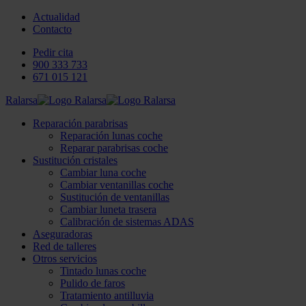
Actualidad
Contacto
Pedir cita
900 333 733
671 015 121
Ralarsa
Reparación parabrisas
Reparación lunas coche
Reparar parabrisas coche
Sustitución cristales
Cambiar luna coche
Cambiar ventanillas coche
Sustitución de ventanillas
Cambiar luneta trasera
Calibración de sistemas ADAS
Aseguradoras
Red de talleres
Otros servicios
Tintado lunas coche
Pulido de faros
Tratamiento antilluvia