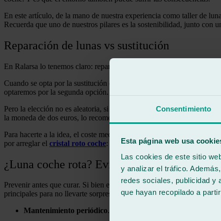
En este artículo, de la mano de nuestra experiencia como taller de lu
Recuerda que uno de nuestros pilares es la sostenibilidad, junto con
Reparación de lunas vs sustitución
En Ralarsa lo tenemos claro: reparar antes que sustituir. Y es que, sie
Cuando se opta por la sustitución de un cristal en lugar de una
repara
optaremos por la segunda opción.
Consentimiento
Pero la elección no es aleatoria, si bien nuestro equipo de técnicos es
la moneda de dos euros, lo recomendable será cambiar el cristal. En c
Para hacerte a la idea, el coste medioambiental de un cambio de vidr
Esta página web usa cookie
por arreglar el
cristal roto coche
: 0,002 kg de residuos.
Las cookies de este sitio we
¿Luna coche rota? Evítalo con estos consejo
y analizar el tráfico. Ademá
redes sociales, publicidad y
Prevenir antes que curar. Si bien este dicho puede tener varios ciento
que hayan recopilado a parti
principales para no llevarte sorpresas en los vidrios de tu vehículo:
Mantenimiento periódico
. Identificarás cualquier anomalía an