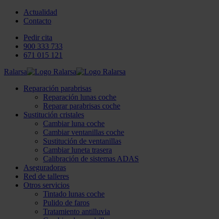
Actualidad
Contacto
Pedir cita
900 333 733
671 015 121
Ralarsa
Reparación parabrisas
Reparación lunas coche
Reparar parabrisas coche
Sustitución cristales
Cambiar luna coche
Cambiar ventanillas coche
Sustitución de ventanillas
Cambiar luneta trasera
Calibración de sistemas ADAS
Aseguradoras
Red de talleres
Otros servicios
Tintado lunas coche
Pulido de faros
Tratamiento antilluvia