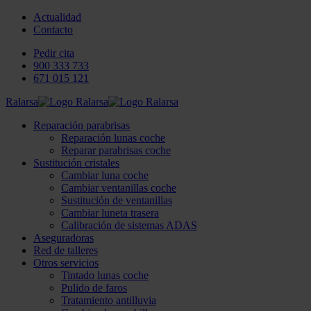
Actualidad
Contacto
Pedir cita
900 333 733
671 015 121
Ralarsa
Reparación parabrisas
Reparación lunas coche
Reparar parabrisas coche
Sustitución cristales
Cambiar luna coche
Cambiar ventanillas coche
Sustitución de ventanillas
Cambiar luneta trasera
Calibración de sistemas ADAS
Aseguradoras
Red de talleres
Otros servicios
Tintado lunas coche
Pulido de faros
Tratamiento antilluvia