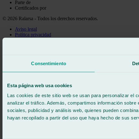
Parte de
Certificados por
© 2026 Ralarsa - Todos los derechos reservados.
Aviso legal
Política privacidad
Política de cookies
Llama gratis
Pedir cita
Te llamamos
Consentimiento
Det
Sin compromiso
671 015 121
Escríbenos
900 333 733
Esta página web usa cookies
ATENCIÓN 24/7
Contáctanos
Las cookies de este sitio web se usan para personalizar el c
analizar el tráfico. Además, compartimos información sobre 
sociales, publicidad y análisis web, quienes pueden combina
hayan recopilado a partir del uso que haya hecho de sus serv