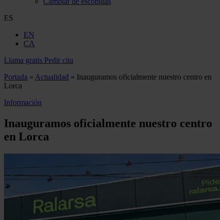
Cambiar de escobillas
ES
EN
CA
Llama gratis
Pedir cita
Portada
»
Actualidad
»
Inauguramos oficialmente nuestro centro en
Lorca
Información
Inauguramos oficialmente nuestro centro
en Lorca