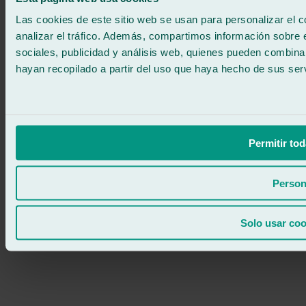
900 333 733
ATENCIÓN 24/7
Contáctanos
Las cookies de este sitio web se usan para personalizar el c
analizar el tráfico. Además, compartimos información sobre 
sociales, publicidad y análisis web, quienes pueden combina
hayan recopilado a partir del uso que haya hecho de sus serv
Permitir tod
Person
Solo usar coo