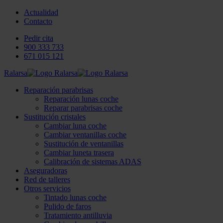
Actualidad
Contacto
Pedir cita
900 333 733
671 015 121
Ralarsa
Reparación parabrisas
Reparación lunas coche
Reparar parabrisas coche
Sustitución cristales
Cambiar luna coche
Cambiar ventanillas coche
Sustitución de ventanillas
Cambiar luneta trasera
Calibración de sistemas ADAS
Aseguradoras
Red de talleres
Otros servicios
Tintado lunas coche
Pulido de faros
Tratamiento antilluvia