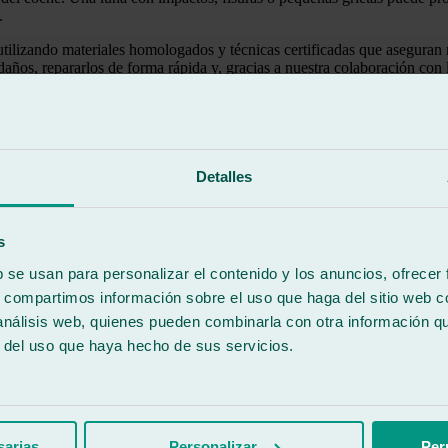
.
 utilizando materiales homologados y técnicas certificadas que aseguran 
daños, repararlos de forma rápida y, gracias a nuestra colaboración con
 de tus viajes de verano
Detalles
s
ovocando la rotura del cristal en plena carretera.
b se usan para personalizar el contenido y los anuncios, ofrecer
s, compartimos información sobre el uso que haga del sitio web 
 análisis web, quienes pueden combinarla con otra información q
n, especialmente en trayectos largos o de noche.
r del uso que haya hecho de sus servicios.
reduce su resistencia.
sarias
Personalizar
Per