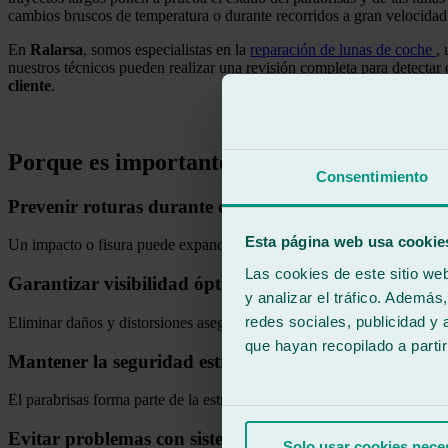
cambios bruscos de temperatura o durante recorridos a gran velocidad
En
Ralarsa
, somos especialistas en la
reparación de lunas de coche
,
nuestros técnicos pueden realizar una revisión completa para detectar 
cliente
.
.
Porque es importante
Revisar la luna antes
Consentimiento
Prevenir roturas durante el viaje
Esta página web usa cookie
Un impacto o fisura puede expandirse por las vibraciones y el calor, pr
Las cookies de este sitio we
Garantizar visibilidad óptima
y analizar el tráfico. Ademá
redes sociales, publicidad y
Eliminar daños y distorsiones asegura que nada interfiera con la visió
que hayan recopilado a parti
Mantener la seguridad estructural del vehículo
El parabrisas forma parte de la estructura del coche, y cualquier daño 
Evitar problemas con sistemas ADAS
Solo usar cookies nece