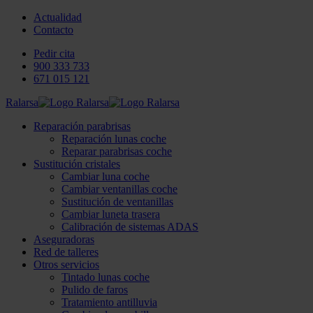
Actualidad
Contacto
Pedir cita
900 333 733
671 015 121
Ralarsa
Reparación parabrisas
Reparación lunas coche
Reparar parabrisas coche
Sustitución cristales
Cambiar luna coche
Cambiar ventanillas coche
Sustitución de ventanillas
Cambiar luneta trasera
Calibración de sistemas ADAS
Aseguradoras
Red de talleres
Otros servicios
Tintado lunas coche
Pulido de faros
Tratamiento antilluvia