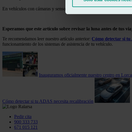
En vehículos con cámaras y sensores, revisar y reparar la luna evita er
.
Esperamos que este artículo sobre revisar la luna antes de tus vi
Te recomendamos leer nuestro artículo anterior:
Cómo detectar si tu
funcionamiento de los sistemas de asistencia de tu vehículo.
Inauguramos oficialmente nuestro centro en Lorca
Cómo detectar si tu ADAS necesita recalibración
Pedir cita
900 333 733
671 015 121