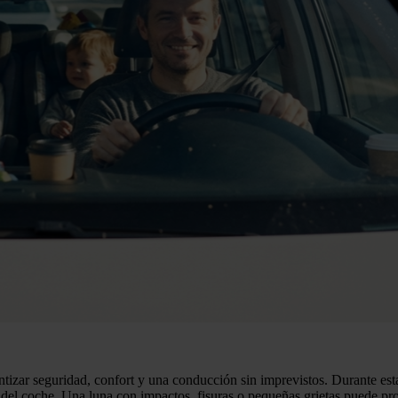
ntizar seguridad, confort y una conducción sin imprevistos. Durante esta
s del coche. Una luna con impactos, fisuras o pequeñas grietas puede pr