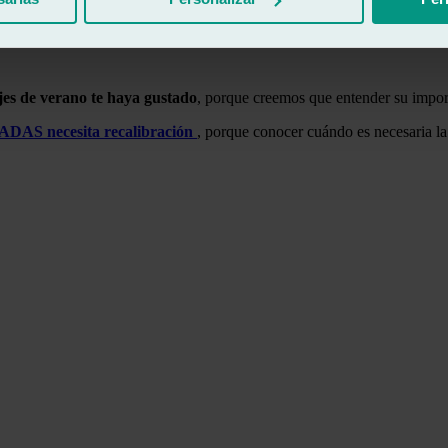
rores y mantiene la precisión de estos sistemas.
ajes de verano te haya gustado
, porque creemos que entender su import
 ADAS necesita recalibración
, porque conocer cuándo es necesaria la 