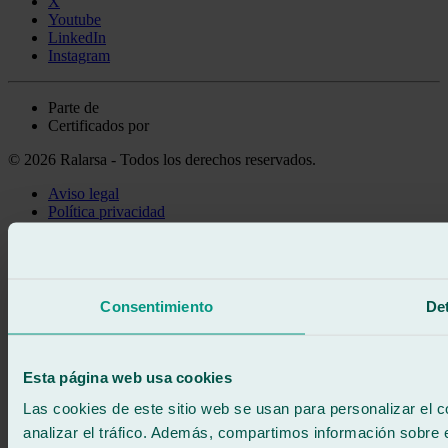
X
Youtube
LinkedIn
Instagram
Parte de
Certificados por
© 2026 Ralarsa - Todos los derechos reservados.
Aviso legal
Política privacidad
Política de cookies
Llama gratis
Pedir cita
Te llamamos
Consentimiento
Det
Sin compromiso
671 015 121
Escríbenos
900 333 733
Esta página web usa cookies
ATENCIÓN 24/7
Contáctanos
Las cookies de este sitio web se usan para personalizar el c
analizar el tráfico. Además, compartimos información sobre 