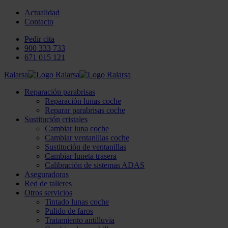
Actualidad
Contacto
Pedir cita
900 333 733
671 015 121
Ralarsa
Reparación parabrisas
Reparación lunas coche
Reparar parabrisas coche
Sustitución cristales
Cambiar luna coche
Cambiar ventanillas coche
Sustitución de ventanillas
Cambiar luneta trasera
Calibración de sistemas ADAS
Aseguradoras
Red de talleres
Otros servicios
Tintado lunas coche
Pulido de faros
Tratamiento antilluvia