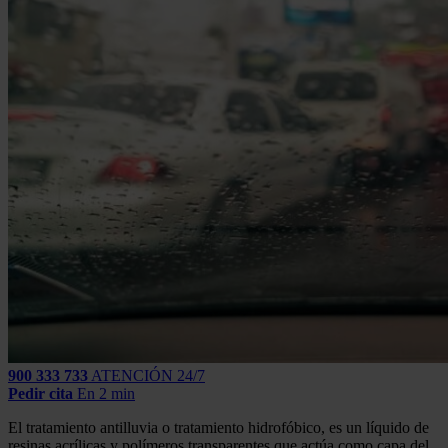
900 333 733
ATENCIÓN 24/7
Pedir cita
En 2 min
El tratamiento antilluvia o tratamiento hidrofóbico, es un líquido de
r
esinas acrílicas y polímeros transparentes
que actúa como capa del