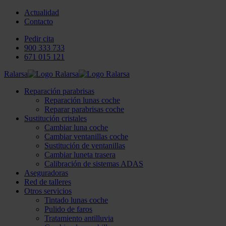
Actualidad
Contacto
Pedir cita
900 333 733
671 015 121
Ralarsa
Reparación parabrisas
Reparación lunas coche
Reparar parabrisas coche
Sustitución cristales
Cambiar luna coche
Cambiar ventanillas coche
Sustitución de ventanillas
Cambiar luneta trasera
Calibración de sistemas ADAS
Aseguradoras
Red de talleres
Otros servicios
Tintado lunas coche
Pulido de faros
Tratamiento antilluvia