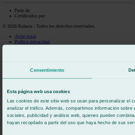
Parte de
Certificados por
© 2026 Ralarsa - Todos los derechos reservados.
Aviso legal
Política privacidad
Política de cookies
Llama gratis
Pedir cita
Te llamamos
Consentimiento
Det
Sin compromiso
671 015 121
Escríbenos
900 333 733
Esta página web usa cookies
ATENCIÓN 24/7
Contáctanos
Las cookies de este sitio web se usan para personalizar el c
analizar el tráfico. Además, compartimos información sobre 
sociales, publicidad y análisis web, quienes pueden combina
hayan recopilado a partir del uso que haya hecho de sus serv