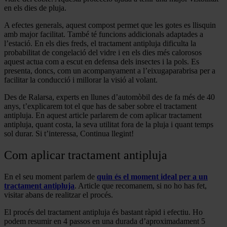
en els dies de pluja.
A efectes generals, aquest compost permet que les gotes es llisquin
amb major facilitat. També té funcions addicionals adaptades a
l’estació. En els dies freds, el tractament antipluja dificulta la
probabilitat de congelació del vidre i en els dies més calorosos
aquest actua com a escut en defensa dels insectes i la pols. Es
presenta, doncs, com un acompanyament a l’eixugaparabrisa per a
facilitar la conducció i millorar la visió al volant.
Des de Ralarsa, experts en llunes d’automòbil des de fa més de 40
anys, t’explicarem tot el que has de saber sobre el tractament
antipluja. En aquest article parlarem de com aplicar tractament
antipluja, quant costa, la seva utilitat fora de la pluja i quant temps
sol durar. Si t’interessa, Continua llegint!
Com aplicar tractament antipluja
En el seu moment parlem de
quin és el moment ideal per a un
tractament antipluja
. Article que recomanem, si no ho has fet,
visitar abans de realitzar el procés.
El procés del tractament antipluja és bastant ràpid i efectiu. Ho
podem resumir en 4 passos en una durada d’aproximadament 5