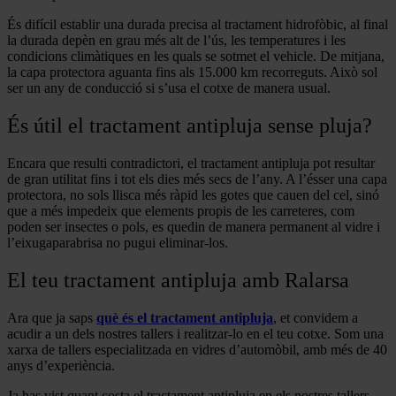
És difícil establir una durada precisa al tractament hidrofòbic, al final
la durada depèn en grau més alt de l’ús, les temperatures i les
condicions climàtiques en les quals se sotmet el vehicle. De mitjana,
la capa protectora aguanta fins als 15.000 km recorreguts. Això sol
ser un any de conducció si s’usa el cotxe de manera usual.
És útil el tractament antipluja sense pluja?
Encara que resulti contradictori, el tractament antipluja pot resultar
de gran utilitat fins i tot els dies més secs de l’any. A l’ésser una capa
protectora, no sols llisca més ràpid les gotes que cauen del cel, sinó
que a més impedeix que elements propis de les carreteres, com
poden ser insectes o pols, es quedin de manera permanent al vidre i
l’eixugaparabrisa no pugui eliminar-los.
El teu tractament antipluja amb Ralarsa
Ara que ja saps
què és el tractament antipluja
, et convidem a
acudir a un dels nostres tallers i realitzar-lo en el teu cotxe. Som una
xarxa de tallers especialitzada en vidres d’automòbil, amb més de 40
anys d’experiència.
Ja has vist quant costa el tractament antipluja en els nostres tallers.