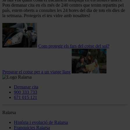
Pots demanar cita en els més de 240 centres que tenim repartits pel
país, estem oberts a consultes les 24 hores del dia de tots els dies de
la setmana. Protegeix el teu vidre amb nosaltres!
Com protegir els fars del cotxe del sol?
Preparar el cotxe per a un viatge llarg
Demanar cita
900 333 733
671 015 121
Ralarsa
Història i evolució de Ralarsa
Franquícies Ralarsa