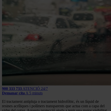
900 333 733
ATENCIÓ 24/7
Demanar cita
A 5 minuts
El tractament antipluja o tractament hidrofòbic, és un líquid de
resines acríliques i polímers transparents que actua com a capa del
vidre del cotxe. Aquesta protecció ajuda a tenir una major visibilitat