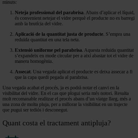
minuts:
Neteja professional del parabrisa
. Abans d’aplicar el líquid,
és convenient netejar el vidre perquè el producte no es barregi
amb la brutícia del vidre.
Aplicació de la quantitat justa de producte
. S’empra una
reduïda quantitat en una tela neta.
Extensió uniforme pel parabrisa
. Aquesta reduïda quantitat
s’expandeix en mode circular per a així abastar tot el vidre de
manera homogènia.
Assecat
. Una vegada aplicat el producte es deixa assecar a fi
que la capa quedi pegada al parabrisa.
Una vegada acabat el procés, ja es podrà notar el canvi en la
visibilitat del vidre. En el cas que plogui seria més notori. Resulta
molt recomanable realitzar el procés abans d’un viatge llarg, més a
una zona de molta pluja, per a millorar la visibilitat en un trajecte
que pugui ser tediós i desconegut.
Quant costa el tractament antipluja?