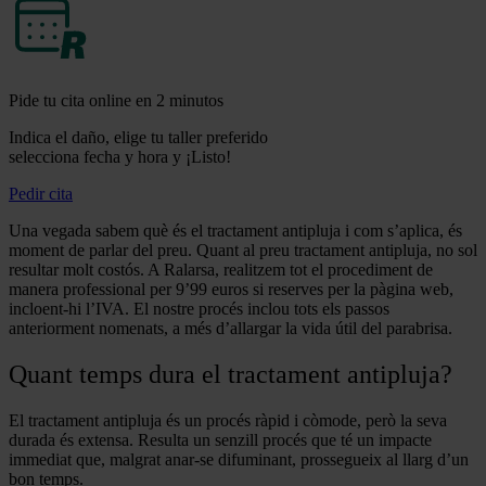
Pide tu cita online en 2 minutos
Indica el daño, elige tu taller preferido
selecciona fecha y hora y ¡Listo!
Pedir cita
Una vegada sabem què és el tractament antipluja i com s’aplica, és
moment de parlar del preu. Quant al preu tractament antipluja, no sol
resultar molt costós. A Ralarsa, realitzem tot el procediment de
manera professional per 9’99 euros si reserves per la pàgina web,
incloent-hi l’IVA. El nostre procés inclou tots els passos
anteriorment nomenats, a més d’allargar la vida útil del parabrisa.
Quant temps dura el tractament antipluja?
El tractament antipluja és un procés ràpid i còmode, però la seva
durada és extensa. Resulta un senzill procés que té un impacte
immediat que, malgrat anar-se difuminant, prossegueix al llarg d’un
bon temps.