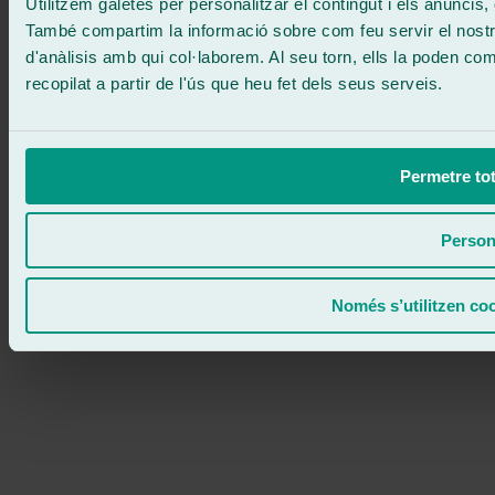
Utilitzem galetes per personalitzar el contingut i els anuncis, o
També compartim la informació sobre com feu servir el nostre 
d'anàlisis amb qui col·laborem. Al seu torn, ells la poden c
recopilat a partir de l'ús que heu fet dels seus serveis.
Permetre tot
Person
Només s’utilitzen co