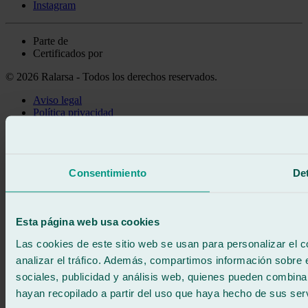
Instagram
Parte de
Certificados por
© 2026 Ralarsa - Todos los derechos reservados.
Aviso legal
Política privacidad
Política de cookies
Llama gratis
Pedir cita
Consentimiento
Det
Te llamamos
Sin compromiso
671 015 121
Escríbenos
Esta página web usa cookies
900 333 733
ATENCIÓN 24/7
Contáctanos
Las cookies de este sitio web se usan para personalizar el c
analizar el tráfico. Además, compartimos información sobre 
sociales, publicidad y análisis web, quienes pueden combina
hayan recopilado a partir del uso que haya hecho de sus serv