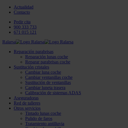
Actualidad
Contacto
Pedir cita
900 333 733
671 015 121
Ralarsa
Reparación parabrisas
Reparación lunas coche
Reparar parabrisas coche
Sustitución cristales
Cambiar luna coche
Cambiar ventanillas coche
Sustitución de ventanillas
Cambiar luneta trasera
Calibración de sistemas ADAS
Aseguradoras
Red de talleres
Otros servicios
Tintado lunas coche
Pulido de faros
Tratamiento antilluvia