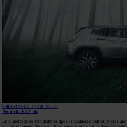
900 333 733
ATENCIÓN 24/7
Pedir cita
En 2 min
En el mercado existen distintos tipos de cristales o vidrios, y cada un
coches se pueden dividir en dos grandes grupos: los cristales laminado