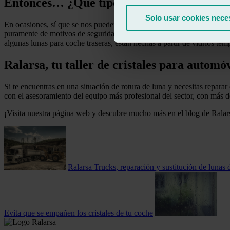
Entonces… ¿Qué tipo de cristal son los lat
Solo usar cookies nece
En ocasiones, sí que se nos pueden
romper los cristales del coche en
puramente de motivos de seguridad, y es que, en caso de producirse un 
algunas lunas para coche traseras, están hechas a partir de vidrios tem
Ralarsa, tu taller de cristales para automóv
Si te encuentras en una situación de rotura de luna y necesitas reparar
con el asesoramiento del equipo más profesional del sector, con más d
¡Visita nuestra página web y descubre mucho más en el blog de Ralar
Ralarsa Trucks, reparación y sustitución de lunas
Evita que se empañen los cristales de tu coche