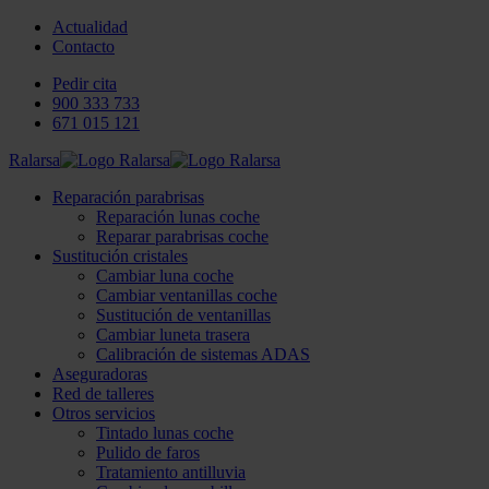
Actualidad
Contacto
Pedir cita
900 333 733
671 015 121
Ralarsa
Reparación parabrisas
Reparación lunas coche
Reparar parabrisas coche
Sustitución cristales
Cambiar luna coche
Cambiar ventanillas coche
Sustitución de ventanillas
Cambiar luneta trasera
Calibración de sistemas ADAS
Aseguradoras
Red de talleres
Otros servicios
Tintado lunas coche
Pulido de faros
Tratamiento antilluvia