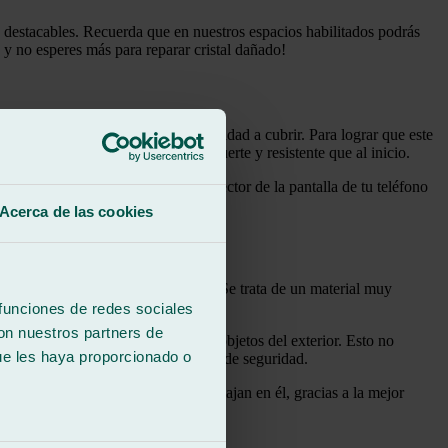
ás destacables. Recuerda que en nuestros espacios habilitados podrás
a y no esperes más para reparar cristal dañado!
, siempre dependiendo de la necesidad a cubrir. Para lograr que este
al alrededor de 10 veces más duro, fuerte y resistente que al inicio.
cerca de lo que crees, como el protector de la pantalla de tu teléfono
Acerca de las cookies
ican en PVB (butiral de polivinilo). Se trata de un material muy
oches hoy en día.
 funciones de redes sociales
con nuestros partners de
stente frente a posibles golpes de objetos del exterior. Esto no
ue les haya proporcionado o
, el gran beneficio es su alto nivel de seguridad.
vehículo como a los pasajeros que viajan en él, gracias a la mejor