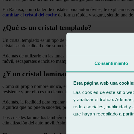
En Ralarsa, como taller de cristales para automóviles, te explicamos e
cambiar el cristal del coche
de forma rápida y segura, siendo una de l
¿Qué es un cristal templado?
Un cristal templado es un tipo de vidrio que, después de haber sido 
cristal sea de calidad debe someterse a varias fases, tanto de calentami
Además de utilizarlo en las lunas para coches, este tipo de cristal pod
móvil, escaparates e incluso mamparas de ducha, entre otros.
Consentimiento
¿Y un cristal laminado?
Esta página web usa cookie
Como su propio nombre indica, el cristal laminado es el resultado de l
resistente y por ello es un elemento incondicional dentro de la industr
Las cookies de este sitio we
y analizar el tráfico. Ademá
Además, la facilidad para reparar cristal laminado en caso de necesida
redes sociales, publicidad y
significa que no pueda suceder, pero en el caso de que ocurriese, no se
que hayan recopilado a parti
Los cristales laminados también ofrecen otras ventajas, como su aguante
climatización del automóvil. Asimismo, también resulta ser aislante ac