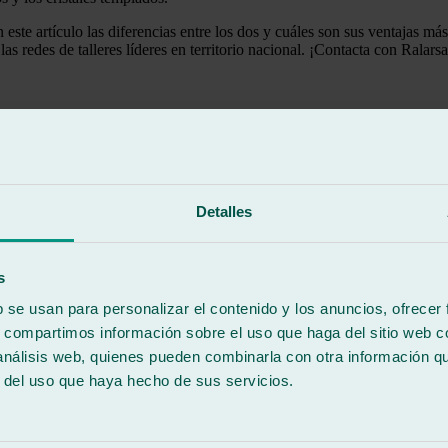
n este artículo las diferencias entre los dos y cuáles son sus ventajas m
as redes de talleres líderes en territorio nacional. ¡Contacta con Ralars
manufacturado y procesado, pasa por el horno para templarlo más o menos
ento como de enfriamiento. Así, al final del proceso, se logrará un crist
rás verlo en otros ámbitos que no sean el del automóvil y que tienes más 
Detalles
s
a unión de varias hojas simples con otras láminas interpuestas y se fabr
ia automovilística. De hecho, es el vidrio más utilizado de lunas para c
b se usan para personalizar el contenido y los anuncios, ofrecer
s, compartimos información sobre el uso que haga del sitio web 
d hace que gane todavía más puntos. Sin embargo, es increíblemente resi
 análisis web, quienes pueden combinarla con otra información q
 rompería en mil pedazos, sino que quedaría en una grieta cuarteada. Así
r del uso que haya hecho de sus servicios.
 frente a la radiación ultravioleta (rayos UV). Esto beneficia tanto al 
ústico.