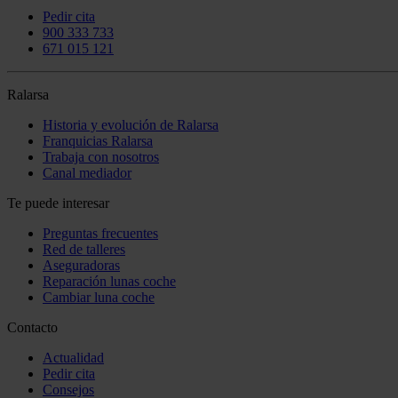
Pedir cita
900 333 733
671 015 121
Ralarsa
Historia y evolución de Ralarsa
Franquicias Ralarsa
Trabaja con nosotros
Canal mediador
Te puede interesar
Preguntas frecuentes
Red de talleres
Aseguradoras
Reparación lunas coche
Cambiar luna coche
Contacto
Actualidad
Pedir cita
Consejos