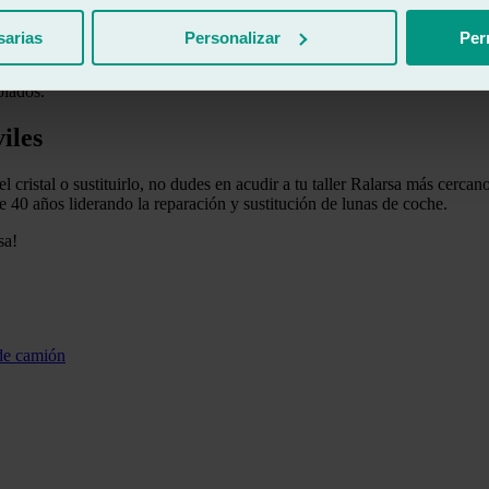
erales de un coche?
sarias
Personalizar
Per
 muchos pedazos
, normalmente se trata de las ventanillas laterales, y hay 
accidente, resultaría mucho más sencillo romperlo y rescatar a alguien de
plados.
iles
 el cristal o sustituirlo, no dudes en acudir a tu taller Ralarsa más cer
e 40 años liderando la reparación y sustitución de lunas de coche.
sa!
 de camión