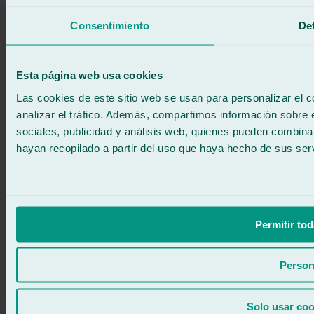
Llama gratis
Pedir cita
Consentimiento
Det
Te llamamos
Sin compromiso
671 015 121
Escríbenos
Esta página web usa cookies
900 333 733
ATENCIÓN 24/7
Contáctanos
Las cookies de este sitio web se usan para personalizar el c
analizar el tráfico. Además, compartimos información sobre 
sociales, publicidad y análisis web, quienes pueden combina
hayan recopilado a partir del uso que haya hecho de sus serv
Permitir tod
Person
Solo usar coo