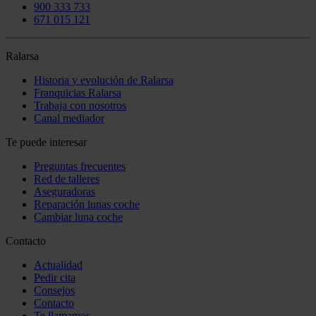
900 333 733
671 015 121
Ralarsa
Historia y evolución de Ralarsa
Franquicias Ralarsa
Trabaja con nosotros
Canal mediador
Te puede interesar
Preguntas frecuentes
Red de talleres
Aseguradoras
Reparación lunas coche
Cambiar luna coche
Contacto
Actualidad
Pedir cita
Consejos
Contacto
Te llamamos