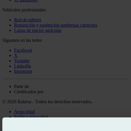
Vehículos profesionales
Red de talleres
Reparación y sustitución parabrisas camiones
Lunas de tractor agrícolas
Síguenos en las redes
Facebook
X
Youtube
LinkedIn
Instagram
Parte de
Certificados por
© 2026 Ralarsa - Todos los derechos reservados.
Aviso legal
Política privacidad
Política de cookies