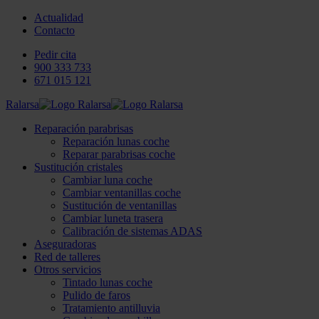
Actualidad
Contacto
Pedir cita
900 333 733
671 015 121
Ralarsa
Reparación parabrisas
Reparación lunas coche
Reparar parabrisas coche
Sustitución cristales
Cambiar luna coche
Cambiar ventanillas coche
Sustitución de ventanillas
Cambiar luneta trasera
Calibración de sistemas ADAS
Aseguradoras
Red de talleres
Otros servicios
Tintado lunas coche
Pulido de faros
Tratamiento antilluvia