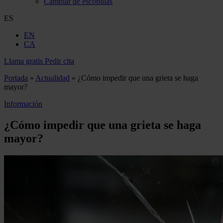
Cambiar de escobillas
ES
EN
CA
Llama gratis
Pedir cita
Portada
»
Actualidad
»
¿Cómo impedir que una grieta se haga
mayor?
Información
¿Cómo impedir que una grieta se haga
mayor?