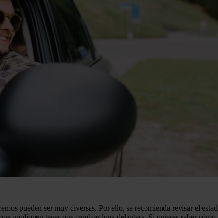
mos pueden ser muy diversas. Por ello, se recomienda revisar el estado 
que impliquen tener que cambiar luna delantera. Si quieres saber cómo y