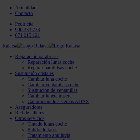
Actualidad
Contacto
Pedir cita
900 333 733
671 015 121
Ralarsa
Reparación parabrisas
Reparación lunas coche
Reparar parabrisas coche
Sustitución cristales
Cambiar luna coche
Cambiar ventanillas coche
Sustitución de ventanillas
Cambiar luneta trasera
Calibración de sistemas ADAS
Aseguradoras
Red de talleres
Otros servicios
Tintado lunas coche
Pulido de faros
Tratamiento antilluvia