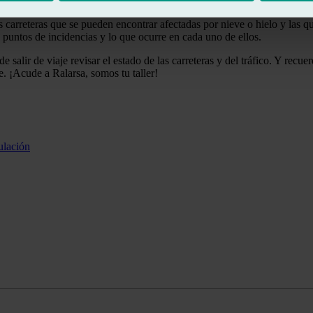
ación actualizada sobre el estado de las carreteras y del tráfico, así 
s carreteras que se pueden encontrar afectadas por nieve o hielo y las q
 puntos de incidencias y lo que ocurre en cada uno de ellos.
salir de viaje revisar el estado de las carreteras y del tráfico. Y recue
. ¡Acude a Ralarsa, somos tu taller!
ulación