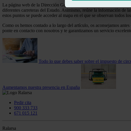
La página web de la Dirección General de Tráfico ofrece las 24h inform
diferentes carreteras del Estado. Asimismo, reúne la información de la
estos puntos se puede acceder al mapa en el que se observan todos los
Como os hemos contado a lo largo del artículo, os aconsejamos antes de 
ponte en contacto con nosotros y te garantizamos un servicio excelente
Todo lo que debes saber sobre el impuesto de circ
Aumentamos nuestra presencia en España
Pedir cita
900 333 733
671 015 121
Ralarsa