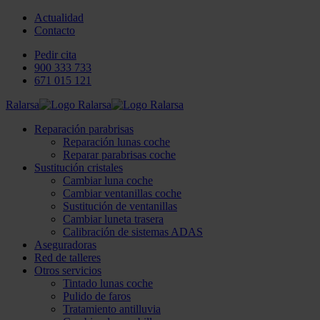
Actualidad
Contacto
Pedir cita
900 333 733
671 015 121
Ralarsa
Reparación parabrisas
Reparación lunas coche
Reparar parabrisas coche
Sustitución cristales
Cambiar luna coche
Cambiar ventanillas coche
Sustitución de ventanillas
Cambiar luneta trasera
Calibración de sistemas ADAS
Aseguradoras
Red de talleres
Otros servicios
Tintado lunas coche
Pulido de faros
Tratamiento antilluvia