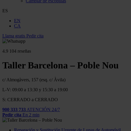
Cambiar de escobillas
ES
EN
CA
Llama gratis
Pedir cita
4.9
104 reseñas
Taller Barcelona – Poble Nou
c/ Almogàvers, 157 (esq. c/ Àvila)
L-V: 09:00 a 13:30 y 15:30 a 19:00
S: CERRADO a CERRADO
900 333 733
ATENCIÓN 24/7
Pedir cita
En 2 min
Reparación y Sustitución Urgente de Lunas de Automóvil