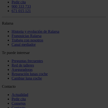
Pedir cita
900 333 733
671 015 121
Ralarsa
Historia y evolución de Ralarsa
Franquicias Ralarsa
Trabaja con nosotros
Canal mediador
Te puede interesar
Preguntas frecuentes
Red de talleres
Aseguradoras
Reparación lunas coche
Cambiar luna coche
Contacto
Actualidad
Pedir cita
Consejos
Contacto