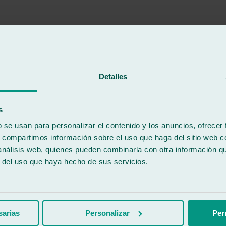
Detalles
rabajo,rápido y eficaz,grandes profesionales Pepe y su equipo!!
s
b se usan para personalizar el contenido y los anuncios, ofrecer
s, compartimos información sobre el uso que haga del sitio web 
 análisis web, quienes pueden combinarla con otra información q
r del uso que haya hecho de sus servicios.
tución del parabrisas ha quedado perfecta. Lugar a tener en cuenta para 
sarias
Personalizar
Per