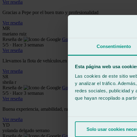
Ver reseña
Gracias a Pepe por el buen trato y profesionalidad
Ver reseña
MR
mariano ruiz
Reseña de
Google
5
/5
·
Hace 3 semanas
Consentimiento
Ver reseña
Llevamos la flota de vehículos,en la cual trabajo,y siempre hacen un t
Esta página web usa cookie
Ver reseña
Las cookies de este sitio we
SR
sheila r
y analizar el tráfico. Ademá
Reseña de
Google
redes sociales, publicidad y
5
/5
·
Hace 3 semanas
que hayan recopilado a parti
Ver reseña
Buena experiencia, amabilidad, rapidez y excelente atención. La susti
Ver reseña
YD
Solo usar cookies nece
yolanda delgado serrano
Reseña de
Google