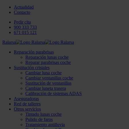
Actualidad
Contacto
Pedir cita
900 333 733
671 015 121
Ralarsa
Reparación parabrisas
Reparación lunas coche
Reparar parabrisas coche
Sustitución cristales
Cambiar luna coche
Cambiar ventanillas coche
Sustitución de ventanillas
Cambiar luneta trasera
Calibración de sistemas ADAS
Aseguradoras
Red de talleres
Otros servicios
Tintado lunas coche
Pulido de faros
Tratamiento antilluvia