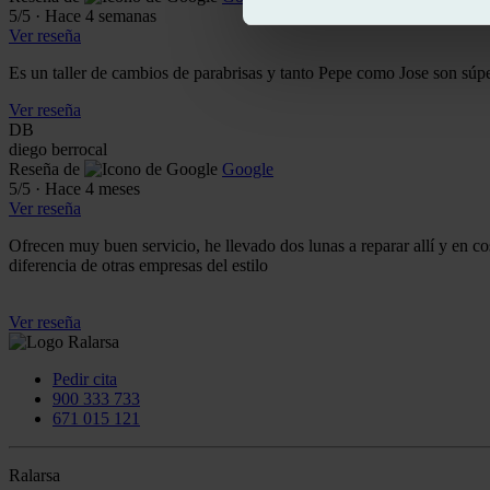
5
/5
·
Hace 4 semanas
Ver reseña
Es un taller de cambios de parabrisas y tanto Pepe como Jose son sú
Ver reseña
DB
diego berrocal
Reseña de
Google
5
/5
·
Hace 4 meses
Ver reseña
Ofrecen muy buen servicio, he llevado dos lunas a reparar allí y en cos
diferencia de otras empresas del estilo
Ver reseña
Pedir cita
900 333 733
671 015 121
Ralarsa