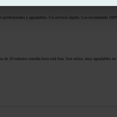
per profesionales y agradables. Un servicio rápido. Los recomiendo 100
a de 20 minutos omedia hora está lista. Son serios, muy agradables en el 