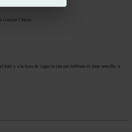
% Gracias Chicos.
trato y a la hora de coger la cita por teléfono es muy sencillo, a