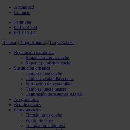
Actualidad
Contacto
Pedir cita
900 333 733
671 015 121
Ralarsa
Reparación parabrisas
Reparación lunas coche
Reparar parabrisas coche
Sustitución cristales
Cambiar luna coche
Cambiar ventanillas coche
Sustitución de ventanillas
Cambiar luneta trasera
Calibración de sistemas ADAS
Aseguradoras
Red de talleres
Otros servicios
Tintado lunas coche
Pulido de faros
Tratamiento antilluvia