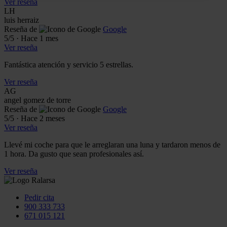
Ver reseña
LH
luis herraiz
Reseña de
Google
5
/5
·
Hace 1 mes
Ver reseña
Fantástica atención y servicio 5 estrellas.
Ver reseña
AG
angel gomez de torre
Reseña de
Google
5
/5
·
Hace 2 meses
Ver reseña
Llevé mi coche para que le arreglaran una luna y tardaron menos de
1 hora. Da gusto que sean profesionales así.
Ver reseña
Pedir cita
900 333 733
671 015 121