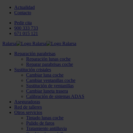
Actualidad
Contacto
Pedir cita
900 333 733
671 015 121
Ralarsa
Reparación parabrisas
Reparación lunas coche
Reparar parabrisas coche
Sustitución cristales
Cambiar luna coche
Cambiar ventanillas coche
Sustitución de ventanillas
Cambiar luneta trasera
Calibración de sistemas ADAS
Aseguradoras
Red de talleres
Otros servicios
Tintado lunas coche
Pulido de faros
Tratamiento antilluvia