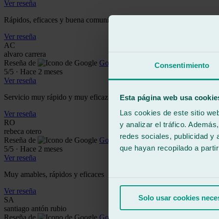
Ver reseña
Rápidos, eficaces y buena comunicación. Dan facilidades sobre la hor
Ver reseña
AC
alvaro carrera
Reseña de
Google
Consentimiento
5
/5
·
Hace 2 meses
Ver reseña
Servicio muy rápido y muy eficaz, repetiría sin dudarlo
Esta página web usa cookie
Las cookies de este sitio we
Ver reseña
RO
y analizar el tráfico. Ademá
rebeca otero
redes sociales, publicidad y
Reseña de
Google
que hayan recopilado a parti
5
/5
·
Hace 2 meses
Ver reseña
Muy amables, rápidos y eficaces
Ver reseña
Solo usar cookies nece
SA
santiago antón rubio
Reseña de
Google