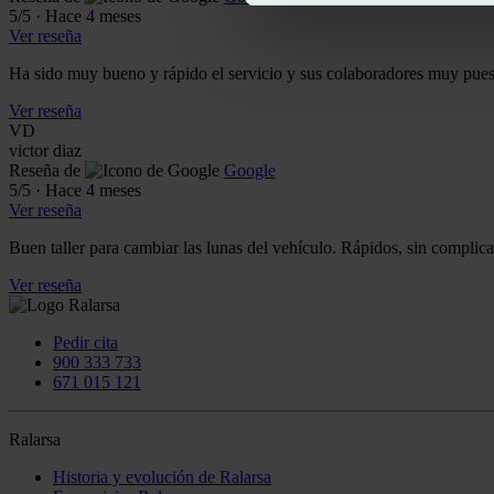
5
/5
·
Hace 4 meses
Ver reseña
Ha sido muy bueno y rápido el servicio y sus colaboradores muy puesto
Ver reseña
VD
victor diaz
Reseña de
Google
5
/5
·
Hace 4 meses
Ver reseña
Buen taller para cambiar las lunas del vehículo. Rápidos, sin complica
Ver reseña
Pedir cita
900 333 733
671 015 121
Ralarsa
Historia y evolución de Ralarsa