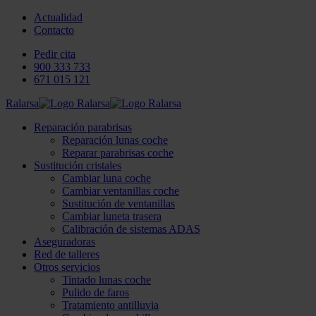
Actualidad
Contacto
Pedir cita
900 333 733
671 015 121
Ralarsa
Reparación parabrisas
Reparación lunas coche
Reparar parabrisas coche
Sustitución cristales
Cambiar luna coche
Cambiar ventanillas coche
Sustitución de ventanillas
Cambiar luneta trasera
Calibración de sistemas ADAS
Aseguradoras
Red de talleres
Otros servicios
Tintado lunas coche
Pulido de faros
Tratamiento antilluvia