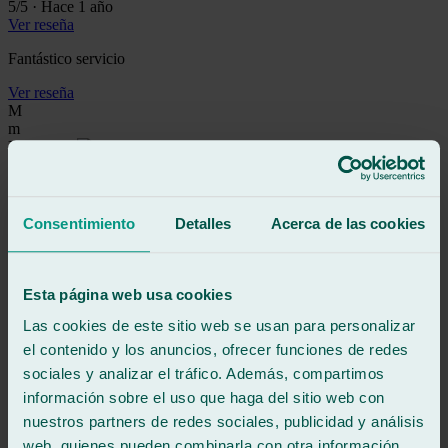
5
/5
·
Hace 1 año
Ver reseña
Fantástico servicio
Ver reseña
M
m
Reseña de
Google
5
/5
·
Hace 1 año
Ver reseña
El tipo todo un profesional, me marcó los tiempos establecidos para
Consentimiento
Detalles
Acerca de las cookies
el cambio del cristal custodia de mi furgo, una hora aprox, aún así
me recomendó esperar en vez de irme para volver luego
Fue capaz de hacerlo en 20 minutos!! Todo un crack, es cierto que
se pudieron dar las condiciones, no siempre el trabajo te permite
Esta página web usa cookies
hacer las cosas tan rápido!
Mil gracias! Siempre que lo necesite volveré allí, ya no cambio de
Las cookies de este sitio web se usan para personalizar
taller!
el contenido y los anuncios, ofrecer funciones de redes
sociales y analizar el tráfico. Además, compartimos
Ver reseña
M
información sobre el uso que haga del sitio web con
miguel
nuestros partners de redes sociales, publicidad y análisis
Reseña de
Google
web, quienes pueden combinarla con otra información