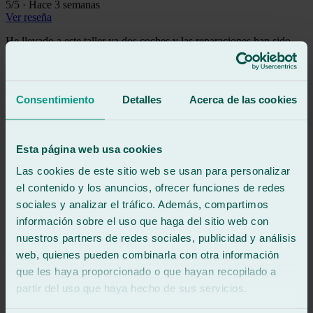
5
/5
·
Hace 3 semanas
Ver reseña
He llevado a este taller ya dos coches y las reparaciones han sido
rápidas y perfectas, muy buena atención por parte de Juan. Gracias.
Ver reseña
PS
Consentimiento
Detalles
Acerca de las cookies
patricia soriano castillo
Reseña de
Google
5
/5
·
Hace 1 mes
Ver reseña
Esta página web usa cookies
El trato y servicio ha sido excepcional,el chico de recepción un
Las cookies de este sitio web se usan para personalizar
encanto y educadisimo,los compañeros del taller hicieron un trabajo
el contenido y los anuncios, ofrecer funciones de redes
rápido y cuidado, decir también que todo el establecimiento
(recepción,taller....)está muy limpio y ordenado,un gusto la verdad.
sociales y analizar el tráfico. Además, compartimos
No dudaría en acudir de nuevo y en recomendar sus servicios.
información sobre el uso que haga del sitio web con
Ver reseña
nuestros partners de redes sociales, publicidad y análisis
EC
web, quienes pueden combinarla con otra información
eloy cam
que les haya proporcionado o que hayan recopilado a
Reseña de
Google
5
/5
·
Hace 1 mes
partir del uso que haya hecho de sus servicios.
Ver reseña