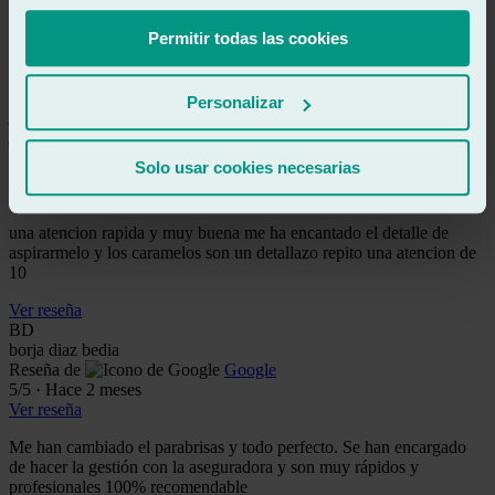
Me ha arreglado un picotazo muy feo que tenia en la luna delantera
y ha quedado muy bien, el chico que me atendió muy bien, buen
Permitir todas las cookies
trabajo y rapidez, lo recomiendo.
Ver reseña
Personalizar
jd
juan diaz gonzalez
Reseña de
Google
Solo usar cookies necesarias
5
/5
·
Hace 2 meses
Ver reseña
una atencion rapida y muy buena me ha encantado el detalle de
aspirarmelo y los caramelos son un detallazo repito una atencion de
10
Ver reseña
BD
borja diaz bedia
Reseña de
Google
5
/5
·
Hace 2 meses
Ver reseña
Me han cambiado el parabrisas y todo perfecto. Se han encargado
de hacer la gestión con la aseguradora y son muy rápidos y
profesionales 100% recomendable