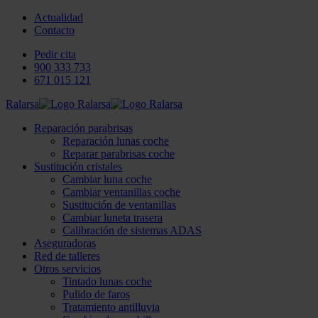
Actualidad
Contacto
Pedir cita
900 333 733
671 015 121
Ralarsa
Reparación parabrisas
Reparación lunas coche
Reparar parabrisas coche
Sustitución cristales
Cambiar luna coche
Cambiar ventanillas coche
Sustitución de ventanillas
Cambiar luneta trasera
Calibración de sistemas ADAS
Aseguradoras
Red de talleres
Otros servicios
Tintado lunas coche
Pulido de faros
Tratamiento antilluvia