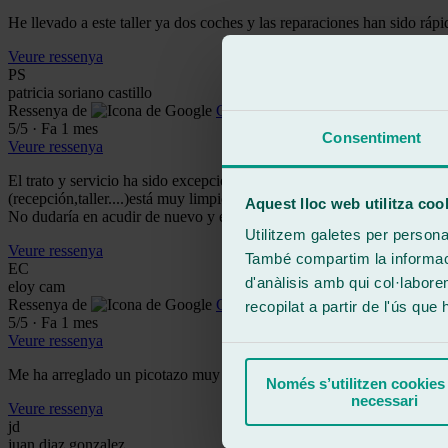
He llevado a este taller ya dos coches y las reparaciones han sido ráp
Veure ressenya
PS
patricia soriano castillo
Ressenya de
Google
5
/5
·
Fa 1 mes
Consentiment
Veure ressenya
El trato y servicio ha sido excepcional,el chico de recepción un encan
(recepción,taller....)está muy limpio y ordenado,un gusto la verdad.
Aquest lloc web utilitza coo
No dudaría en acudir de nuevo y en recomendar sus servicios.
Utilitzem galetes per personali
Veure ressenya
També compartim la informació
EC
d'anàlisis amb qui col·labore
eloy cam
Ressenya de
Google
recopilat a partir de l'ús que
5
/5
·
Fa 1 mes
Veure ressenya
Me ha arreglado un picotazo muy feo que tenia en la luna delantera y
Només s’utilitzen cookies
necessari
Veure ressenya
jd
juan diaz gonzalez