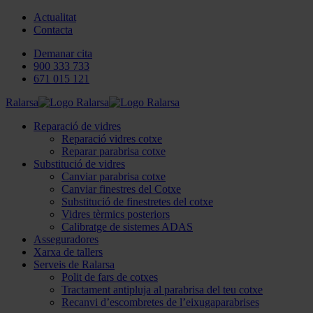
Actualitat
Contacta
Demanar cita
900 333 733
671 015 121
Ralarsa
Reparació de vidres
Reparació vidres cotxe
Reparar parabrisa cotxe
Substitució de vidres
Canviar parabrisa cotxe
Canviar finestres del Cotxe
Substitució de finestretes del cotxe
Vidres tèrmics posteriors
Calibratge de sistemes ADAS
Asseguradores
Xarxa de tallers
Serveis de Ralarsa
Polit de fars de cotxes
Tractament antipluja al parabrisa del teu cotxe
Recanvi d’escombretes de l’eixugaparabrises