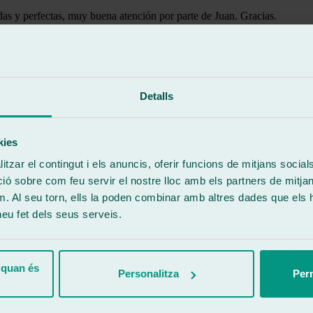
idas y perfectas, muy buena atención por parte de Juan. Gracias.
Detalls
to y educadisimo,los compañeros del taller hicieron un trabajo rápido y
kies
tzar el contingut i els anuncis, oferir funcions de mitjans socials i
 sobre com feu servir el nostre lloc amb els partners de mitjans 
m. Al seu torn, ells la poden combinar amb altres dades que els 
 heu fet dels seus serveis.
 ha quedado muy bien, el chico que me atendió muy bien, buen trabajo 
 quan és
Personalitza
Perm