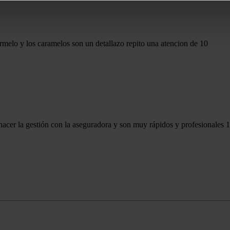
rmelo y los caramelos son un detallazo repito una atencion de 10
hacer la gestión con la aseguradora y son muy rápidos y profesionale