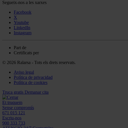
Segueix-nos a les xarxes
Facebook
X
Youtube
LinkedIn
Instagram
Part de
Certificats per
© 2026 Ralarsa - Tots els drets reservats.
Aviso legal
Política de privacidad
Política de cookies
Truca gratis
Demanar cita
Et truquem
Sense compromís
671 015 121
Escriu-nos
900 333 733