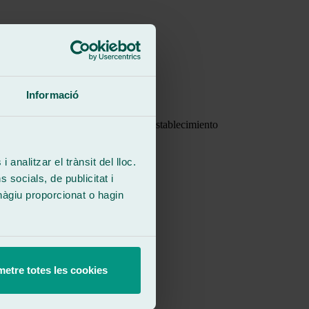
Informació
 cuidado, decir también que todo el establecimiento
 analitzar el trànsit del lloc.
socials, de publicitat i
hàgiu proporcionat o hagin
y rapidez, lo recomiendo.
etre totes les cookies