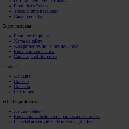
Història i evolució de Ralarsa
Franquícies Ralarsa
Treballar amb nosaltres?
Canal mediador
Et pot interessar
Preguntes freqüents
Xarxa de tallers
Asseguradores de Llunes del Cotxe
Reparació vidres cotxe
Canviar parabrisa cotxe
Contacte
Actualitat
Consells
Contacta
Et Truquem
Vehicles professionals
Xarxa de tallers
Reparació i substitució de parabrisa de camions
Especialistes en vidres de tractors agrícoles