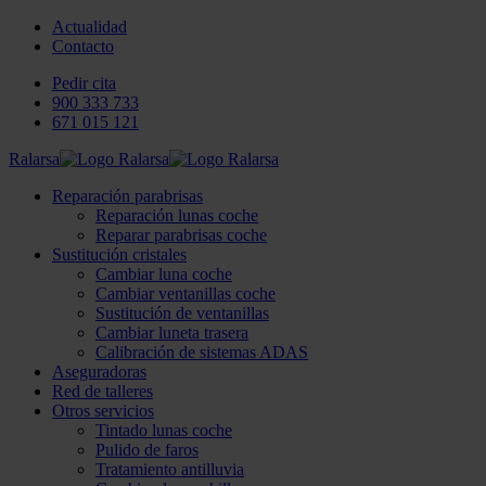
Actualidad
Contacto
Pedir cita
900 333 733
671 015 121
Ralarsa
Reparación parabrisas
Reparación lunas coche
Reparar parabrisas coche
Sustitución cristales
Cambiar luna coche
Cambiar ventanillas coche
Sustitución de ventanillas
Cambiar luneta trasera
Calibración de sistemas ADAS
Aseguradoras
Red de talleres
Otros servicios
Tintado lunas coche
Pulido de faros
Tratamiento antilluvia