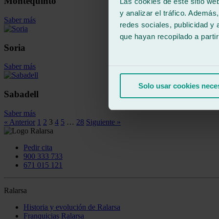
Montequinto
Las cookies de este sitio we
y analizar el tráfico. Ademá
Saber más
redes sociales, publicidad y
que hayan recopilado a parti
Soria
Saber más
Solo usar cookies nece
Sabadell
Saber más
« Anterior
1
2
3
4
5
…
28
Siguiente »
Pedir cita
900 333 733
671 015 121
Ralarsa
Historia y evolución de Ralarsa
Franquicias Ralarsa