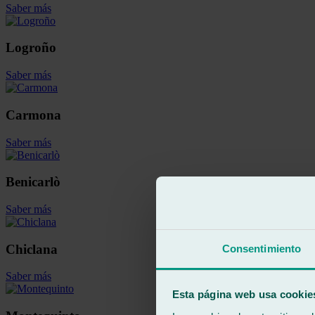
Saber más
Logroño
Saber más
Carmona
Saber más
Benicarlò
Saber más
Chiclana
Consentimiento
Saber más
Esta página web usa cookie