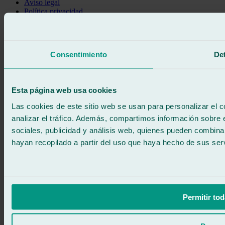
Aviso legal
Política privacidad
Política de cookies
Llama gratis
Pedir cita
Consentimiento
Det
Te llamamos
Sin compromiso
671 015 121
Escríbenos
Esta página web usa cookies
900 333 733
ATENCIÓN 24/7
Contáctanos
Las cookies de este sitio web se usan para personalizar el c
analizar el tráfico. Además, compartimos información sobre 
sociales, publicidad y análisis web, quienes pueden combina
hayan recopilado a partir del uso que haya hecho de sus serv
Permitir tod