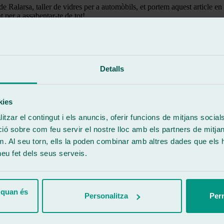
de Ralarsa, taller de vidres per a automòbils, et portem aquest article e
t per a assabentar-te de tot!
a, no et pots perdre el preu tractament antipluja. Des de Ralarsa, creiem
Detalls
a és major seguretat al volant en augmentar la visibilitat durant la teva 
idents ja que tenir una bona visibilitat és fonamental.
kies
en el parabrisa amb l’objectiu que les gotes rellisquin pel vidre. Aquest
tzar el contingut i els anuncis, oferir funcions de mitjans socials i
ca de provocar que l’aigua rellisqui en el parabrisa.
 sobre com feu servir el nostre lloc amb els partners de mitjans 
aparabrisa, la qual cosa al final allarga la seva vida útil considerablement
m. Al seu torn, ells la poden combinar amb altres dades que els 
ta seguretat sinó que a més neteja.
 heu fet dels seus serveis.
aconsegueix que l’aigua rellisqui en el parabrisa gràcies a una pel·lícul
tades, aquest s’adhereix al vidre, creant la pel·lícula que actua com a ca
ment antipluja cotxe és més fàcil que mai gràcies a la nostra àmplia xarx
 quan és
Personalitza
Perm