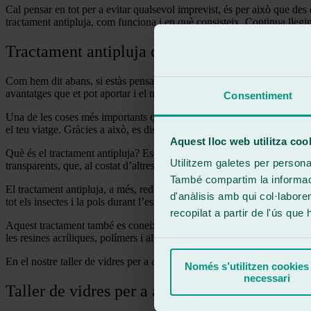
Cal pensar en tot per a evitar qualsevol imprevist, és per això que des 
tractament antipluja, com funciona i en què consisteix. Continua llegin
Tractament antipluja cotxe
Com hem dit abans, si estàs pensant anar-te de viatge per Setmana Sant
avantatges que et pot aportar i el molt que et pot ajudar durant aquest.
Consentiment
Una de les coses més importants que et pot donar el tractament antipluj
el teu viatge. Gràcies a això, es disminueix la possibilitat de sofrir acc
Aquest lloc web utilitza coo
Què és el tractament antipluja? Es tracta d’un líquid que es polvoritza 
Utilitzem galetes per personali
transparents, que, al costat d’altres elements, li aporten la característi
També compartim la informació
El tractament antipluja, a més, redueix la necessitat d’utilitzar l’eixug
d'anàlisis amb qui col·labore
tot els insectes i la pols durant l’estiu, per la qual cosa no només apor
recopilat a partir de l'ús que
Aquest tractament també es coneix com a tractament hidrofòbic i aquest 
les resines acríliques, polímers i altres substàncies anteriorment esmen
En el nostre taller de vidres per a automòbils, fer-te amb el teu tracta
Només s’utilitzen cookies
necessari
Taller de vidres per a automòbils Ralarsa