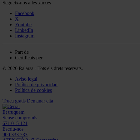
Segueix-nos a les xarxes
Facebook
X
Youtube
LinkedIn
Instagram
Part de
Certificats per
© 2026 Ralarsa - Tots els drets reservats.
Aviso legal
Política de privacidad
Política de cookies
Truca gratis
Demanar cita
Et truquem
Sense compromís
671 015 121
Escriu-nos
900 333 733