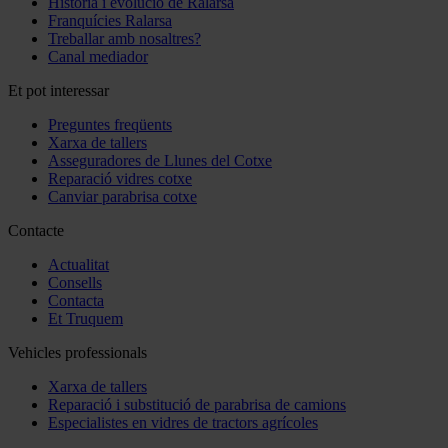
Història i evolució de Ralarsa
Franquícies Ralarsa
Treballar amb nosaltres?
Canal mediador
Et pot interessar
Preguntes freqüents
Xarxa de tallers
Asseguradores de Llunes del Cotxe
Reparació vidres cotxe
Canviar parabrisa cotxe
Contacte
Actualitat
Consells
Contacta
Et Truquem
Vehicles professionals
Xarxa de tallers
Reparació i substitució de parabrisa de camions
Especialistes en vidres de tractors agrícoles