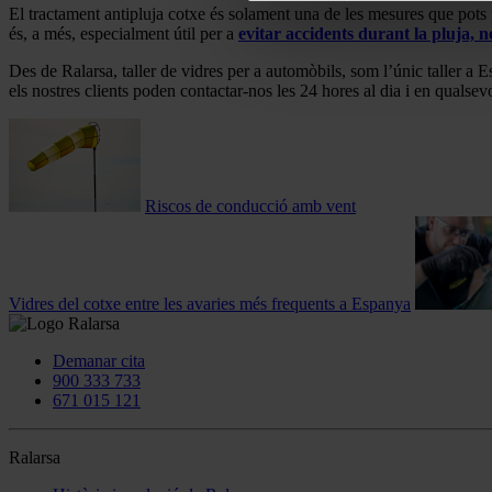
El tractament antipluja cotxe és solament una de les mesures que pots p
és, a més, especialment útil per a
evitar accidents durant la pluja, n
Des de Ralarsa, taller de vidres per a automòbils, som l’únic taller 
els nostres clients poden contactar-nos les 24 hores al dia i en qualse
Riscos de conducció amb vent
Vidres del cotxe entre les avaries més frequents a Espanya
Demanar cita
900 333 733
671 015 121
Ralarsa