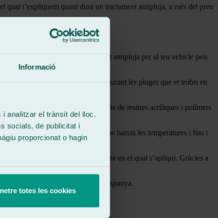
n el qual t’expliquem quant dura un tractament antipluja, a més del preu
 que és indispensable un tractament antipluja per al teu vehicle pels
Informació
experiència al volant, especialment durant les pluges que et trobis en
a substància està formada per una sèrie de resines acríliques i polímers
 analitzar el trànsit del lloc.
socials, de publicitat i
. A més, repel·leix el gebre en cas que baixin les temperatures i fins i
hàgiu proporcionat o hagin
a que cobreix tot el parabrisa o vidre en el qual s’apliqui. Gràcies a
pa lliscant.
a de més de 250 tallers repartits per Espanya.
etre totes les cookies