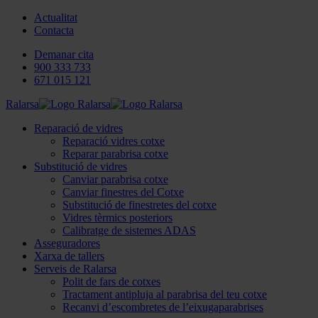
Actualitat
Contacta
Demanar cita
900 333 733
671 015 121
Ralarsa
Reparació de vidres
Reparació vidres cotxe
Reparar parabrisa cotxe
Substitució de vidres
Canviar parabrisa cotxe
Canviar finestres del Cotxe
Substitució de finestretes del cotxe
Vidres tèrmics posteriors
Calibratge de sistemes ADAS
Asseguradores
Xarxa de tallers
Serveis de Ralarsa
Polit de fars de cotxes
Tractament antipluja al parabrisa del teu cotxe
Recanvi d’escombretes de l’eixugaparabrises