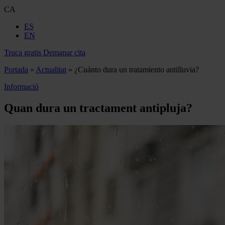
CA
ES
EN
Truca gratis
Demanar cita
Portada
»
Actualitat
»
¿Cuánto dura un tratamiento antilluvia?
Informació
Quan dura un tractament antipluja?