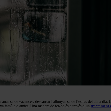
 anar-se de vacances, descansar i allunyar-se de l’estrès del dia a dia.
 teva família o amics. Una manera de fer-ho és a través d’un
tractament 