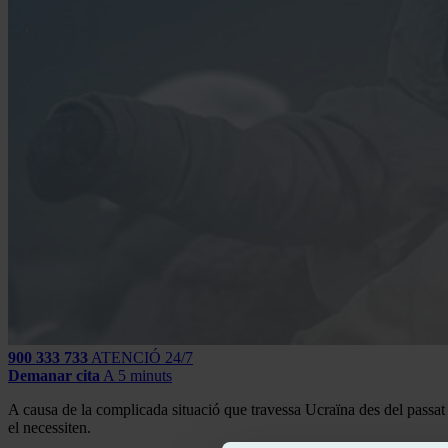
900 333 733
ATENCIÓ 24/7
Demanar cita
A 5 minuts
A causa de la complicada situació que travessa Ucraïna des del passat 2
el necessiten.