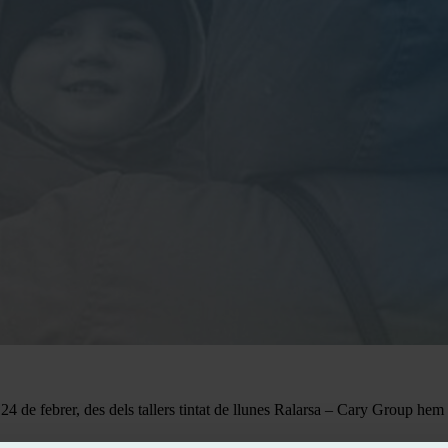
4 de febrer, des dels tallers tintat de llunes Ralarsa – Cary Group hem 