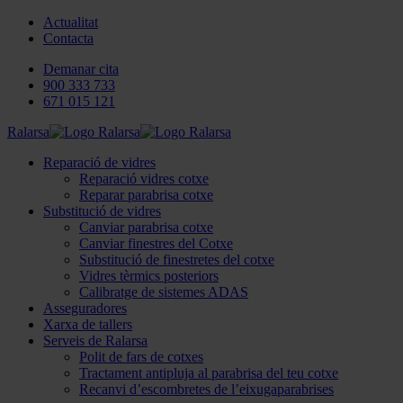
Actualitat
Contacta
Demanar cita
900 333 733
671 015 121
Ralarsa
Reparació de vidres
Reparació vidres cotxe
Reparar parabrisa cotxe
Substitució de vidres
Canviar parabrisa cotxe
Canviar finestres del Cotxe
Substitució de finestretes del cotxe
Vidres tèrmics posteriors
Calibratge de sistemes ADAS
Asseguradores
Xarxa de tallers
Serveis de Ralarsa
Polit de fars de cotxes
Tractament antipluja al parabrisa del teu cotxe
Recanvi d’escombretes de l’eixugaparabrises