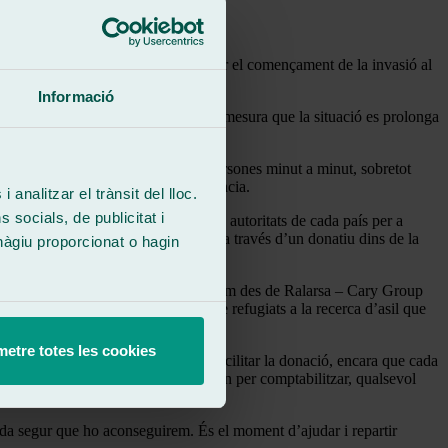
ament el dijous 24, que es va proclamar el començament de la invasió al
Informació
a fregar els 2 milions, encara que a mesura que la situació es prolonga
’un èxode que no fa més que sumar persones minut a minut, sobretot
lars, seguretat, protecció i assistència.
 analitzar el trànsit del lloc.
socials, de publicitat i
llant de manera coordinada amb les autoritats de cada país per a
 pal·liar l’impacte del conflicte és a través d’un donatiu dins de la
hàgiu proporcionat o hagin
t des del Comitè espanyol d’ACNUR com des de Ralarsa – Cary Group
ecent que pot suposar una migració de refugiats a la recerca d’asil que
etre totes les cookies
erses opcions de xifres fixes per a facilitar la donació, encara que cada
tot personals, i els que encara queden per comptabilitzar, qualsevol
da segur que ho aconseguirem. És el moment d’ajudar i repartir