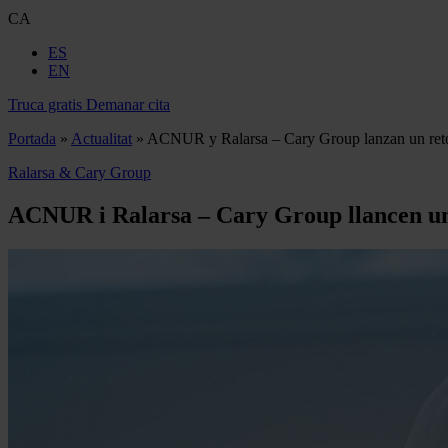
CA
ES
EN
Truca gratis
Demanar cita
Portada
»
Actualitat
»
ACNUR y Ralarsa – Cary Group lanzan un reto s
Ralarsa & Cary Group
ACNUR i Ralarsa – Cary Group llancen un r