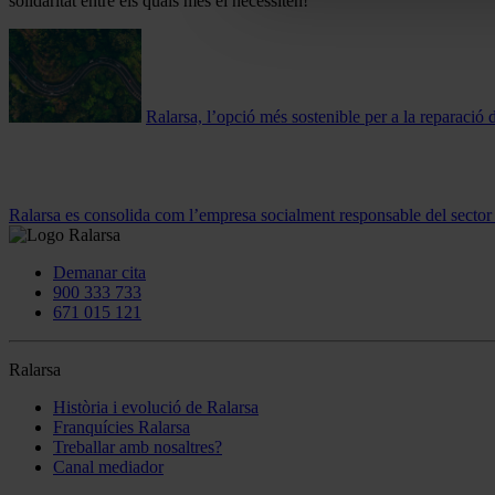
solidaritat entre els quals més el necessiten!
Ralarsa, l’opció més sostenible per a la reparació 
Ralarsa es consolida com l’empresa socialment responsable del sector
Demanar cita
900 333 733
671 015 121
Ralarsa
Història i evolució de Ralarsa
Franquícies Ralarsa
Treballar amb nosaltres?
Canal mediador