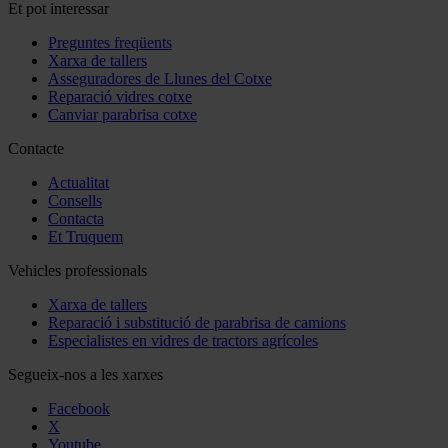
Et pot interessar
Preguntes freqüents
Xarxa de tallers
Asseguradores de Llunes del Cotxe
Reparació vidres cotxe
Canviar parabrisa cotxe
Contacte
Actualitat
Consells
Contacta
Et Truquem
Vehicles professionals
Xarxa de tallers
Reparació i substitució de parabrisa de camions
Especialistes en vidres de tractors agrícoles
Segueix-nos a les xarxes
Facebook
X
Youtube