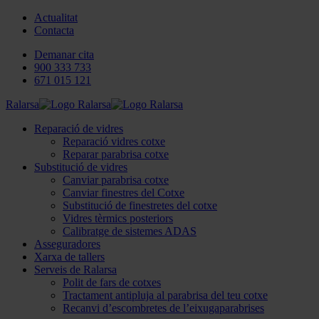
Actualitat
Contacta
Demanar cita
900 333 733
671 015 121
Ralarsa
Reparació de vidres
Reparació vidres cotxe
Reparar parabrisa cotxe
Substitució de vidres
Canviar parabrisa cotxe
Canviar finestres del Cotxe
Substitució de finestretes del cotxe
Vidres tèrmics posteriors
Calibratge de sistemes ADAS
Asseguradores
Xarxa de tallers
Serveis de Ralarsa
Polit de fars de cotxes
Tractament antipluja al parabrisa del teu cotxe
Recanvi d’escombretes de l’eixugaparabrises