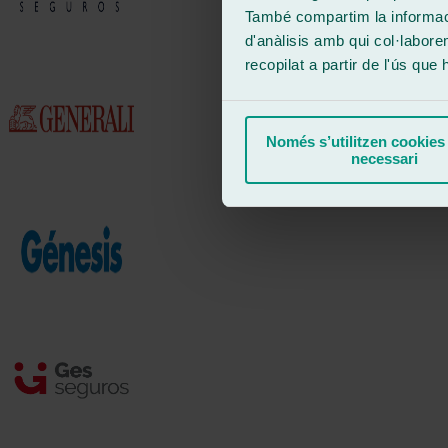
També compartim la informació
d'anàlisis amb qui col·labore
recopilat a partir de l'ús que
Només s’utilitzen cookies
necessari