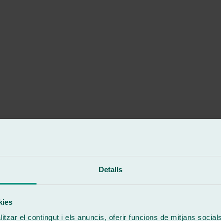
Detalls
kies
tzar el contingut i els anuncis, oferir funcions de mitjans socials i