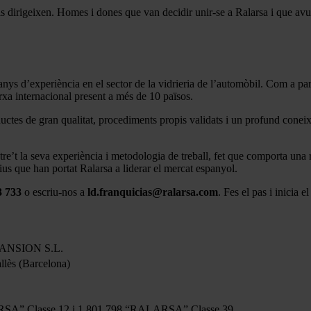
els dirigeixen. Homes i dones que van decidir unir-se a Ralarsa i que av
nys d’experiència en el sector de la vidrieria de l’automòbil. Com a pa
arxa internacional present a més de 10 països.
uctes de gran qualitat, procediments propis validats i un profund conei
’t la seva experiència i metodologia de treball, fet que comporta una red
ius que han portat Ralarsa a liderar el mercat espanyol.
3 733
o escriu-nos a
ld.franquicias@ralarsa.com
. Fes el pas i inicia 
NSION S.L.
llès (Barcelona)
SA” Classe 12 i 1.801.798 “RALARSA” Classe 39