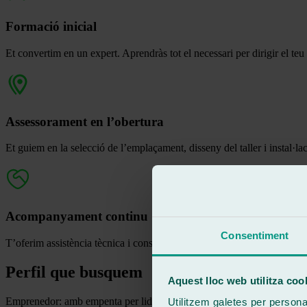
Formació inicial
Et convertim en un expert. Aprendràs tot el necessari per dirigir el teu
Assessorament en l’obertura
Et guiem en la selecció de l’emplaçament, disseny del taller i instal·la
Acompanyament continu
Consentiment
T’oferim assistència tècnica i consultoria per optimitzar el rendiment d
Perfil que busquem
Aquest lloc web utilitza coo
Emprenedor: amb empenta per liderar i aconseguir objectius.
Utilitzem galetes per personali