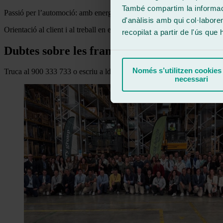
També compartim la informació
Passió per l’automoció: amb energia per créixer en un sector en auge.
d'anàlisis amb qui col·labore
Orientació al client i al treball en equip.
recopilat a partir de l'ús que
Dubtes sobre les franquícies Ralarsa?
Només s’utilitzen cookies
Truca al 900 333 733 o escriu a ld.franquicias@ralarsa.com .
necessari