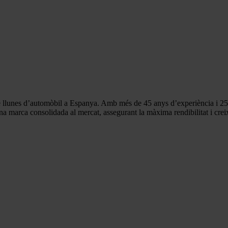
ó de llunes d’automòbil a Espanya. Amb més de
45
anys d’experiència i
2
na marca consolidada al mercat, assegurant la màxima rendibilitat i cre