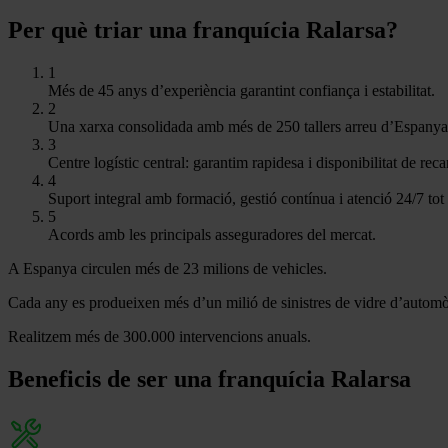
Per què triar una franquícia Ralarsa?
1
Més de 45 anys d’experiència garantint confiança i estabilitat.
2
Una xarxa consolidada amb més de 250 tallers arreu d’Espanya
3
Centre logístic central: garantim rapidesa i disponibilitat de rec
4
Suport integral amb formació, gestió contínua i atenció 24/7 tot 
5
Acords amb les principals asseguradores del mercat.
A Espanya circulen més de 23 milions de vehicles.
Cada any es produeixen més d’un milió de sinistres de vidre d’automò
Realitzem més de 300.000 intervencions anuals.
Beneficis de ser una franquícia Ralarsa