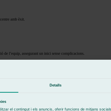
 centre amb èxit.
ció de l’equip, assegurant un inici sense complicacions.
Detalls
el teu negoci, juntament amb suport diari en la gestió.
kies
tzar el contingut i els anuncis, oferir funcions de mitjans socials i