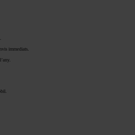
.
anvis immediats.
l’any.
bil.