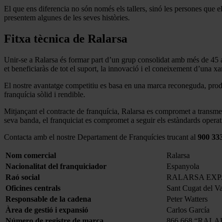
El que ens diferencia no són només els tallers, sinó les persones que 
presentem algunes de les seves històries.
Fitxa tècnica de Ralarsa
Unir-se a Ralarsa és formar part d’un grup consolidat amb més de 45 a
et beneficiaràs de tot el suport, la innovació i el coneixement d’una x
El nostre avantatge competitiu es basa en una marca reconeguda, prod
franquícia sòlid i rendible.
Mitjançant el contracte de franquícia, Ralarsa es compromet a transmetre
seva banda, el franquiciat es compromet a seguir els estàndards operat
Contacta amb el nostre Departament de Franquícies trucant al
900 33
Nom comercial
Ralarsa
Nacionalitat del franquiciador
Espanyola
Raó social
RALARSA EXPA
Oficines centrals
Sant Cugat del Va
Responsable de la cadena
Peter Watters
Àrea de gestió i expansió
Carlos García
Número de registre de marca
866.668 “RALAR