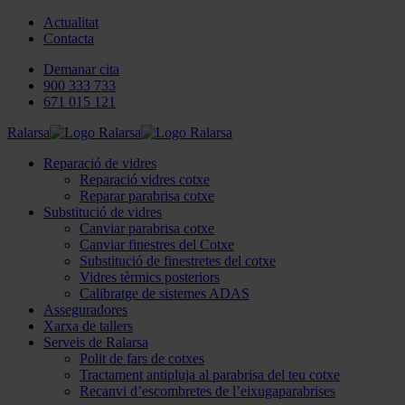
Actualitat
Contacta
Demanar cita
900 333 733
671 015 121
Ralarsa
Reparació de vidres
Reparació vidres cotxe
Reparar parabrisa cotxe
Substitució de vidres
Canviar parabrisa cotxe
Canviar finestres del Cotxe
Substitució de finestretes del cotxe
Vidres tèrmics posteriors
Calibratge de sistemes ADAS
Asseguradores
Xarxa de tallers
Serveis de Ralarsa
Polit de fars de cotxes
Tractament antipluja al parabrisa del teu cotxe
Recanvi d’escombretes de l’eixugaparabrises