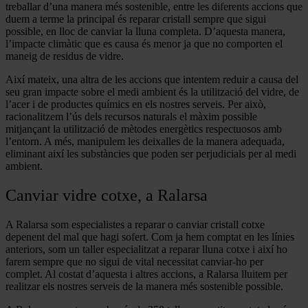
treballar d’una manera més sostenible, entre les diferents accions que
duem a terme la principal és reparar cristall sempre que sigui
possible, en lloc de canviar la lluna completa. D’aquesta manera,
l’impacte climàtic que es causa és menor ja que no comporten el
maneig de residus de vidre.
Així mateix, una altra de les accions que intentem reduir a causa del
seu gran impacte sobre el medi ambient és la utilització del vidre, de
l’acer i de productes químics en els nostres serveis. Per això,
racionalitzem l’ús dels recursos naturals el màxim possible
mitjançant la utilització de mètodes energètics respectuosos amb
l’entorn. A més, manipulem les deixalles de la manera adequada,
eliminant així les substàncies que poden ser perjudicials per al medi
ambient.
Canviar vidre cotxe, a Ralarsa
A Ralarsa som especialistes a reparar o canviar cristall cotxe
depenent del mal que hagi sofert. Com ja hem comptat en les línies
anteriors, som un taller especialitzat a reparar lluna cotxe i així ho
farem sempre que no sigui de vital necessitat canviar-ho per
complet. Al costat d’aquesta i altres accions, a Ralarsa lluitem per
realitzar els nostres serveis de la manera més sostenible possible.