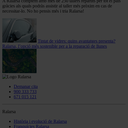
A Ralarsa comptem amb més de 250 tallers repartits per tot el país
gràcies als quals podràs assistir al taller més pròxim en cas de
necessitar-lo. No ho pensis més i tria Ralarsa!
Tintat de vidres: quins avantatges presenta?
Ralarsa, l’opció més sostenible per a la reparació de llunes
Demanar cita
900 333 733
671 015 121
Ralarsa
Història i evolució de Ralarsa
Franquícies Ralarsa