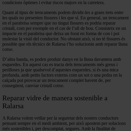
condicions òptimes i evitar riscos majors en la carretera.
Quant al tipus de trencaments podem dividir-les a grans trets entre
les quals no presenten fissures i les que sí. En general, un trencament
en el parabrisa sempre que no tingui fissures es podria reparar
cristall, com per exemple en el cas de l’ull de bou. Consisteix en un
impacte en el parabrisa que deixa un forat en forma de con i pot
molestar la visió del conductor. No obstant això, si no té fissures és
possible que els tècnics de Ralarsa t’ho solucionin amb reparar lluna
cotxe.
D’altra banda, es poden produir danys en la lluna davantera amb
esquerdes. En aquest cas es tracta dels trencaments més greus i
perilloses ja que qualsevol d’aquestes esquerdes, si és una mica
profunda, amb petits factors externs com un sot o una pedra en la
calçada pot provocar un trencament complet havent de, per
consegüent, canviar cristall cotxe.
Reparar vidre de manera sostenible a
Ralarsa
A Ralarsa volem vetllar per la seguretat dels nostres conductors
pensant sempre en el medi ambient, per això apostem per solucions
més sostenibles i, per descomptat, segures. Amb la finalitat de