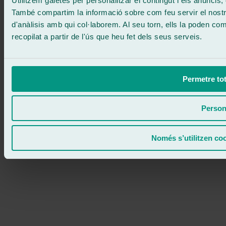
Utilitzem galetes per personalitzar el contingut i els anuncis, o
També compartim la informació sobre com feu servir el nostre 
d'anàlisis amb qui col·laborem. Al seu torn, ells la poden c
recopilat a partir de l'ús que heu fet dels seus serveis.
Permetre tot
Person
Només s’utilitzen co