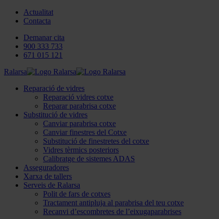
Actualitat
Contacta
Demanar cita
900 333 733
671 015 121
Ralarsa
Reparació de vidres
Reparació vidres cotxe
Reparar parabrisa cotxe
Substitució de vidres
Canviar parabrisa cotxe
Canviar finestres del Cotxe
Substitució de finestretes del cotxe
Vidres tèrmics posteriors
Calibratge de sistemes ADAS
Asseguradores
Xarxa de tallers
Serveis de Ralarsa
Polit de fars de cotxes
Tractament antipluja al parabrisa del teu cotxe
Recanvi d’escombretes de l’eixugaparabrises