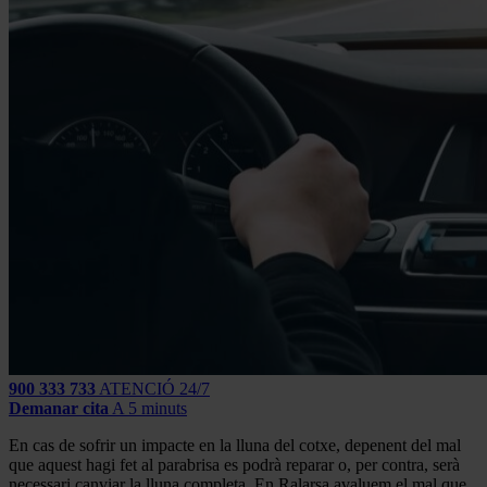
900 333 733
ATENCIÓ 24/7
Demanar cita
A 5 minuts
En cas de sofrir un impacte en la lluna del cotxe, depenent del mal
que aquest hagi fet al parabrisa es podrà reparar o, per contra, serà
necessari canviar la lluna completa. En Ralarsa avaluem el mal que