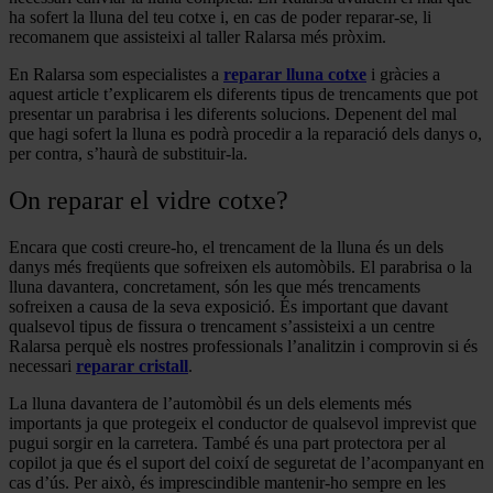
ha sofert la lluna del teu cotxe i, en cas de poder reparar-se, li
recomanem que assisteixi al taller Ralarsa més pròxim.
En Ralarsa som especialistes a
reparar lluna cotxe
i gràcies a
aquest article t’explicarem els diferents tipus de trencaments que pot
presentar un parabrisa i les diferents solucions. Depenent del mal
que hagi sofert la lluna es podrà procedir a la reparació dels danys o,
per contra, s’haurà de substituir-la.
On reparar el vidre cotxe?
Encara que costi creure-ho, el trencament de la lluna és un dels
danys més freqüents que sofreixen els automòbils. El parabrisa o la
lluna davantera, concretament, són les que més trencaments
sofreixen a causa de la seva exposició. És important que davant
qualsevol tipus de fissura o trencament s’assisteixi a un centre
Ralarsa perquè els nostres professionals l’analitzin i comprovin si és
necessari
reparar cristall
.
La lluna davantera de l’automòbil és un dels elements més
importants ja que protegeix el conductor de qualsevol imprevist que
pugui sorgir en la carretera. També és una part protectora per al
copilot ja que és el suport del coixí de seguretat de l’acompanyant en
cas d’ús. Per això, és imprescindible mantenir-ho sempre en les