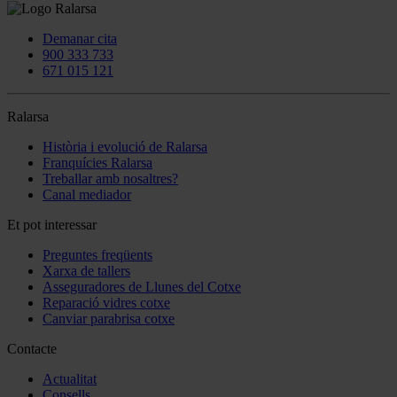
Demanar cita
900 333 733
671 015 121
Ralarsa
Història i evolució de Ralarsa
Franquícies Ralarsa
Treballar amb nosaltres?
Canal mediador
Et pot interessar
Preguntes freqüents
Xarxa de tallers
Asseguradores de Llunes del Cotxe
Reparació vidres cotxe
Canviar parabrisa cotxe
Contacte
Actualitat
Consells