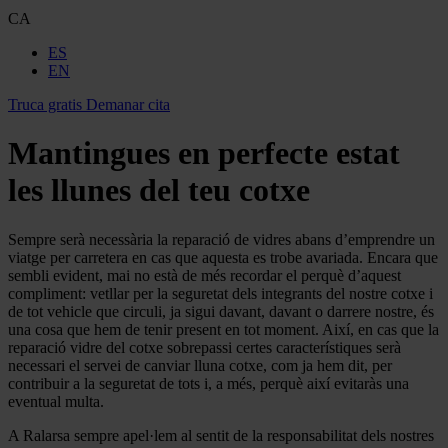
CA
ES
EN
Truca gratis
Demanar cita
Mantingues en perfecte estat
les llunes del teu cotxe
Sempre serà necessària la reparació de vidres abans d’emprendre un
viatge per carretera en cas que aquesta es trobe avariada. Encara que
sembli evident, mai no està de més recordar el perquè d’aquest
compliment: vetllar per la seguretat dels integrants del nostre cotxe i
de tot vehicle que circuli, ja sigui davant, davant o darrere nostre, és
una cosa que hem de tenir present en tot moment. Així, en cas que la
reparació vidre del cotxe sobrepassi certes característiques serà
necessari el servei de canviar lluna cotxe, com ja hem dit, per
contribuir a la seguretat de tots i, a més, perquè així evitaràs una
eventual multa.
A Ralarsa sempre apel·lem al sentit de la responsabilitat dels nostres