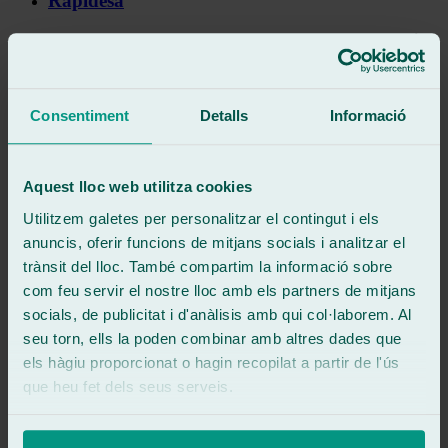
Rapidesa
Tant a domicili com al taller mateix, concretem la reparació o
substitució tan aviat com sigui possible. I això sense perdre la
qualitat!
Raons per les quals acudir als tallers de
Consentiment
Detalls
Informació
Ralarsa
Aquest lloc web utilitza cookies
Sempre amb Ralarsa!
Utilitzem galetes per personalitzar el contingut i els
Si planegeu un viatge per carretera, ja sigui per vacances o per temes
anuncis, oferir funcions de mitjans socials i analitzar el
pràctics, és aconsellable que reviseu l’estat del vostre cotxe per tal
d’evitar algun tipus de contratemps. Des del canvi de rodes fins a
trànsit del lloc. També compartim la informació sobre
l’estat dels líquids passant per la
reparació de vidre cotxe
, un bon
com feu servir el nostre lloc amb els partners de mitjans
estat general del teu cotxe alleujarà qualsevol preocupació que pugui
socials, de publicitat i d'anàlisis amb qui col·laborem. Al
sorgir a mig camí cap al teu destí. A més, des de Ralarsa comptem
amb tots els paràmetres per lliurar un servei integral. Pot ser un
seu torn, ells la poden combinar amb altres dades que
tractament antipluja per mimar el teu cotxe o recomanacions per
els hàgiu proporcionat o hagin recopilat a partir de l'ús
contribuir a tenir cura del medi ambient, des dels nostres tallers
que heu fet dels seus serveis.
estem al servei del que el client requereixi.
Consells i recomanacions per a un viatge