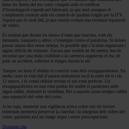
tintar les llunes del teu cotxe comptin amb el certificat
d’homologació expedit pel fabricant, ja que això assegura el
compliment correcte amb els controls de qualitat exigits per la ITV.
Aquest pas és molt útil, ja que estaràs evitant una eventual reparació
de vidres.
És normal que durant els mesos d’estiu que insectes, com els
mosquits, xanquers o altres, s’estampin contra el parabrisa. Si deixes
passar massa dies sense netejar, és possible que s’acabin enganxant i
siguin difícils de remoure. Encara que sembli un fet menor, has de
recordar que una mala visibilitat a la carretera augmenta el risc de
patir un accident, sobretot si viatges durant la nit.
Tampoc no hem d’oblidar el correcte estat dels eixugaparabrises. En
molts casos la vida útil d’aquest instrument oscil·la entre els 6 i els
12 mesos, i és comú oblidar revisar el seu estat perfecte. Un
eixugaparabrises en mal estat podria fer malbé el parabrises amb
algun ratllat, obstruint la visibilitat. Per a aquests casos sempre caldrà
una reparació del vidre del cotxe.
Ja ho saps, mantenir una vigilància activa sobre tots els factors
esmentats permetrà preservar la claredat i la integritat dels vidres del
cotxe, garantint així un viatge segur i sense preocupacions.
Demanar cita