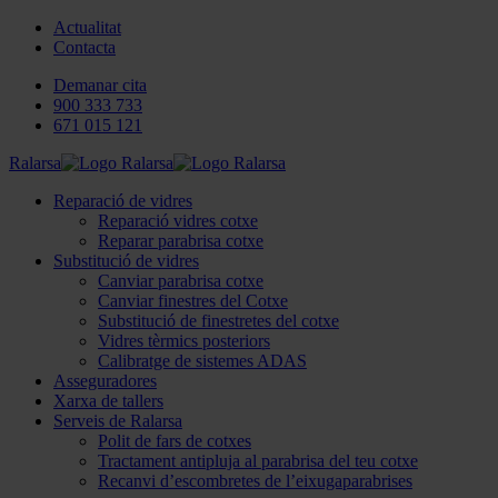
Actualitat
Contacta
Demanar cita
900 333 733
671 015 121
Ralarsa
Reparació de vidres
Reparació vidres cotxe
Reparar parabrisa cotxe
Substitució de vidres
Canviar parabrisa cotxe
Canviar finestres del Cotxe
Substitució de finestretes del cotxe
Vidres tèrmics posteriors
Calibratge de sistemes ADAS
Asseguradores
Xarxa de tallers
Serveis de Ralarsa
Polit de fars de cotxes
Tractament antipluja al parabrisa del teu cotxe
Recanvi d’escombretes de l’eixugaparabrises