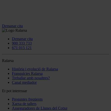
Demanar cita
Demanar cita
900 333 733
671 015 121
Ralarsa
Història i evolució de Ralarsa
Franquícies Ralarsa
Treballar amb nosaltres?
Canal mediador
Et pot interessar
Preguntes freqüents
Xarxa de tallers
Asseguradores de Llunes del Cotxe