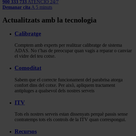
900 333 733
ATENCIÓ 24/7
Demanar cita
A 5 minuts
Actualitzats amb la tecnologia
Calibratge
Comptem amb experts per realitzar calibratge de sistema
ADAS. No t’has de preocupar quan vagis a reparar o canviar
el vidre del teu cotxe.
Comoditat
Sabem que el correcte funcionament del parabrisa atorga
confort dins del cotxe. Per això, apliquem tractament
antipluges a qualsevol dels nostres serveis
ITV
Tots els nostres serveis estan dissenyats perquè passis sense
contratemps tots els controls de la ITV quan correspongui.
Recursos