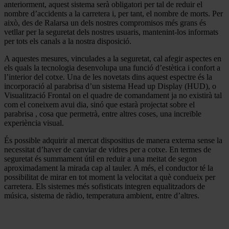
anteriorment, aquest sistema serà obligatori per tal de reduir el
nombre d’accidents a la carretera i, per tant, el nombre de morts. Per
això, des de Ralarsa un dels nostres compromisos més grans és
vetllar per la seguretat dels nostres usuaris, mantenint-los informats
per tots els canals a la nostra disposició.
A aquestes mesures, vinculades a la seguretat, cal afegir aspectes en
els quals la tecnologia desenvolupa una funció d’estètica i confort a
l’interior del cotxe. Una de les novetats dins aquest espectre és la
incorporació al parabrisa d’un sistema Head up Display (HUD), o
Visualització Frontal on el quadre de comandament ja no existirà tal
com el coneixem avui dia, sinó que estarà projectat sobre el
parabrisa , cosa que permetrà, entre altres coses, una increïble
experiència visual.
És possible adquirir al mercat dispositius de manera externa sense la
necessitat d’haver de canviar de vidres per a cotxe. En termes de
seguretat és summament útil en reduir a una meitat de segon
aproximadament la mirada cap al tauler. A més, el conductor té la
possibilitat de mirar en tot moment la velocitat a què condueix per
carretera. Els sistemes més sofisticats integren equalitzadors de
música, sistema de ràdio, temperatura ambient, entre d’altres.