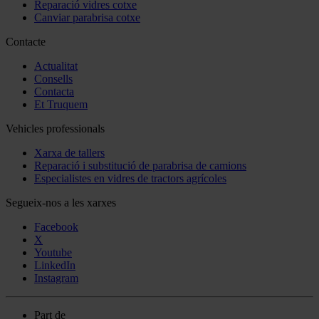
Reparació vidres cotxe
Canviar parabrisa cotxe
Contacte
Actualitat
Consells
Contacta
Et Truquem
Vehicles professionals
Xarxa de tallers
Reparació i substitució de parabrisa de camions
Especialistes en vidres de tractors agrícoles
Segueix-nos a les xarxes
Facebook
X
Youtube
LinkedIn
Instagram
Part de