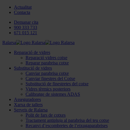
Actualitat
Contacta
Demanar cita
900 333 733
671 015 121
Ralarsa
Reparació de vidres
Reparació vidres cotxe
Reparar parabrisa cotxe
Substitució de vidres
Canviar parabrisa cotxe
Canviar finestres del Cotxe
Substitució de finestretes del cotxe
Vidres tèrmics posteriors
Calibratge de sistemes ADAS
Asseguradores
Xarxa de tallers
Serveis de Ralarsa
Polit de fars de cotxes
Tractament antipluja al parabrisa del teu cotxe
Recanvi d’escombretes de l’eixugaparabrises