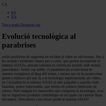
CA
ES
EN
Truca gratis
Demanar cita
Evolució tecnològica al
parabrises
seriós problema de seguretat en esclatar el vidre en mil trossos, fins a
les actuals i modernes llunes per a cotxe, que porten incorporats el
sistema ADASs, present sobretot en sofisticats models amb sostres
panoràmics. Sense cap dubte, el parabrises ha evolucionat de
manera vertiginosa al llarg del temps, i encara que hi ha projeccions
quant a millores pel que fa a la tecnologia implementada als vidres,
en l’actualitat és el sistema ADAS el més palpable a aquella visió
futurista, potser impensable, que tenien els primers fabricants de
cotxes. Però malgrat les meravelles que comporta la tecnologia, avui
dia se segueixen produint contratemps en els quals cal canviar lluna
davantera. Descobreix com treure profit al sistema ADAS!