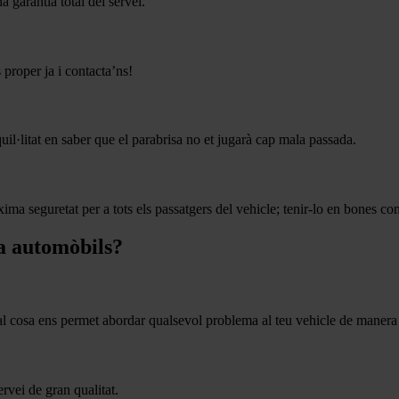
 garantia total del servei.
proper ja i contacta’ns!
quil·litat en saber que el parabrisa no et jugarà cap mala passada.
ima seguretat per a tots els passatgers del vehicle; tenir-lo en bones con
 a automòbils?
 cosa ens permet abordar qualsevol problema al teu vehicle de manera r
rvei de gran qualitat.