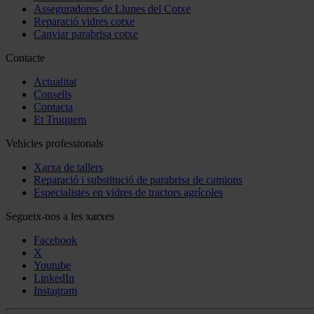
Asseguradores de Llunes del Cotxe
Reparació vidres cotxe
Canviar parabrisa cotxe
Contacte
Actualitat
Consells
Contacta
Et Truquem
Vehicles professionals
Xarxa de tallers
Reparació i substitució de parabrisa de camions
Especialistes en vidres de tractors agrícoles
Segueix-nos a les xarxes
Facebook
X
Youtube
LinkedIn
Instagram