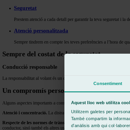
Seguretat
Prestem atenció a cada detall per garantir la teva seguretat i la d
Atenció personalitzada
Sempre tindrem en compte les teves preferències a l’hora de qu
Sempre del costat de la seguretat
Conducció responsable
La responsabilitat al volant és un compromís que cada conductor ha d’as
Consentiment
Un compromís personal i col·lectiu
Aquest lloc web utilitza coo
Alguns aspectes importants a considerar inclouen:
Utilitzem galetes per personali
Atenció i concentració.
La distracció al volant augmenta significativam
També compartim la informació
Respecte de les normes de trànsit.
Cumplir les normes de trànsit, res
d'anàlisis amb qui col·labore
conductor, sinó també els altres usuaris de la carretera.