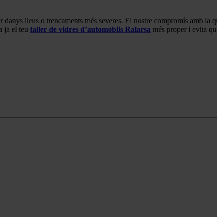
er danys lleus o trencaments més severes. El nostre compromís amb la qual
 ja el teu
taller de vidres d’automòbils Ralarsa
més proper i evita q