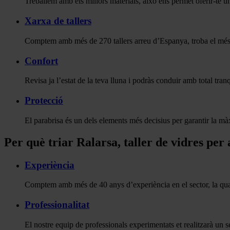
Treballem amb els millors materials, això ens permet oferir-te una
Xarxa de tallers
Comptem amb més de 270 tallers arreu d’Espanya, troba el més 
Confort
Revisa ja l’estat de la teva lluna i podràs conduir amb total tran
Protecció
El parabrisa és un dels elements més decisius per garantir la màx
Per què triar Ralarsa, taller de vidres per
Experiència
Comptem amb més de 40 anys d’experiència en el sector, la qual
Professionalitat
El nostre equip de professionals experimentats et realitzarà un se