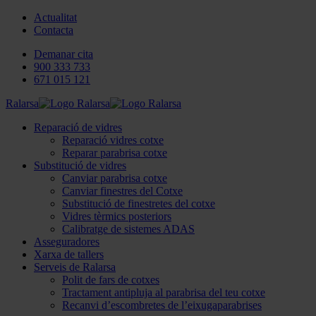
Actualitat
Contacta
Demanar cita
900 333 733
671 015 121
Ralarsa
Reparació de vidres
Reparació vidres cotxe
Reparar parabrisa cotxe
Substitució de vidres
Canviar parabrisa cotxe
Canviar finestres del Cotxe
Substitució de finestretes del cotxe
Vidres tèrmics posteriors
Calibratge de sistemes ADAS
Asseguradores
Xarxa de tallers
Serveis de Ralarsa
Polit de fars de cotxes
Tractament antipluja al parabrisa del teu cotxe
Recanvi d’escombretes de l’eixugaparabrises