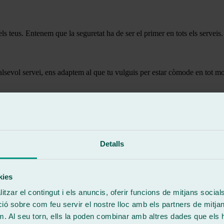
els teus. Entenem que la seguretat ha de ser el primer en tots els serveis.
alsevol servei, ens adaptem al que tu vulguis per estar còmode en tot m
sumir per garantir la seva seguretat i la de la comunitat viària.
Detalls
kies
tzar el contingut i els anuncis, oferir funcions de mitjans socials i
ent el risc d’accidents. Mantenir l’atenció a la carretera és essencial.
 sobre com feu servir el nostre lloc amb els partners de mitjans 
pectar les senyals i seguir les regles de conducció contribueix a la segu
m. Al seu torn, ells la poden combinar amb altres dades que els 