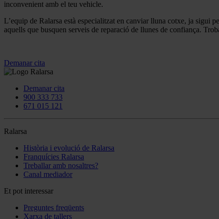
inconvenient amb el teu vehicle.
L’equip de Ralarsa està especialitzat en canviar lluna cotxe, ja sigui p
aquells que busquen serveis de reparació de llunes de confiança. Troba
Demanar cita
Demanar cita
900 333 733
671 015 121
Ralarsa
Història i evolució de Ralarsa
Franquícies Ralarsa
Treballar amb nosaltres?
Canal mediador
Et pot interessar
Preguntes freqüents
Xarxa de tallers