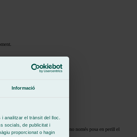
oment.
Informació
 analitzar el trànsit del lloc.
socials, de publicitat i
retat viària. Ignorar aquestes normes no només posa en perill el
hàgiu proporcionat o hagin