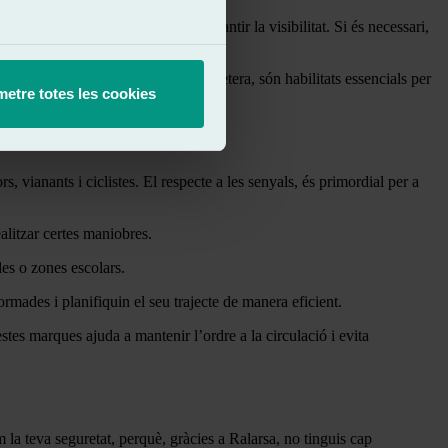
cialment en el parabrisa per garantir la visibilitat. Si és necessari,
a les condicions canviant de la carretera, són habilitats essencials per
etre totes les cookies
s, vianants i ciclistes. El respecte a les senyals, és primordial per a
alitzar certes maniobres.
es o zones escolars.
rmades i planifiquin el seu trajecte de manera eficient.
stes marques ajuda a mantenir l’ordre a la circulació i evita
 la teva seguretat, perquè, gràcies a Ralarsa, no tinguis cap