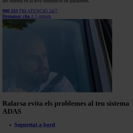
del sistema en la teva substitució de parabrises.
900 333 733
ATENCIÓ 24/7
Demanar cita
A 5 minuts
Ralarsa evita els problemes al teu sistema
ADAS
Seguretat a bord