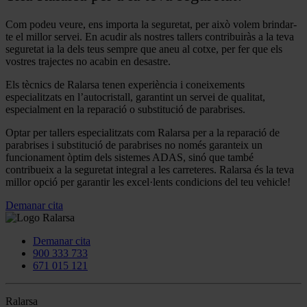
Com podeu veure, ens importa la seguretat, per això volem brindar-
te el millor servei. En acudir als nostres tallers contribuiràs a la teva
seguretat ia la dels teus sempre que aneu al cotxe, per fer que els
vostres trajectes no acabin en desastre.
Els tècnics de Ralarsa tenen experiència i coneixements
especialitzats en l’autocristall, garantint un servei de qualitat,
especialment en la reparació o substitució de parabrises.
Optar per tallers especialitzats com Ralarsa per a la reparació de
parabrises i substitució de parabrises no només garanteix un
funcionament òptim dels sistemes ADAS, sinó que també
contribueix a la seguretat integral a les carreteres. Ralarsa és la teva
millor opció per garantir les excel·lents condicions del teu vehicle!
Demanar cita
Demanar cita
900 333 733
671 015 121
Ralarsa