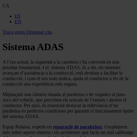
CA
ES
EN
Truca gratis
Demanar cita
Sistema ADAS
A l’era actual, la seguretat a la carretera s’ha convertit en una
prioritat fonamental. I el sistema ADAS, és a dir, els sistemes
avançats d’assistència a la conducció, està destinat a facilitar la
conducció, i com el seu nom indica, ajuda el conductor a fer de la
conducció una experiència més segura.
Mitjançant una càmera situada al parabrisa o de vegades al para-
xocs del vehicle, que perceben els senyals de l’entorn i alerten el
conductor. Per això, és essencial destacar la rellevància d’un
parabrisa en perfectes condicions per garantir el funcionament òptim
del sistema ADAS.
Equip Ralarsa, experts en
reparació de parabrises
, t’expliquem
més sobre aquest sistema i els problemes que facin un mal calibratge