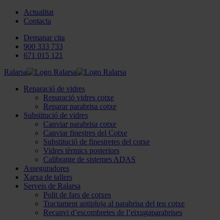
Actualitat
Contacta
Demanar cita
900 333 733
671 015 121
Ralarsa
Reparació de vidres
Reparació vidres cotxe
Reparar parabrisa cotxe
Substitució de vidres
Canviar parabrisa cotxe
Canviar finestres del Cotxe
Substitució de finestretes del cotxe
Vidres tèrmics posteriors
Calibratge de sistemes ADAS
Asseguradores
Xarxa de tallers
Serveis de Ralarsa
Polit de fars de cotxes
Tractament antipluja al parabrisa del teu cotxe
Recanvi d’escombretes de l’eixugaparabrises