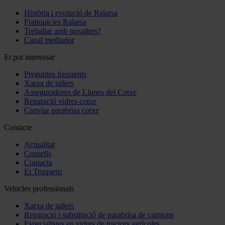
Història i evolució de Ralarsa
Franquícies Ralarsa
Treballar amb nosaltres?
Canal mediador
Et pot interessar
Preguntes freqüents
Xarxa de tallers
Asseguradores de Llunes del Cotxe
Reparació vidres cotxe
Canviar parabrisa cotxe
Contacte
Actualitat
Consells
Contacta
Et Truquem
Vehicles professionals
Xarxa de tallers
Reparació i substitució de parabrisa de camions
Especialistes en vidres de tractors agrícoles