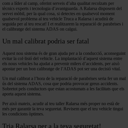
com a líder al camp, oferint serveis d’alta qualitat recolzats per
tècnics experts i tecnologia d’avantguarda. A Ralarsa disposem del
servei mòbil, per la qual cosa, si detectes en qualsevol moment
qualsevol problema al teu vehicle Truca a Ralarsa i acudirà de
seguida per al teu rescat! I et realitzarem la reparació de parabrises i
el calibratge del sistema ADAS on calgui.
Un mal calibrat podria ser fatal
Aquest nou sistema és de gran ajuda per a la conducció, aconseguint
evitar la col·lisió del vehicle. La implantació d’aquest sistema entre
els nous vehicles ha ajudat a prevenir milers d’accidents, per això
apostar per un bon calibratge de l’ADAS pot ser una decisió vital.
Un mal calibrat a l’hora de la reparació de parabrises seria fer un mal
ús del sistema ADAS, cosa que podria provocar greus accidents.
Sobretot pels conductors que estan acostumats a les facilitats que els
aporta aquest sistema.
Per això mateix, acudir al teu taller Ralarsa més proper no està de
més per garantir la teva seguretat. Revisem que el teu vehicle tingui
les condicions òptimes.
Tria Ralarsa per a la teva seguretat!