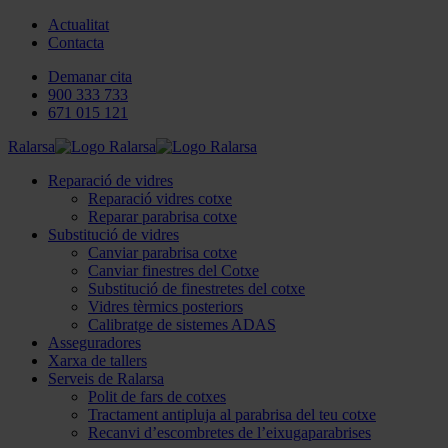
Actualitat
Contacta
Demanar cita
900 333 733
671 015 121
Ralarsa
Reparació de vidres
Reparació vidres cotxe
Reparar parabrisa cotxe
Substitució de vidres
Canviar parabrisa cotxe
Canviar finestres del Cotxe
Substitució de finestretes del cotxe
Vidres tèrmics posteriors
Calibratge de sistemes ADAS
Asseguradores
Xarxa de tallers
Serveis de Ralarsa
Polit de fars de cotxes
Tractament antipluja al parabrisa del teu cotxe
Recanvi d’escombretes de l’eixugaparabrises