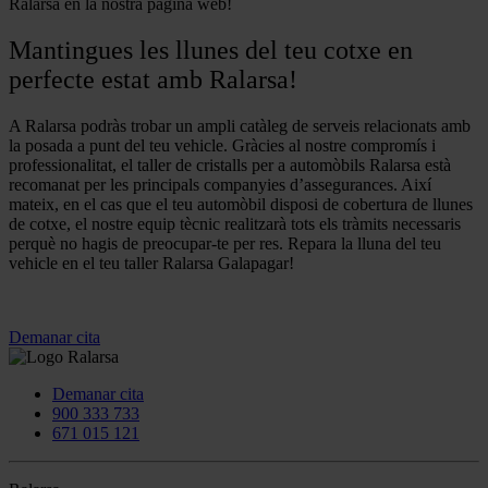
Ralarsa en la nostra pàgina web!
Mantingues les llunes del teu cotxe en
perfecte estat amb Ralarsa!
A Ralarsa podràs trobar un ampli catàleg de serveis relacionats amb
la posada a punt del teu vehicle. Gràcies al nostre compromís i
professionalitat, el taller de cristalls per a automòbils Ralarsa està
recomanat per les principals companyies d’assegurances. Així
mateix, en el cas que el teu automòbil disposi de cobertura de llunes
de cotxe, el nostre equip tècnic realitzarà tots els tràmits necessaris
perquè no hagis de preocupar-te per res. Repara la lluna del teu
vehicle en el teu taller Ralarsa Galapagar!
Demanar cita
Demanar cita
900 333 733
671 015 121