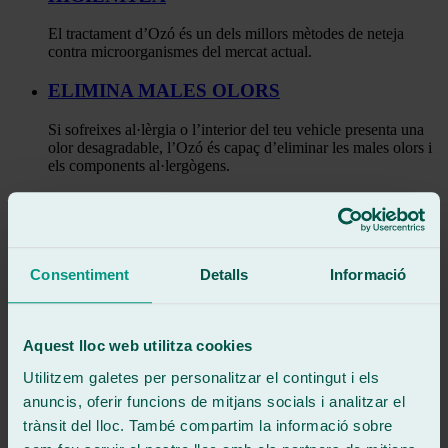
El tractament d’Ozó és un dels millors mètodes de neteja
contra microorganismes del mercat actual.
ELIMINA MALES OLORS
Si sofreixes al·lèrgia o l’interior del teu vehicle presenta una
olor desagradable, l’Ozó és capaç d’eliminar les males olors i
els components al·lergògens.
PURIFICA
En aplicar Ozó no sols es neteja l’interior del teu vehicle, sinó
que també s’aconsegueix renovar i purificar l’aire.
Consentiment
Detalls
Informació
RESPECTA EL MEDI AMBIENT
El tractament d’Ozó aconsegueix netejar tota la superfície del
Aquest lloc web utilitza cookies
vehicle sense contaminar ni deixar residus perjudicials per al
medi ambient.
Utilitzem galetes per personalitzar el contingut i els
anuncis, oferir funcions de mitjans socials i analitzar el
Canviar parabrisa del cotxe
trànsit del lloc. També compartim la informació sobre