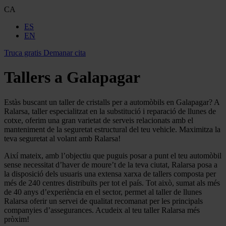
CA
ES
EN
Truca gratis
Demanar cita
Tallers a Galapagar
Estàs buscant un taller de cristalls per a automòbils en Galapagar? A
Ralarsa, taller especialitzat en la substitució i reparació de llunes de
cotxe, oferim una gran varietat de serveis relacionats amb el
manteniment de la seguretat estructural del teu vehicle. Maximitza la
teva seguretat al volant amb Ralarsa!
Així mateix, amb l’objectiu que puguis posar a punt el teu automòbil
sense necessitat d’haver de moure’t de la teva ciutat, Ralarsa posa a
la disposició dels usuaris una extensa xarxa de tallers composta per
més de 240 centres distribuïts per tot el país. Tot això, sumat als més
de 40 anys d’experiència en el sector, permet al taller de llunes
Ralarsa oferir un servei de qualitat recomanat per les principals
companyies d’assegurances. Acudeix al teu taller Ralarsa més
pròxim!