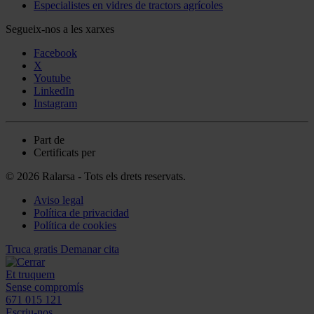
Especialistes en vidres de tractors agrícoles
Segueix-nos a les xarxes
Facebook
X
Youtube
LinkedIn
Instagram
Part de
Certificats per
© 2026 Ralarsa - Tots els drets reservats.
Aviso legal
Política de privacidad
Política de cookies
Truca gratis
Demanar cita
Et truquem
Sense compromís
671 015 121
Escriu-nos