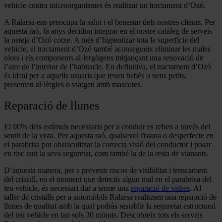
vehicle contra microorganismes és realitzar un tractament d’Ozó.
A Ralarsa ens preocupa la salut i el benestar dels nostres clients. Per
aquesta raó, fa anys decidim integrar en el nostre catàleg de serveis
la neteja d’Ozó cotxe. A més d’higienitzar tota la superfície del
vehicle, el tractament d’Ozó també aconsegueix eliminar les males
olors i els components al·lergògens mitjançant una renovació de
l’aire de l’interior de l’habitacle. En definitiva, el tractament d’Ozó
és ideal per a aquells usuaris que tenen bebès o nens petits,
presenten al·lèrgies o viatgen amb mascotes.
Reparació de llunes
El 90% dels estímuls necessaris per a conduir es reben a través del
sentit de la vista. Per aquesta raó, qualsevol fissura o desperfecte en
el parabrisa pot obstaculitzar la correcta visió del conductor i posar
en risc tant la seva seguretat, com també la de la resta de vianants.
D’aquesta manera, per a prevenir riscos de visibilitat i trencament
del cristall, en el moment que detectis algun mal en el parabrisa del
teu vehicle, és necessari dur a terme una
reparació de vidres
. Al
taller de cristalls per a automòbils Ralarsa realitzem una reparació de
llunes de qualitat amb la qual podràs restablir la seguretat estructural
del teu vehicle en tan sols 30 minuts. Descobreix tots els serveis