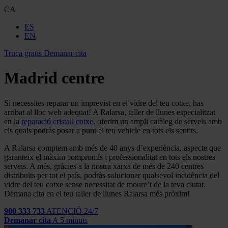
CA
ES
EN
Truca gratis
Demanar cita
Madrid centre
Si necessites reparar un imprevist en el vidre del teu cotxe, has
arribat al lloc web adequat! A Ralarsa, taller de llunes especialitzat
en la
reparació cristall cotxe
, oferim un ampli catàleg de serveis amb
els quals podràs posar a punt el teu vehicle en tots els sentits.
A Ralarsa comptem amb més de 40 anys d’experiència, aspecte que
garanteix el màxim compromís i professionalitat en tots els nostres
serveis. A més, gràcies a la nostra xarxa de més de 240 centres
distribuïts per tot el país, podràs solucionar qualsevol incidència del
vidre del teu cotxe sense necessitat de moure’t de la teva ciutat.
Demana cita en el teu taller de llunes Ralarsa més pròxim!
900 333 733
ATENCIÓ 24/7
Demanar cita
A 5 minuts