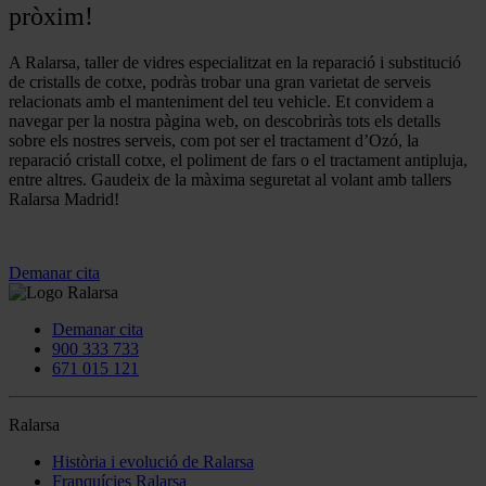
pròxim!
A Ralarsa, taller de vidres especialitzat en la reparació i substitució
de cristalls de cotxe, podràs trobar una gran varietat de serveis
relacionats amb el manteniment del teu vehicle. Et convidem a
navegar per la nostra pàgina web, on descobriràs tots els detalls
sobre els nostres serveis, com pot ser el tractament d’Ozó, la
reparació cristall cotxe, el poliment de fars o el tractament antipluja,
entre altres. Gaudeix de la màxima seguretat al volant amb tallers
Ralarsa Madrid!
Demanar cita
Demanar cita
900 333 733
671 015 121
Ralarsa
Història i evolució de Ralarsa
Franquícies Ralarsa