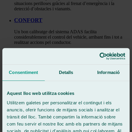
situacions perilloses gràcies al frenat d’emergència i la
detecció d’obstacles i vianants.
CONFORT
Un bon calibratge del sistema ADAS facilita
considerablement el control del vehicle, arribant fins i tot a
realitzar accions pel conductor.
ASSEGURADORES
Un dels factors més importants en la taxació d’un vehicle és
assegurar-se que el ADAS realitza la seva funció de manera
Consentiment
Detalls
Informació
precisa.
MINIMITZAR RISCOS
Aquest lloc web utilitza cookies
Un mal calibratge del ADAS pot provocar errors en la lectura
Utilitzem galetes per personalitzar el contingut i els
dels senyals de l’entorn, aspecte que augmenta el risc
d’accident.
anuncis, oferir funcions de mitjans socials i analitzar el
trànsit del lloc. També compartim la informació sobre
Reparació i substitució de vidres de cotxe
com feu servir el nostre lloc amb els partners de mitjans
socials, de publicitat i d'anàlisis amb qui col·laborem. Al