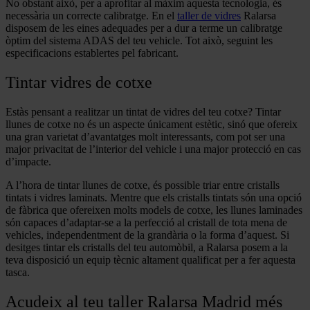
No obstant això, per a aprofitar al màxim aquesta tecnologia, és
necessària un correcte calibratge. En el
taller de vidres
Ralarsa
disposem de les eines adequades per a dur a terme un calibratge
òptim del sistema ADAS del teu vehicle. Tot això, seguint les
especificacions establertes pel fabricant.
Tintar vidres de cotxe
Estàs pensant a realitzar un tintat de vidres del teu cotxe? Tintar
llunes de cotxe no és un aspecte únicament estètic, sinó que ofereix
una gran varietat d’avantatges molt interessants, com pot ser una
major privacitat de l’interior del vehicle i una major protecció en cas
d’impacte.
A l’hora de tintar llunes de cotxe, és possible triar entre cristalls
tintats i vidres laminats. Mentre que els cristalls tintats són una opció
de fàbrica que ofereixen molts models de cotxe, les llunes laminades
són capaces d’adaptar-se a la perfecció al cristall de tota mena de
vehicles, independentment de la grandària o la forma d’aquest. Si
desitges tintar els cristalls del teu automòbil, a Ralarsa posem a la
teva disposició un equip tècnic altament qualificat per a fer aquesta
tasca.
Acudeix al teu taller Ralarsa Madrid més