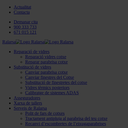
Actualitat
Contacta
Demanar cita
900 333 733
671 015 121
Ralarsa
Reparació de vidres
Reparació vidres cotxe
Reparar parabrisa cotxe
Substitució de vidres
Canviar parabrisa cotxe
Canviar finestres del Cotxe
Substitució de finestretes del cotxe
Vidres tèrmics posteriors
Calibratge de sistemes ADAS
Asseguradores
Xarxa de tallers
Serveis de Ralarsa
Polit de fars de cotxes
Tractament antipluja al parabrisa del teu cotxe
Recanvi d’escombretes de l’eixugaparabrises