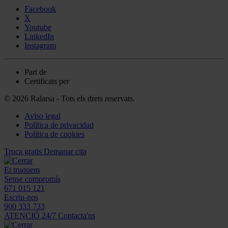
Facebook
X
Youtube
LinkedIn
Instagram
Part de
Certificats per
© 2026 Ralarsa - Tots els drets reservats.
Aviso legal
Política de privacidad
Política de cookies
Truca gratis
Demanar cita
Et truquem
Sense compromís
671 015 121
Escriu-nos
900 333 733
ATENCIÓ 24/7
Contacta'ns