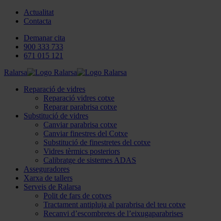
Actualitat
Contacta
Demanar cita
900 333 733
671 015 121
Ralarsa
Reparació de vidres
Reparació vidres cotxe
Reparar parabrisa cotxe
Substitució de vidres
Canviar parabrisa cotxe
Canviar finestres del Cotxe
Substitució de finestretes del cotxe
Vidres tèrmics posteriors
Calibratge de sistemes ADAS
Asseguradores
Xarxa de tallers
Serveis de Ralarsa
Polit de fars de cotxes
Tractament antipluja al parabrisa del teu cotxe
Recanvi d’escombretes de l’eixugaparabrises