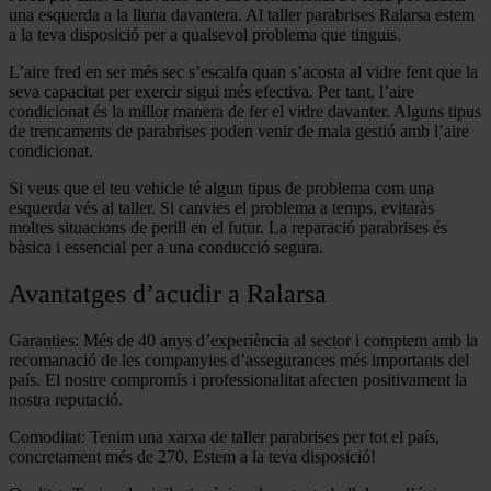
una esquerda a la lluna davantera. Al taller parabrises Ralarsa estem
a la teva disposició per a qualsevol problema que tinguis.
L’aire fred en ser més sec s’escalfa quan s’acosta al vidre fent que la
seva capacitat per exercir sigui més efectiva. Per tant, l’aire
condicionat és la millor manera de fer el vidre davanter. Alguns tipus
de trencaments de parabrises poden venir de mala gestió amb l’aire
condicionat.
Si veus que el teu vehicle té algun tipus de problema com una
esquerda vés al taller. Si canvies el problema a temps, evitaràs
moltes situacions de perill en el futur. La reparació parabrises és
bàsica i essencial per a una conducció segura.
Avantatges d’acudir a Ralarsa
Garanties: Més de 40 anys d’experiència al sector i comptem amb la
recomanació de les companyies d’assegurances més importants del
país. El nostre compromís i professionalitat afecten positivament la
nostra reputació.
Comoditat: Tenim una xarxa de taller parabrises per tot el país,
concretament més de 270. Estem a la teva disposició!