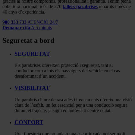
gràcies al nostre compromís, professionalitat i garantia. Tenim plena
cobertura nacional, més de 270
tallers parabrises
repartits i més de
40 anys d’experiència.
900 333 733
ATENCIÓ 24/7
Demanar cita
A 5 minuts
Seguretat a bord
SEGURETAT
Els parabrises ofereixen protecció i seguretat, tant al
conductor com a tots els passatgers del vehicle en el cas
desafortunat d’un accident.
VISIBILITAT
Un parabrisa lliure de rascades i trencaments ofereix una visió
clara de l’asfalt, un fet essencial per a una conducció segura
durant el trajecte, ja sigui en autovia o centre ciutat.
CONFORT
Una finestreta que no puja o una esgarrinxada pot ser molt