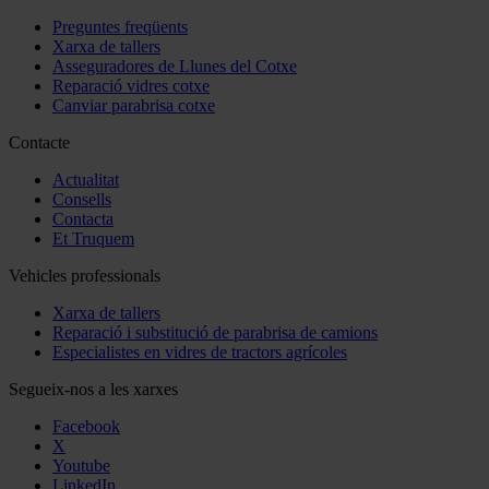
Preguntes freqüents
Xarxa de tallers
Asseguradores de Llunes del Cotxe
Reparació vidres cotxe
Canviar parabrisa cotxe
Contacte
Actualitat
Consells
Contacta
Et Truquem
Vehicles professionals
Xarxa de tallers
Reparació i substitució de parabrisa de camions
Especialistes en vidres de tractors agrícoles
Segueix-nos a les xarxes
Facebook
X
Youtube
LinkedIn