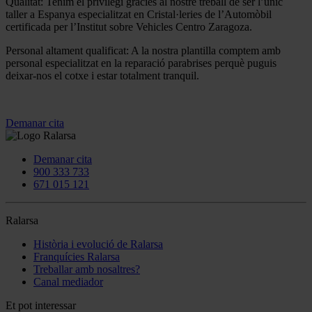
Qualitat: Tenim el privilegi gràcies al nostre treball de ser l’únic
taller a Espanya especialitzat en Cristal·leries de l’Automòbil
certificada per l’Institut sobre Vehicles Centro Zaragoza.
Personal altament qualificat: A la nostra plantilla comptem amb
personal especialitzat en la reparació parabrises perquè puguis
deixar-nos el cotxe i estar totalment tranquil.
Demanar cita
Demanar cita
900 333 733
671 015 121
Ralarsa
Història i evolució de Ralarsa
Franquícies Ralarsa
Treballar amb nosaltres?
Canal mediador
Et pot interessar