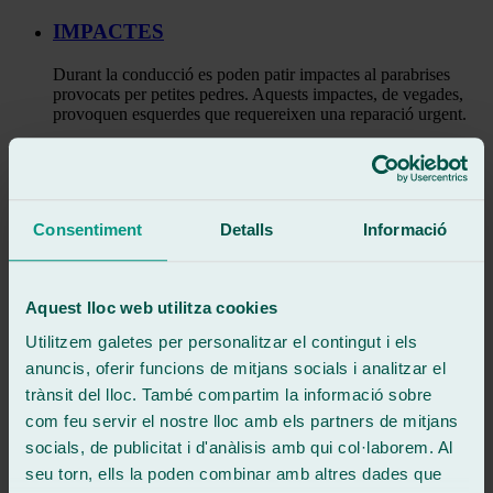
IMPACTES
Durant la conducció es poden patir impactes al parabrises
provocats per petites pedres. Aquests impactes, de vegades,
provoquen esquerdes que requereixen una reparació urgent.
FINESTRETA COTXE
És vital reparar una finestreta de cotxe que no puja, ja que el
mal funcionament pot ser indici d’un problema més seriós que
Consentiment
Detalls
Informació
afecta la comoditat del vehicle.
Repara el teu parabrisa amb Ralarsa
Aquest lloc web utilitza cookies
Taller de lunas
Utilitzem galetes per personalitzar el contingut i els
anuncis, oferir funcions de mitjans socials i analitzar el
Sempre que et passi algun tipus d’imprevist a la carretera oa la
trànsit del lloc. També compartim la informació sobre
planificació del teu viatge, acudeix sense cap problema a algun dels
270 tallers parabrises Ralarsa. Realitzem tota mena de serveis amb la
com feu servir el nostre lloc amb els partners de mitjans
major professionalitat i garanties.
socials, de publicitat i d'anàlisis amb qui col·laborem. Al
Si necessiteu algun tipus d’informació sobre els nostres serveis,
seu torn, ells la poden combinar amb altres dades que
estem connectats les 24h del dia. Tot això a través de la nostra