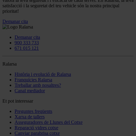
valora la teva seguretat i l’eficàcia de cada servei. En Ralarsa, la teva
satisfacció i la seguretat del teu vehicle són la nostra principal
prioritat!
Demanar cita
Demanar cita
900 333 733
671 015 121
Ralarsa
Història i evolució de Ralarsa
Franquícies Ralarsa
Treballar amb nosaltres?
Canal mediador
Et pot interessar
Preguntes freqüents
Xarxa de tallers
Asseguradores de Llunes del Cotxe
Reparació vidres cotxe
Canviar parabrisa cotxe