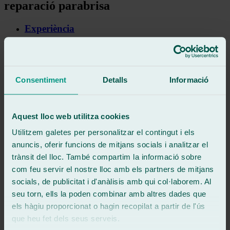
reparació parabrisa
Experiència
Comptem amb personal altament especialitzat i amb
experiència en la reparació de parabrisa que garantirà el millor
resultat en el teu servei.
Consentiment
Detalls
Informació
Rapidesa
Els nostres serveis es caracteritzen per la seva eficiència i
rapidesa, garantint una ràpida solució als problemes del teu
Aquest lloc web utilitza cookies
parabrisa.
Utilitzem galetes per personalitzar el contingut i els
Atenció personalitzada
anuncis, oferir funcions de mitjans socials i analitzar el
trànsit del lloc. També compartim la informació sobre
Oferim un servei personalitzat, atenent les teves necessitats
com feu servir el nostre lloc amb els partners de mitjans
específiques i a les teves preferències.
socials, de publicitat i d'anàlisis amb qui col·laborem. Al
Servei a domicili
seu torn, ells la poden combinar amb altres dades que
els hàgiu proporcionat o hagin recopilat a partir de l'ús
Per a major comoditat, brindem l’opció del servei a domicili,
que heu fet dels seus serveis.
facilitant la reparació parabrisa sense que hagis de desplaçar-