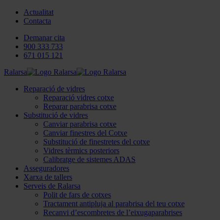
Actualitat
Contacta
Demanar cita
900 333 733
671 015 121
Ralarsa
Reparació de vidres
Reparació vidres cotxe
Reparar parabrisa cotxe
Substitució de vidres
Canviar parabrisa cotxe
Canviar finestres del Cotxe
Substitució de finestretes del cotxe
Vidres tèrmics posteriors
Calibratge de sistemes ADAS
Asseguradores
Xarxa de tallers
Serveis de Ralarsa
Polit de fars de cotxes
Tractament antipluja al parabrisa del teu cotxe
Recanvi d’escombretes de l’eixugaparabrises