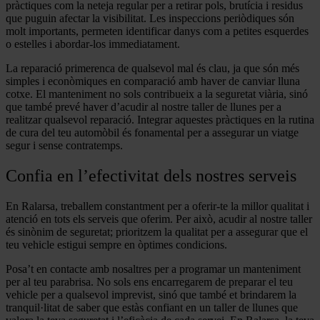
pràctiques com la neteja regular per a retirar pols, brutícia i residus
que puguin afectar la visibilitat. Les inspeccions periòdiques són
molt importants, permeten identificar danys com a petites esquerdes
o estelles i abordar-los immediatament.
La reparació primerenca de qualsevol mal és clau, ja que són més
simples i econòmiques en comparació amb haver de canviar lluna
cotxe. El manteniment no sols contribueix a la seguretat viària, sinó
que també prevé haver d’acudir al nostre taller de llunes per a
realitzar qualsevol reparació. Integrar aquestes pràctiques en la rutina
de cura del teu automòbil és fonamental per a assegurar un viatge
segur i sense contratemps.
Confia en l’efectivitat dels nostres serveis
En Ralarsa, treballem constantment per a oferir-te la millor qualitat i
atenció en tots els serveis que oferim. Per això, acudir al nostre taller
és sinònim de seguretat; prioritzem la qualitat per a assegurar que el
teu vehicle estigui sempre en òptimes condicions.
Posa’t en contacte amb nosaltres per a programar un manteniment
per al teu parabrisa. No sols ens encarregarem de preparar el teu
vehicle per a qualsevol imprevist, sinó que també et brindarem la
tranquil·litat de saber que estàs confiant en un taller de llunes que