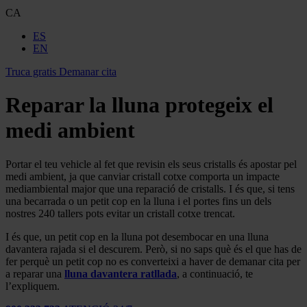
CA
ES
EN
Truca gratis
Demanar cita
Reparar la lluna protegeix el
medi ambient
Portar el teu vehicle al fet que revisin els seus cristalls és apostar pel
medi ambient, ja que canviar cristall cotxe comporta un impacte
mediambiental major que una reparació de cristalls. I és que, si tens
una becarrada o un petit cop en la lluna i el portes fins un dels
nostres 240 tallers pots evitar un cristall cotxe trencat.
I és que, un petit cop en la lluna pot desembocar en una lluna
davantera rajada si el descurem. Però, si no saps què és el que has de
fer perquè un petit cop no es converteixi a haver de demanar cita per
a reparar una
lluna davantera ratllada
, a continuació, te
l’expliquem.