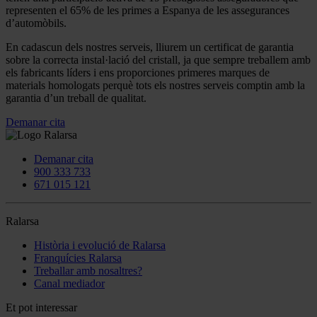
representen el 65% de les primes a Espanya de les assegurances
d’automòbils.
En cadascun dels nostres serveis, lliurem un certificat de garantia
sobre la correcta instal·lació del cristall, ja que sempre treballem amb
els fabricants líders i ens proporciones primeres marques de
materials homologats perquè tots els nostres serveis comptin amb la
garantia d’un treball de qualitat.
Demanar cita
Demanar cita
900 333 733
671 015 121
Ralarsa
Història i evolució de Ralarsa
Franquícies Ralarsa
Treballar amb nosaltres?
Canal mediador
Et pot interessar