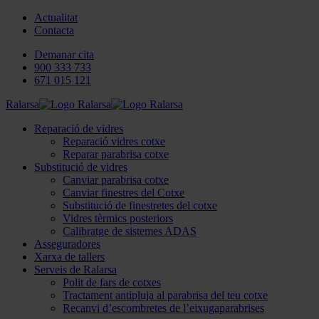
Actualitat
Contacta
Demanar cita
900 333 733
671 015 121
Ralarsa
Reparació de vidres
Reparació vidres cotxe
Reparar parabrisa cotxe
Substitució de vidres
Canviar parabrisa cotxe
Canviar finestres del Cotxe
Substitució de finestretes del cotxe
Vidres tèrmics posteriors
Calibratge de sistemes ADAS
Asseguradores
Xarxa de tallers
Serveis de Ralarsa
Polit de fars de cotxes
Tractament antipluja al parabrisa del teu cotxe
Recanvi d’escombretes de l’eixugaparabrises