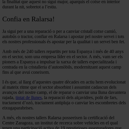
la finalitat que aquest no sigui major, aparquis el cotxe en interior
durant la nit, sobretot a l’estiu.
Confia en Ralarsa!
Ja sigui per a una reparació o per a canviar cristall cotxe camió,
autobús o tractor, confiar en Ralarsa i apostar pel nostre servei i tots
els nostres professionals és apostar per la qualitat i un servei ben fet.
Amb més de 240 tallers repartits per tota Espanya i més de 40 anys
en el sector, som una empresa líder en el sector. A més, vam ser els
pioners a Espanya a impulsar la xarxa de tallers especialitzada i
centrada en la cristalleria d’automòbils, modernitzant aquest camp
fins al que avui coneixem.
I és que, al llarg d’aquestes quatre dècades en actiu hem evolucionat
al mateix ritme que el sector absorbint i assumint cadascun dels
avanços del nostre camp, el de reparar o canviar una lluna davantera
rajada,
tintat de llunes
, la reparació dels alçavidres, polit de fars,
tractament d’ozó, tractament antipluja o canviar les escombretes dels
eixugaparabrises.
A més, els nostres tallers Ralarsa posseeixen la certificació del
Centre Zaragoza, un institut de recerca sobre vehicles en el qual
tenen una participació activa de 19 prestigioses asseguradores que