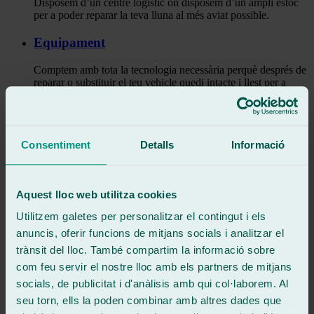
Disposem d’un centre logístic on disposem d’un ampli estoc
per a poder reparar la teva lluna al més aviat possible.
Equipament
Comptem amb tota la tecnologia necessària perquè després de
reparar o substituir el teu vehicle quedi intacte i llest per a
moltes més hores de carretera.
Servei personalitzat
Consentiment
Detalls
Informació
Una vegada en el nostre taller, tractem cada cas de manera
aïllada ja que cada reparació o canvi de lluna cotxe trencada
posseeix unes característiques concretes.
Aquest lloc web utilitza cookies
personal qualificat
Utilitzem galetes per personalitzar el contingut i els
Tots i cadascun dels integrants del nostre equip són
anuncis, oferir funcions de mitjans socials i analitzar el
professionals qualificats en el seu camp, per la qual cosa
trànsit del lloc. També compartim la informació sobre
acudeixis al taller que acudeixis rebràs un servei de 10.
com feu servir el nostre lloc amb els partners de mitjans
Com evitar canviar vidre cotxe?
socials, de publicitat i d'anàlisis amb qui col·laborem. Al
seu torn, ells la poden combinar amb altres dades que