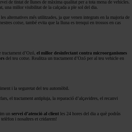
vei de tintat de llunes de màxima qualitat per a tota mena de vehicles.
, una millor visibilitat de la calçada a ple sol del dia.
 les alternatives més utilitzades, ja que venen integrats en la majoria de
nestres cotxe, també evita que la lluna es trenqui en trossos en cas
 de tractament d’Ozó,
el millor desinfectant contra microorganismes
ors
del teu cotxe. Realitza un tractament d’Ozó per al teu vehicle en
iment i la seguretat del teu automòbil.
ars, el tractament antipluja, la reparació d’alçavidres, el recanvi
erim un
servei d’atenció al client
les 24 hores del dia a què podràs
telèfon i nosaltres et cridarem!