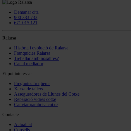
Demanar cita
900 333 733
671 015 121
Ralarsa
Història i evolució de Ralarsa
Franquícies Ralarsa
Treballar amb nosaltres?
Canal mediador
Et pot interessar
Preguntes freqüents
Xarxa de tallers
Asseguradores de Llunes del Cotxe
Reparació vidres cotxe
Canviar parabrisa cotxe
Contacte
Actualitat
Consells