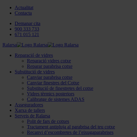
Actualitat
Contacta
Demanar cita
900 333 733
671 015 121
Ralarsa
Reparació de vidres
Reparació vidres cotxe
Reparar parabrisa cotxe
Substitució de vidres
Canviar parabrisa cotxe
Canviar finestres del Cotxe
Substitució de finestretes del cotxe
Vidres tèrmics posteriors
Calibratge de sistemes ADAS
Asseguradores
Xarxa de tallers
Serveis de Ralarsa
Polit de fars de cotxes
Tractament antipluja al parabrisa del teu cotxe
Recanvi d’escombretes de l’eixugaparabrises