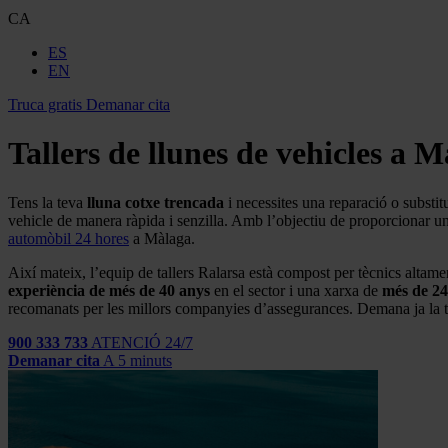
CA
ES
EN
Truca gratis
Demanar cita
Tallers de llunes de vehicles a 
Tens la teva
lluna cotxe trencada
i necessites una reparació o substi
vehicle de manera ràpida i senzilla. Amb l’objectiu de proporcionar un 
automòbil 24 hores
a Màlaga.
Així mateix, l’equip de tallers Ralarsa està compost per tècnics altam
experiència de més de 40 anys
en el sector i una xarxa de
més de 24
recomanats per les millors companyies d’assegurances. Demana ja la t
900 333 733
ATENCIÓ 24/7
Demanar cita
A 5 minuts