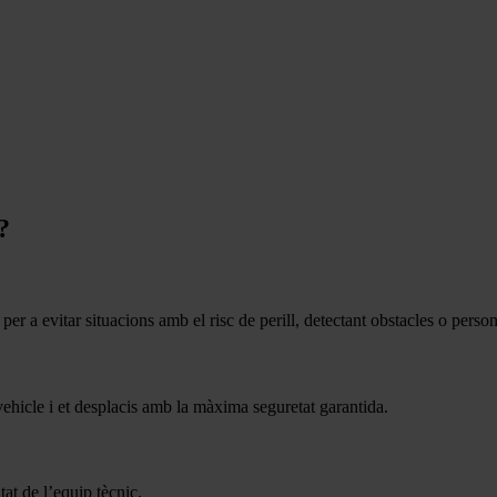
?
r a evitar situacions amb el risc de perill, detectant obstacles o person
vehicle i et desplacis amb la màxima seguretat garantida.
tat de l’equip tècnic.