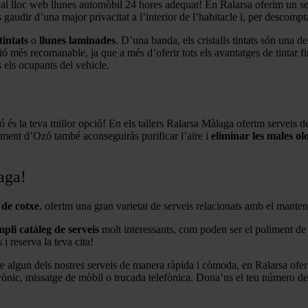
t al lloc web llunes automòbil 24 hores adequat! En Ralarsa oferim un ser
gaudir d’una major privacitat a l’interior de l’habitacle i, per descomptat
 tintats
o
llunes laminades
. D’una banda, els cristalls tintats són una de
ó més recomanable, ja que a més d’oferir tots els avantatges de tintar fi
 els ocupants del vehicle.
Ozó és la teva millor opció! En els tallers Ralarsa Màlaga oferim serveis
ament d’Ozó també aconseguiràs purificar l’aire i
eliminar les males ol
aga!
 de cotxe
, oferim una gran varietat de serveis relacionats amb el manten
pli catàleg de serveis
molt interessants, com poden ser el poliment de f
i reserva la teva cita!
re algun dels nostres serveis de manera ràpida i còmoda, en Ralarsa of
trònic, missatge de mòbil o trucada telefònica. Dona’ns el teu número de 