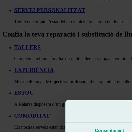
SERVEI PERSONALITZAT
Tenint en compte l’estat del teu vehicle, tractarem de donar la so
Confia la teva reparació i substitució de ll
TALLERS
Comptem amb una àmplia xarxa de tallers escampats per tot el te
EXPERIÈNCIA
Més de 40 anys de trajectòria professional i la quantitat de tal
ESTOC
A Ralarsa disposem d’un gran centre logístic, on es troben múltipl
COMODITAT
Els nostres serveis estan disponibles les 24 hores del dia i els 7
Consentiment