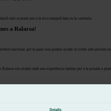
lució més acurada per a la teva tranquil·litat en la carretera.
unes a Ralarsa!
rritori nacional, per la qual cosa podràs acudir al centre més pròxim se
lers Ralarsa ens avalen amb una experiència òptima per a la posada a punt
es peces de vidre d’excel·lent qualitat, entre les quals es triaran les idò
 dies de la setmana, per millorar l’atenció al client ininterrompuda.
Detalls