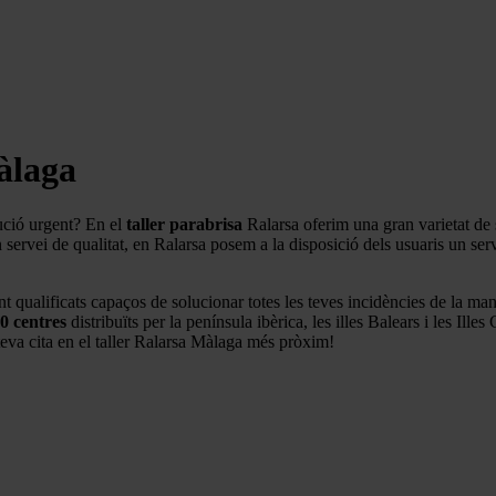
Màlaga
tució urgent? En el
taller parabrisa
Ralarsa oferim una gran varietat de s
servei de qualitat, en Ralarsa posem a la disposició dels usuaris un ser
ent qualificats capaços de solucionar totes les teves incidències de la 
0 centres
distribuïts per la península ibèrica, les illes Balears i les Ill
eva cita en el taller Ralarsa Màlaga més pròxim!