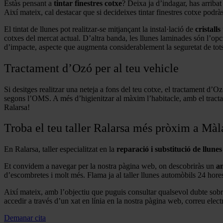
Estàs pensant a
tintar finestres cotxe
? Deixa ja d’indagar, has arriba
Així mateix, cal destacar que si decideixes tintar finestres cotxe podràs 
El tintat de llunes pot realitzar-se mitjançant la instal·lació de
cristalls
cotxes del mercat actual. D’altra banda, les llunes laminades són l’opci
d’impacte, aspecte que augmenta considerablement la seguretat de tots
Tractament d’Ozó per al teu vehicle
Si desitges realitzar una neteja a fons del teu cotxe, el tractament d’
segons l’OMS. A més d’higienitzar al màxim l’habitacle, amb el tract
Ralarsa!
Troba el teu taller Ralarsa més pròxim a Màl
En Ralarsa, taller especialitzat en la
reparació i substitució de llunes
Et convidem a navegar per la nostra pàgina web, on descobriràs un
am
d’escombretes i molt més. Flama ja al taller llunes automòbils 24 hores 
Així mateix, amb l’objectiu que puguis consultar qualsevol dubte sob
accedir a través d’un xat en línia en la nostra pàgina web, correu elec
Demanar cita