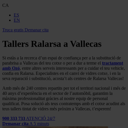
CA
ES
EN
Truca gratis
Demanar cita
Tallers Ralarsa a Vallecas
Si estàs a la recerca d’un espai de confiança per a la substitució de
parabrisa a Vallecas del teu cotxe o per a dur a terme el
tractament
amb Ozó
, entre altres serveis interessants per a cuidar el teu vehicle,
confia en Ralarsa. Especialistes en el canvi de vidres cotxe, i en la
seva reparació i substitució, acosta’t als centres de Ralarsa Vallecas!
Amb més de 240 centres repartits per tot el territori nacional i més de
40 anys d’experiència en el sector de l’automòbil, garantim la
màxima professionalitat gràcies al nostre equip de personal
qualificat. Posa solució als teus contratemps amb el cotxe acudint als
teus tallers tintat de vidres més pròxim a Vallecas, t’esperem!
900 333 733
ATENCIÓ 24/7
Demanar cita
A 5 minuts