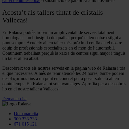
canvi de llunes cotxe
o substitució de parabrisa amb nosaltres?
Acosta’t als tallers tintat de cristalls
Vallecas!
En Ralarsa podràs trobar un ampli ventall de serveis totalment
homologats i amb insígnia de qualitat perquè el teu cotxe estigui a
punt sempre. Acudeix al teu taller més pròxim i confia en el nostre
equip de professionals especialitzats en el món de l’automòbil.
Continuem treballant perquè la xarxa de centres sigui major i tinguis
un taller al teu abast.
Descobreix tots els nostres serveis en la pàgina web de Ralarsa i tria
el que necessites. A més de tenir atenció les 24 hores, també podem
desplaçar-nos fins a un punt en concret per a posar solució al teu
contratemps. En Ralarsa tot són avantatges. Aprofita per a descobrir-
ho en el nostre taller a Vallecas!
Demanar cita
Demanar cita
900 333 733
671 015 121