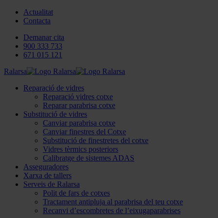
Actualitat
Contacta
Demanar cita
900 333 733
671 015 121
Ralarsa
Reparació de vidres
Reparació vidres cotxe
Reparar parabrisa cotxe
Substitució de vidres
Canviar parabrisa cotxe
Canviar finestres del Cotxe
Substitució de finestretes del cotxe
Vidres tèrmics posteriors
Calibratge de sistemes ADAS
Asseguradores
Xarxa de tallers
Serveis de Ralarsa
Polit de fars de cotxes
Tractament antipluja al parabrisa del teu cotxe
Recanvi d’escombretes de l’eixugaparabrises