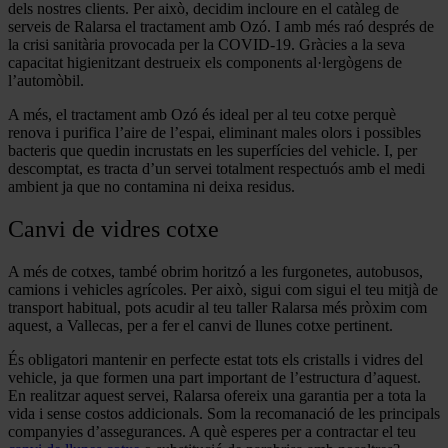
dels nostres clients. Per això, decidim incloure en el catàleg de
serveis de Ralarsa el tractament amb Ozó. I amb més raó després de
la crisi sanitària provocada per la COVID-19. Gràcies a la seva
capacitat higienitzant destrueix els components al·lergògens de
l’automòbil.
A més, el tractament amb Ozó és ideal per al teu cotxe perquè
renova i purifica l’aire de l’espai, eliminant males olors i possibles
bacteris que quedin incrustats en les superfícies del vehicle. I, per
descomptat, es tracta d’un servei totalment respectuós amb el medi
ambient ja que no contamina ni deixa residus.
Canvi de vidres cotxe
A més de cotxes, també obrim horitzó a les furgonetes, autobusos,
camions i vehicles agrícoles. Per això, sigui com sigui el teu mitjà de
transport habitual, pots acudir al teu taller Ralarsa més pròxim com
aquest, a Vallecas, per a fer el canvi de llunes cotxe pertinent.
És obligatori mantenir en perfecte estat tots els cristalls i vidres del
vehicle, ja que formen una part important de l’estructura d’aquest.
En realitzar aquest servei, Ralarsa ofereix una garantia per a tota la
vida i sense costos addicionals. Som la recomanació de les principals
companyies d’assegurances. A què esperes per a contractar el teu