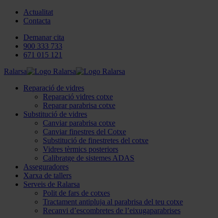
Actualitat
Contacta
Demanar cita
900 333 733
671 015 121
Ralarsa
Reparació de vidres
Reparació vidres cotxe
Reparar parabrisa cotxe
Substitució de vidres
Canviar parabrisa cotxe
Canviar finestres del Cotxe
Substitució de finestretes del cotxe
Vidres tèrmics posteriors
Calibratge de sistemes ADAS
Asseguradores
Xarxa de tallers
Serveis de Ralarsa
Polit de fars de cotxes
Tractament antipluja al parabrisa del teu cotxe
Recanvi d’escombretes de l’eixugaparabrises