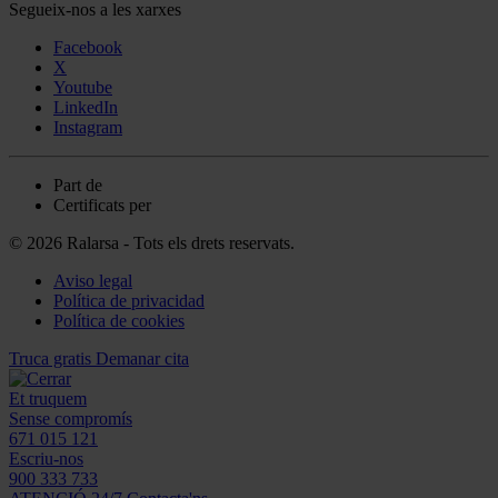
Segueix-nos a les xarxes
Facebook
X
Youtube
LinkedIn
Instagram
Part de
Certificats per
© 2026 Ralarsa - Tots els drets reservats.
Aviso legal
Política de privacidad
Política de cookies
Truca gratis
Demanar cita
Et truquem
Sense compromís
671 015 121
Escriu-nos
900 333 733