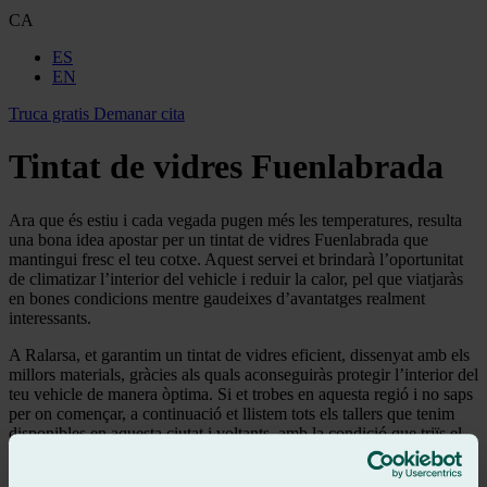
CA
ES
EN
Truca gratis
Demanar cita
Tintat de vidres Fuenlabrada
Ara que és estiu i cada vegada pugen més les temperatures, resulta
una bona idea apostar per un tintat de vidres Fuenlabrada que
mantingui fresc el teu cotxe. Aquest servei et brindarà l’oportunitat
de climatizar l’interior del vehicle i reduir la calor, pel que viatjaràs
en bones condicions mentre gaudeixes d’avantatges realment
interessants.
A Ralarsa, et garantim un tintat de vidres eficient, dissenyat amb els
millors materials, gràcies als quals aconseguiràs protegir l’interior del
teu vehicle de manera òptima. Si et trobes en aquesta regió i no saps
per on començar, a continuació et llistem tots els tallers que tenim
disponibles en aquesta ciutat i voltants, amb la condició que triïs el
més pròxim i puguis sol·licitar el teu
tintat de vidres Fuenlabrada
còmodament. No et perdis detall!