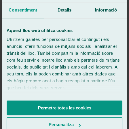
Tallers de tintat de vidres a Fuenlabrada:
Consentiment
Detalls
Informació
Taller de vidres a Fuenlabrada
: C/ Naranjo de Bulnes, 10.
Taller de vidres a Alcorcón Artesanos
: Calle de Artesanos, 35.
Aquest lloc web utilitza cookies
Taller de vidres a Alcorcón
: C/ Ebanistas, 9.
Utilitzem galetes per personalitzar el contingut i els
Taller de vidres a Parla
: Monte Sinaí, 5.
anuncis, oferir funcions de mitjans socials i analitzar el
trànsit del lloc. També compartim la informació sobre
Taller de vidres a Móstoles
: Paseo de Goya, 8.
com feu servir el nostre lloc amb els partners de mitjans
Taller de vidres a Getafe
: C/ Pinto, 24.
socials, de publicitat i d'anàlisis amb qui col·laborem. Al
seu torn, ells la poden combinar amb altres dades que
900 333 733
ATENCIÓ 24/7
Demanar cita
A 5 minuts
els hàgiu proporcionat o hagin recopilat a partir de l'ús
que heu fet dels seus serveis.
Demanar cita
900 333 733
671 015 121
Permetre totes les cookies
Ralarsa
Personalitza