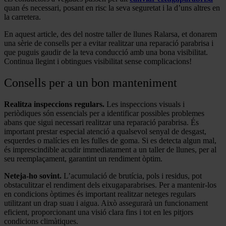
quan és necessari, posant en risc la seva seguretat i la d’uns altres en
la carretera.
En aquest article, des del nostre taller de llunes Ralarsa, et donarem
una sèrie de consells per a evitar realitzar una reparació parabrisa i
que puguis gaudir de la teva conducció amb una bona visibilitat.
Continua llegint i obtingues visibilitat sense complicacions!
Consells per a un bon manteniment
Realitza inspeccions regulars.
Les inspeccions visuals i
periòdiques són essencials per a identificar possibles problemes
abans que sigui necessari realitzar una reparació parabrisa. És
important prestar especial atenció a qualsevol senyal de desgast,
esquerdes o malícies en les fulles de goma. Si es detecta algun mal,
és imprescindible acudir immediatament a un taller de llunes, per al
seu reemplaçament, garantint un rendiment òptim.
Neteja-ho sovint.
L’acumulació de brutícia, pols i residus, pot
obstaculitzar el rendiment dels eixugaparabrises. Per a mantenir-los
en condicions òptimes és important realitzar neteges regulars
utilitzant un drap suau i aigua. Això assegurarà un funcionament
eficient, proporcionant una visió clara fins i tot en les pitjors
condicions climàtiques.