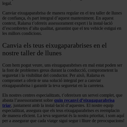
legal.
Canviar eixugaparabrisa de manera regular en el teu taller de llunes
de confiança, és part integral d’aquest manteniment. En aquest
context, Ralarsa t’ofereix assessorament expert i la instal·lació
d’escombretes d’alta qualitat, garantint que el teu vehicle estigui en
les millors condicions.
Canvia els teus eixugaparabrises en el
nostre taller de llunes
Com hem pogut veure, uns eixugaparabrises en mal estat poden ser
la font de problemes greus durant la conducció, comprometent la
seguretat i la visibilitat del conductor. Per això, Ralarsa es
compromet a oferir-te una solució integral per a canviar
eixugaparabrisa i garantir la teva seguretat en la carretera.
Els nostres centres especialitzats, t’ofereixen un servei complet, que
abasta l’assessorament sobre
quin recanvi d’eixugaparabrisa
triar
, juntament amb la instal·lació d’aquestes. El nostre equip
especialitzat, assegura que els teus eixugaparabrises es reemplacin
de manera eficient. La teva seguretat és la nostra prioritat, i som aquí
per a assegurar que cada viatge sigui segur i lliure de preocupacions!