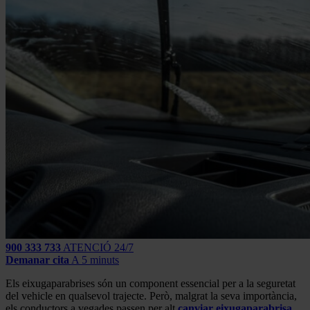
900 333 733
ATENCIÓ 24/7
Demanar cita
A 5 minuts
Els eixugaparabrises són un component essencial per a la seguretat
del vehicle en qualsevol trajecte. Però, malgrat la seva importància,
els conductors a vegades passen per alt
canviar eixugaparabrisa