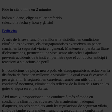
Pide tu cita online en 2 minutos
Indica el daño, elige tu taller preferido
selecciona fecha y hora y ¡Listo!
Pedir cita
A més de la seva funció de millorar la visibilitat en condicions
climàtiques adverses, els eixugaparabrises exerceixen un paper
crucial en la seguretat viària en general. Mantenen el parabrisa lliure
d’obstruccions, permetent una vista sense obstacles i ajudant a
prevenir accidents de trànsit en permetre que el conductor anticipi i
reaccioni a situacions de perill.
En condicions de pluja, neu o pols, els eixugaparabrises redueixen la
distància de frenat en millorar la visibilitat, la qual cosa és essencial
per a garantir la seguretat en carretera. També són útils durant la
conducció nocturna, eliminant els reflexos de la llum dels fars en les
gotes d’aigua en el parabrisa.
Així mateix, proporcionen una conducció més còmoda en
condicions climàtiques adverses. Un manteniment adequat
d’aquests, no sols compleix amb les regulacions de seguretat viària,
sinó que també evita multes i sancions, assegurant la conformitat