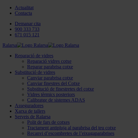
Actualitat
Contacta
Demanar cita
900 333 733
671 015 121
Ralarsa
Reparació de vidres
Reparació vidres cotxe
Reparar parabrisa cotxe
Substitució de vidres
Canviar parabrisa cotxe
Canviar finestres del Cotxe
Substitució de finestretes del cotxe
Vidres tèrmics posteriors
Calibratge de sistemes ADAS
Asseguradores
Xarxa de tallers
Serveis de Ralarsa
Polit de fars de cotxes
Tractament antipluja al parabrisa del teu cotxe
Recanvi d’escombretes de l’eixugaparabrises