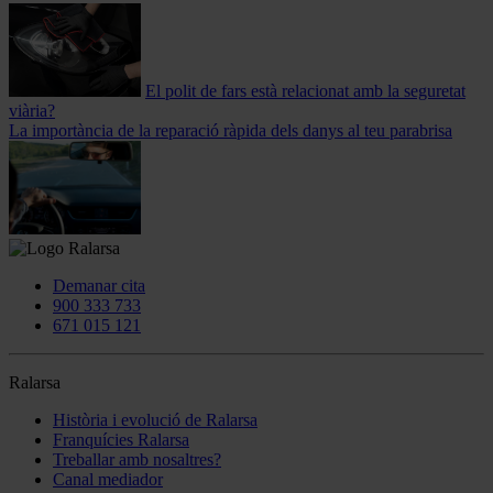
El polit de fars està relacionat amb la seguretat
viària?
La importància de la reparació ràpida dels danys al teu parabrisa
Demanar cita
900 333 733
671 015 121
Ralarsa
Història i evolució de Ralarsa
Franquícies Ralarsa
Treballar amb nosaltres?
Canal mediador