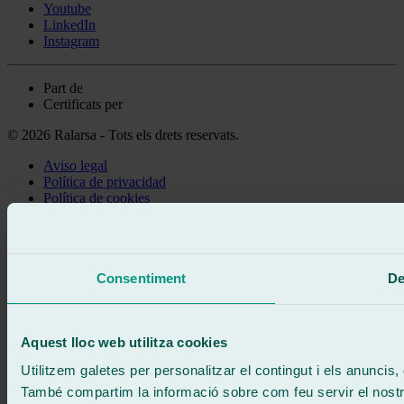
Youtube
LinkedIn
Instagram
Part de
Certificats per
© 2026 Ralarsa - Tots els drets reservats.
Aviso legal
Política de privacidad
Política de cookies
Truca gratis
Demanar cita
Et truquem
Sense compromís
Consentiment
De
671 015 121
Escriu-nos
900 333 733
Aquest lloc web utilitza cookies
ATENCIÓ 24/7
Contacta'ns
Utilitzem galetes per personalitzar el contingut i els anuncis, o
També compartim la informació sobre com feu servir el nostre 