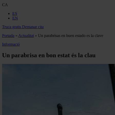
CA
ES
EN
Truca gratis
Demanar cita
Portada
»
Actualitat
»
Un parabrisas en buen estado es la clave
Informació
Un parabrisa en bon estat és la clau