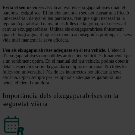
Evita el seu ús en sec.
Evita activar els eixugaparabrises quan el
parabrisa estigui sec. El funcionament en sec pot causar una fricció
innecessària i danyar el teu parabrisa, fent que sigui necessària la
reparació parabrisa; i danyant les fulles de la goma, sent necessari
canviar eixugaparabrisa. Utilitza els eixugaparabrises únicament
quan hi hagi aigua, d’aquesta manera aconseguiràs prolongar la seva
vida útil i mantenir la seva eficàcia.
Usa els eixugaparabrises adequats en el teu vehicle.
L’elecció
d’eixugaparabrises compatibles amb el teu vehicle és fonamental per
a un rendiment òptim. En el manual del teu vehicle, podràs obtenir
detalls específics sobre la grandària i tipus recomanat. No totes les
fulles són universals, i l’ús de les incorrectes pot afectar la seva
eficàcia. Optar sempre per les opcions adequades garantirà una
neteja eficient i duradora.
Importància dels eixugaparabrises en la
seguretat viària