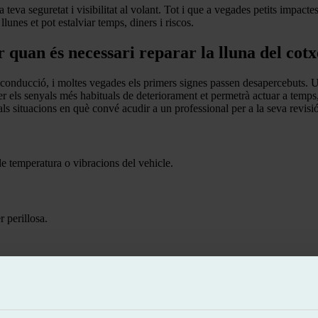
 teva seguretat i visibilitat al volant. Tot i que a vegades petits impac
unes et pot estalviar temps, diners i riscos.
 quan és necessari reparar la lluna del cotx
 conducció, i moltes vegades els primers signes passen desapercebuts. U
ixer els senyals més habituals de deteriorament et permetrà actuar a temps,
als situacions en què convé acudir a un professional per a la seva revisi
e temperatura o vibracions del vehicle.
r perillosa.
trada d’aigua.