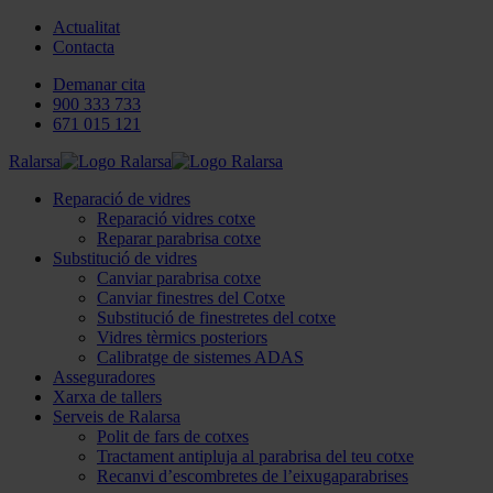
Actualitat
Contacta
Demanar cita
900 333 733
671 015 121
Ralarsa
Reparació de vidres
Reparació vidres cotxe
Reparar parabrisa cotxe
Substitució de vidres
Canviar parabrisa cotxe
Canviar finestres del Cotxe
Substitució de finestretes del cotxe
Vidres tèrmics posteriors
Calibratge de sistemes ADAS
Asseguradores
Xarxa de tallers
Serveis de Ralarsa
Polit de fars de cotxes
Tractament antipluja al parabrisa del teu cotxe
Recanvi d’escombretes de l’eixugaparabrises