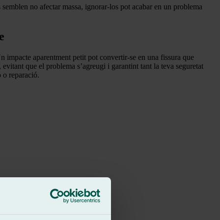
tes semblen no afectar massa, ignorar-los pot acabar en un problema
e
n impacte aparentment petit pot convertir-se en una fissura que
 evitant que el problema s’agreugi i garantint tant la teva seguretat
ó o reparació.