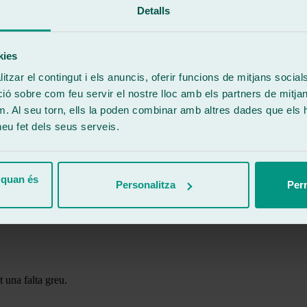
Detalls
essari reparar la lluna del cotxe
kies
a pot portar conseqüències costoses i perilloses.
tzar el contingut i els anuncis, oferir funcions de mitjans socials i
 sobre com feu servir el nostre lloc amb els partners de mitjans 
m. Al seu torn, ells la poden combinar amb altres dades que els 
 i pot trencar-se més fàcilment en cas d’accident.
 heu fet dels seus serveis.
tes poden fer que una esquerda creixi ràpidament.
 quan és
Personalitza
Perm
t una falta greu.