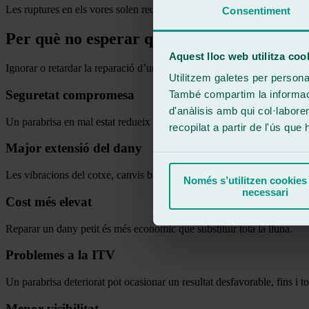
Les ruptures en els vores solen requerir substitució més que reparació.
Consentiment
Per què no esperar quan detectes que és nec
Aquest lloc web utilitza coo
Ignorar o retardar la reparació d’una esquerda o impacte en el parabris
Utilitzem galetes per personali
Seguretat compromesa
També compartim la informació
d'anàlisis amb qui col·labore
Un parabrisa en mal estat redueix la resistència estructural del vehicle
recopilat a partir de l'ús que
Major extensió del dany
Les vibracions del cotxe, canvis bruscos de temperatura o nous impac
Només s’utilitzen cookies
necessari
Cost més elevat
Reparar un dany petit és més econòmic que substituir tota la lluna.
Problemes a la ITV
Un parabrisa deteriorat pot ocasionar un resultat desfavorable, fins i to
Menor visibilitat