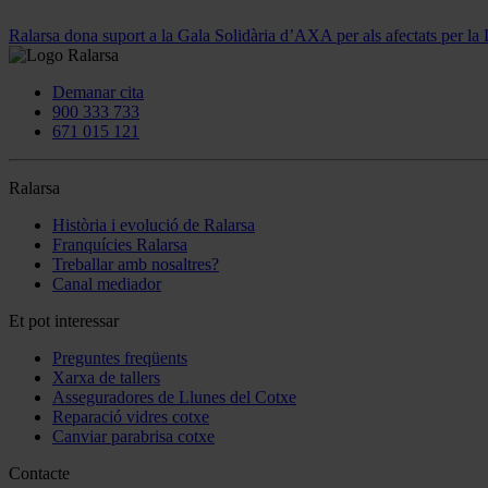
Ralarsa dona suport a la Gala Solidària d’AXA per als afectats per 
Demanar cita
900 333 733
671 015 121
Ralarsa
Història i evolució de Ralarsa
Franquícies Ralarsa
Treballar amb nosaltres?
Canal mediador
Et pot interessar
Preguntes freqüents
Xarxa de tallers
Asseguradores de Llunes del Cotxe
Reparació vidres cotxe
Canviar parabrisa cotxe
Contacte