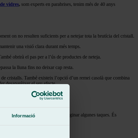
 de vidres
,
som experts en parabrises, tenim més de 40 anys
t on no resulten suficients per a netejar tota la brutícia del cristall.
a mantenir una visió clara durant més temps.
ambé obrirà el pas per a l’ús de productes de neteja.
passa la lluna fins no deixar cap resta.
a de cristalls. També existeix l’opció d’un remei casolà que combina
er desaparèixer el seu efecte.
esta de producte o taca.
.
pot assecar massa ràpid la lluna i originar algunes taques. És
Informació