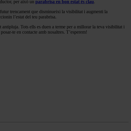
nductor, per això un
parabrisa en bon estat és clau
.
futur trencament que disminueixi la visibilitat i augmenti la
ionin l’estat del teu parabrisa.
antipluja. Tots ells es duen a terme per a millorar la teva visibilitat i
 a posar-te en contacte amb nosaltres. T’esperem!