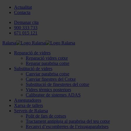
Actualitat
Contacta
Demanar cita
900 333 733
671 015 121
Ralarsa
Reparació de vidres
Reparació vidres cotxe
Reparar parabrisa cotxe
Substitució de vidres
Canviar parabrisa cotxe
Canviar finestres del Cotxe
Substitució de finestretes del cotxe
Vidres tèrmics posteriors
Calibratge de sistemes ADAS
Asseguradores
Xarxa de tallers
Serveis de Ralarsa
Polit de fars de cotxes
Tractament antipluja al parabrisa del teu cotxe
Recanvi d’escombretes de l’eixugaparabrises