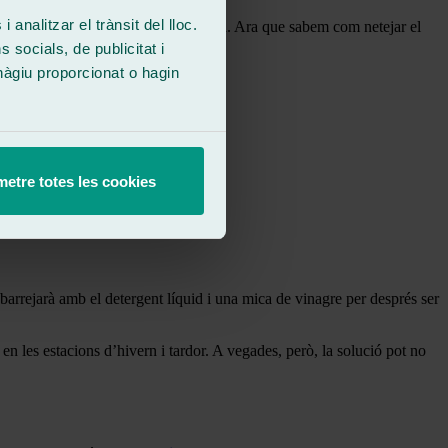
 analitzar el trànsit del lloc.
nterior també necessiti una bona neteja. Ara que sabem com netejar el
socials, de publicitat i
hàgiu proporcionat o hagin
etre totes les cookies
 barrejarà amb el detergent líquid i una mica de vinagre per després ser
 en les estacions d’hivern i tardor. A vegades, però, la solució pot no