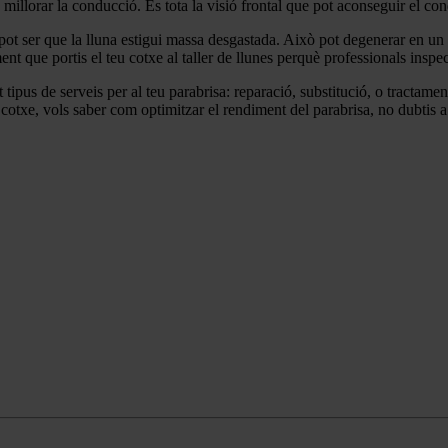
e millorar la conducció. És tota la visió frontal que pot aconseguir el co
, pot ser que la lluna estigui massa desgastada. Això pot degenerar en un 
 que portis el teu cotxe al taller de llunes perquè professionals inspecc
tipus de serveis per al teu parabrisa: reparació, substitució, o tractament 
el cotxe, vols saber com optimitzar el rendiment del parabrisa, no dubtis