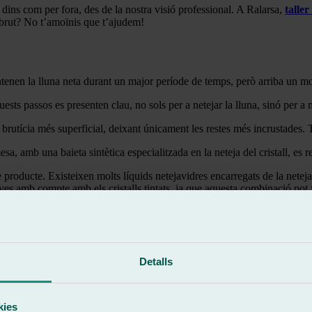
 dins com per fora, des de la nostra visió professional. A Ralarsa,
taller
a brut? No t’amoïnis que t’ajudem!
enen la lluna neta durant un major període de temps, però arriba un momen
Aquests passos es presenten clau, no sols per a netejar la lluna, sinó per 
rutícia més superficial, deixant únicament les restes més incrustades. T
a, amb una baieta sintètica especialitzada en la neteja del cristall, es re
producte. Existeixen molts líquids netejavidres encarregats de la netej
ves amb compte amb els cristalls tintats, ja que aquesta combinació pot f
tall per un temps, posteriorment s’aclareix amb aigua sense deixar cap r
un drap o paper de cuina, amb la condició de no deixar cap part mullada
contacte directe amb el cristall recentment netejat. Un sol molt agressiu 
Detalls
kies