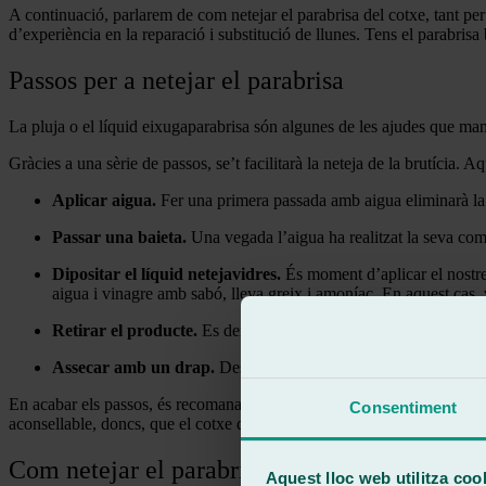
A continuació, parlarem de com netejar el parabrisa del cotxe, tant per
d’experiència en la reparació i substitució de llunes. Tens el parabris
Passos per a netejar el parabrisa
La pluja o el líquid eixugaparabrisa són algunes de les ajudes que mant
Gràcies a una sèrie de passos, se’t facilitarà la neteja de la brutícia. 
Aplicar aigua.
Fer una primera passada amb aigua eliminarà la b
Passar una baieta.
Una vegada l’aigua ha realitzat la seva comes
Dipositar el líquid netejavidres.
És moment d’aplicar el nostre 
aigua i vinagre amb sabó, lleva greix i amoníac. En aquest cas, 
Retirar el producte.
Es deixa reposar el líquid damunt del cris
Assecar amb un drap.
Després de ser aclarit, es repassa amb 
En acabar els passos, és recomanable que els raigs de sol no entrin en 
Consentiment
aconsellable, doncs, que el cotxe descansi alguns minuts a l’ombra.
Com netejar el parabrisa per dins?
Aquest lloc web utilitza coo