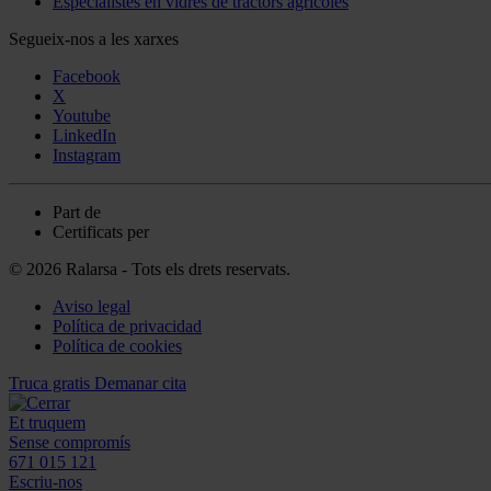
Especialistes en vidres de tractors agrícoles
Segueix-nos a les xarxes
Facebook
X
Youtube
LinkedIn
Instagram
Part de
Certificats per
© 2026 Ralarsa - Tots els drets reservats.
Aviso legal
Política de privacidad
Política de cookies
Truca gratis
Demanar cita
Et truquem
Sense compromís
671 015 121
Escriu-nos