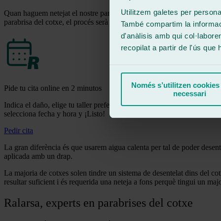
Utilitzem galetes per personali
Quan haguem netejat el nostre parabrisa per fora, pot ser que continuem
parabrisa del cotxe, el procés serà similar per a la part interna.
També compartim la informació
d'anàlisis amb qui col·labore
recopilat a partir de l'ús que
Només s’utilitzen cookies
Pide tu cita online en 2 minutos
necessari
Indica el daño, elige tu taller preferido
selecciona fecha y hora y ¡Listo!
Pedir cita
La gran diferència és que usarem aigua calenta per tal de poder desente
aplicada amb un drap.
La majoria de cotxes solen tindre un sistema de desentelat dins del cotx
resultar suficient i és requerida una neteja a fons perquè tingui un majo
Ralarsa, experts en parabrises del cotxe