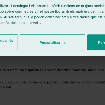
tzar el contingut i els anuncis, oferir funcions de mitjans socials i
 veient el cristall brut o entelat. És possible que el nostre parabrisa i
 sobre com feu servir el nostre lloc amb els partners de mitjans 
m. Al seu torn, ells la poden combinar amb altres dades que els 
 heu fet dels seus serveis.
 quan és
Personalitza
Perm
lar el vidre. No s’aplicarà l’aigua directament al parabrisa, sinó que es
e. És una solució ràpida per a quan la humitat ataca al cristall, sobretot
r efecte.