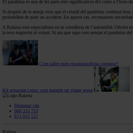
El parabrisa és una de les parts més significatives del cotxe a l’hora d
Si després de la neteja veus que el cristall del parabrisa continua brut
probabilitat de patir un accident. En aquest cas, recomanem encaridament
A Ralarsa som especialistes en la cristalleria de l’automòbil. Oferim tot 
la teva seguretat al volant. Si ara que saps com netejar el parabrisa d
Com saber quin eixugaparabrisa comprar?
Kit seguretat cotxe: com garantir un viatge segur
Demanar cita
900 333 733
671 015 121
Ralarsa